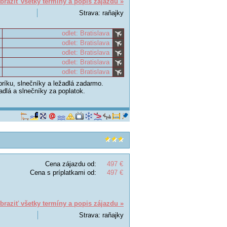
braziť všetky termíny a popis zájazdu »
Strava: raňajky
odlet: Bratislava
odlet: Bratislava
odlet: Bratislava
odlet: Bratislava
odlet: Bratislava
ríku, slnečníky a ležadlá zadarmo.
dlá a slnečníky za poplatok.
Cena zájazdu od:
497 €
Cena s príplatkami od:
497 €
braziť všetky termíny a popis zájazdu »
Strava: raňajky