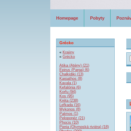
Homepage
Pobyty
Pozná
Grécko
«
Krajiny
«
Grécko
Atika (Atény) (21)
Epirus (Parga) (6)
Chalkidiki (13)
Karpathos (8)
Kavala (1)
Kefalónia (6)
Korfu (94)
Kos (95)
Kréta (238)
Lefkada (16)
Mykonos (8)
Patmos (1)
Peloponéz (21)
Phocis (10)
Pieria (Olympská riviéra) (18)