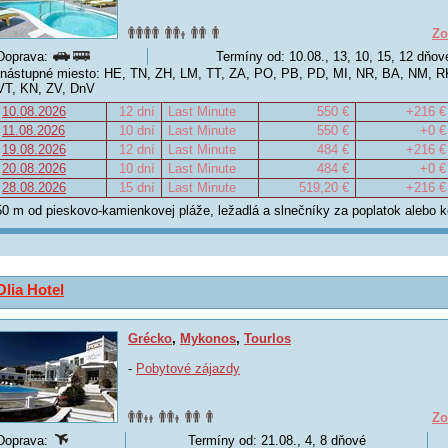
Zo
Doprava:
Termíny od: 10.08., 13, 10, 15, 12 dňov
nástupné miesto: HE, TN, ZH, LM, TT, ZA, PO, PB, PD, MI, NR, BA, NM, R
VT, KN, ZV, DnV
10.08.2026
12 dní
Last Minute
550 €
+216 €
11.08.2026
10 dní
Last Minute
550 €
+0 €
19.08.2026
12 dní
Last Minute
484 €
+216 €
20.08.2026
10 dní
Last Minute
484 €
+0 €
28.08.2026
15 dní
Last Minute
519,20 €
+216 €
50 m od pieskovo-kamienkovej pláže, ležadlá a slnečníky za poplatok alebo 
Olia Hotel
Grécko
,
Mykonos
,
Tourlos
-
Pobytové zájazdy
Zo
Doprava:
Termíny od: 21.08., 4, 8 dňové