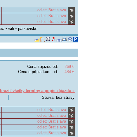
odlet: Bratislava
odlet: Bratislava
odlet: Bratislava
ia • wifi • parkovisko
Cena zájazdu od:
269 €
Cena s príplatkami od:
484 €
braziť všetky termíny a popis zájazdu »
Strava: bez stravy
odlet: Bratislava
odlet: Bratislava
odlet: Bratislava
odlet: Bratislava
odlet: Bratislava