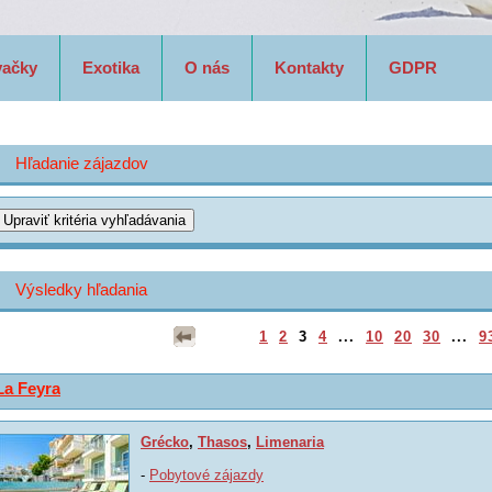
vačky
Exotika
O nás
Kontakty
GDPR
Hľadanie zájazdov
Výsledky hľadania
1
2
3
4
...
10
20
30
...
9
La Feyra
Grécko
,
Thasos
,
Limenaria
-
Pobytové zájazdy