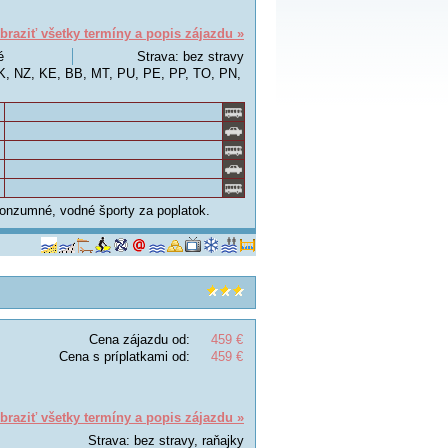
braziť všetky termíny a popis zájazdu »
é
Strava: bez stravy
K, NZ, KE, BB, MT, PU, PE, PP, TO, PN,
konzumné, vodné športy za poplatok.
Cena zájazdu od:
459 €
Cena s príplatkami od:
459 €
braziť všetky termíny a popis zájazdu »
Strava: bez stravy, raňajky