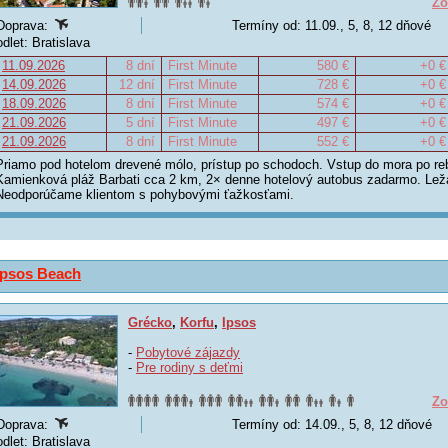
Zo
Doprava:
Termíny od: 11.09., 5, 8, 12 dňové
odlet: Bratislava
11.09.2026
8 dní
First Minute
580 €
+0 €
14.09.2026
12 dní
First Minute
728 €
+0 €
18.09.2026
8 dní
First Minute
574 €
+0 €
21.09.2026
5 dní
First Minute
497 €
+0 €
21.09.2026
8 dní
First Minute
552 €
+0 €
Priamo pod hotelom drevené mólo, prístup po schodoch. Vstup do mora po reb
Kamienková pláž Barbati cca 2 km, 2× denne hotelový autobus zadarmo. Leža
Neodporúčame klientom s pohybovými ťažkosťami.
Ipsos Beach
Grécko
,
Korfu
,
Ipsos
-
Pobytové zájazdy
-
Pre rodiny s deťmi
Zo
Doprava:
Termíny od: 14.09., 5, 8, 12 dňové
odlet: Bratislava