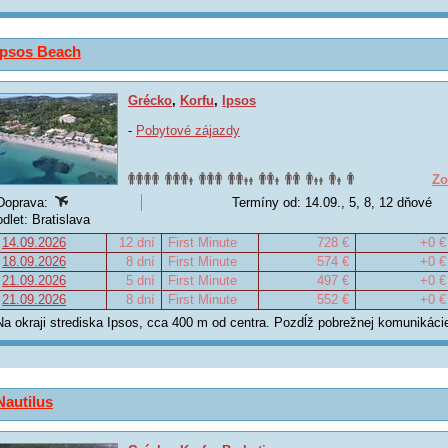
Ipsos Beach
Grécko
,
Korfu
,
Ipsos
-
Pobytové zájazdy
Zo
Doprava:
Termíny od: 14.09., 5, 8, 12 dňové
odlet: Bratislava
14.09.2026
12 dní
First Minute
728 €
+0 €
18.09.2026
8 dní
First Minute
574 €
+0 €
21.09.2026
5 dní
First Minute
497 €
+0 €
21.09.2026
8 dní
First Minute
552 €
+0 €
Na okraji strediska Ipsos, cca 400 m od centra. Pozdĺž pobrežnej komunikáci
Nautilus