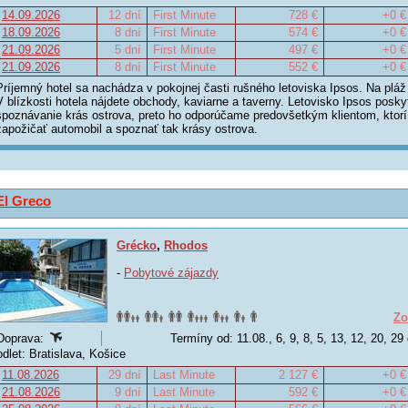
14.09.2026
12 dní
First Minute
728 €
+0 €
18.09.2026
8 dní
First Minute
574 €
+0 €
21.09.2026
5 dní
First Minute
497 €
+0 €
21.09.2026
8 dní
First Minute
552 €
+0 €
Príjemný hotel sa nachádza v pokojnej časti rušného letoviska Ipsos. Na plá
V blízkosti hotela nájdete obchody, kaviarne a taverny. Letovisko Ipsos posk
spoznávanie krás ostrova, preto ho odporúčame predovšetkým klientom, ktorí
zapožičať automobil a spoznať tak krásy ostrova.
El Greco
Grécko
,
Rhodos
-
Pobytové zájazdy
Zo
Doprava:
Termíny od: 11.08., 6, 9, 8, 5, 13, 12, 20, 29
odlet: Bratislava, Košice
11.08.2026
29 dní
Last Minute
2 127 €
+0 €
21.08.2026
9 dní
Last Minute
592 €
+0 €