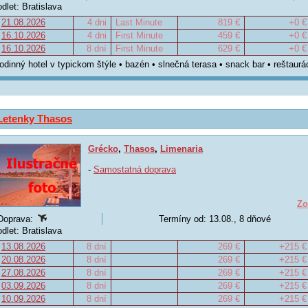
odlet: Bratislava
21.08.2026
4 dni
Last Minute
819 €
+0 €
16.10.2026
4 dni
First Minute
459 €
+0 €
16.10.2026
8 dní
First Minute
629 €
+0 €
rodinný hotel v typickom štýle • bazén • slnečná terasa • snack bar • reštaurác
Letenky Thasos
Grécko
,
Thasos
,
Limenaria
-
Samostatná doprava
Zo
Doprava:
Termíny od: 13.08., 8 dňové
odlet: Bratislava
13.08.2026
8 dní
269 €
+215 €
20.08.2026
8 dní
269 €
+215 €
27.08.2026
8 dní
269 €
+215 €
03.09.2026
8 dní
269 €
+215 €
10.09.2026
8 dní
269 €
+215 €