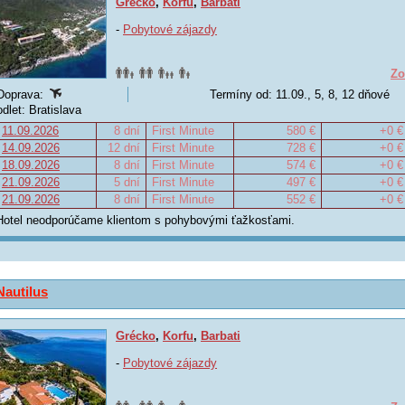
Grécko
,
Korfu
,
Barbati
-
Pobytové zájazdy
Zo
Doprava:
Termíny od: 11.09., 5, 8, 12 dňové
odlet: Bratislava
11.09.2026
8 dní
First Minute
580 €
+0 €
14.09.2026
12 dní
First Minute
728 €
+0 €
18.09.2026
8 dní
First Minute
574 €
+0 €
21.09.2026
5 dní
First Minute
497 €
+0 €
21.09.2026
8 dní
First Minute
552 €
+0 €
Hotel neodporúčame klientom s pohybovými ťažkosťami.
Nautilus
Grécko
,
Korfu
,
Barbati
-
Pobytové zájazdy