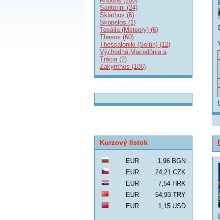
Rhodos (200)
Santorini (24)
Skiathos (6)
Skopelos (1)
Tesália (Meteory) (6)
Thasos (60)
Thessaloniki (Solún) (12)
Východná Macedónia a
Trácia (2)
Zakynthos (106)
Kurzový lístok
EUR
1,96 BGN
EUR
24,21 CZK
EUR
7,54 HRK
EUR
54,93 TRY
EUR
1,15 USD