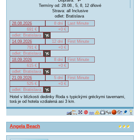
Doprava:
Termíny od: 28.08., 5, 8, 12 dňové
Strava: all Inclusive
odlet: Bratislava
28.08.2026
8 dní
Last Minute
691 €
+0 €
odlet: Bratislava
14.09.2026
12 dní
First Minute
791 €
+0 €
odlet: Bratislava
18.09.2026
8 dní
First Minute
615 €
+0 €
odlet: Bratislava
21.09.2026
5 dní
First Minute
525 €
+0 €
odlet: Bratislava
Hotel v blízkosti dedinky Roda s typickými gréckymi tavernami,
torá je od hotela vzdialená asi 3 km.
Angela Beach