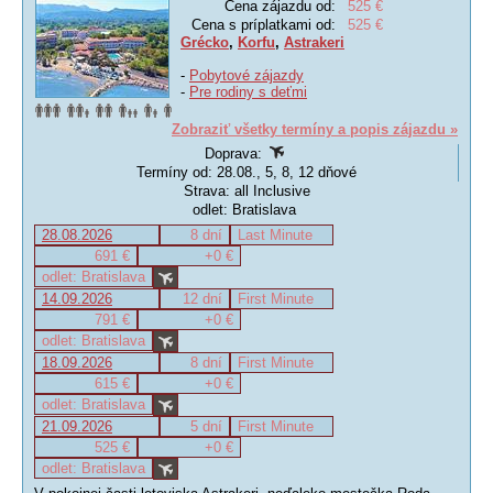
Cena zájazdu od:
525 €
Cena s príplatkami od:
525 €
Grécko
,
Korfu
,
Astrakeri
-
Pobytové zájazdy
-
Pre rodiny s deťmi
Zobraziť všetky termíny a popis zájazdu »
Doprava:
Termíny od: 28.08., 5, 8, 12 dňové
Strava: all Inclusive
odlet: Bratislava
28.08.2026
8 dní
Last Minute
691 €
+0 €
odlet: Bratislava
14.09.2026
12 dní
First Minute
791 €
+0 €
odlet: Bratislava
18.09.2026
8 dní
First Minute
615 €
+0 €
odlet: Bratislava
21.09.2026
5 dní
First Minute
525 €
+0 €
odlet: Bratislava