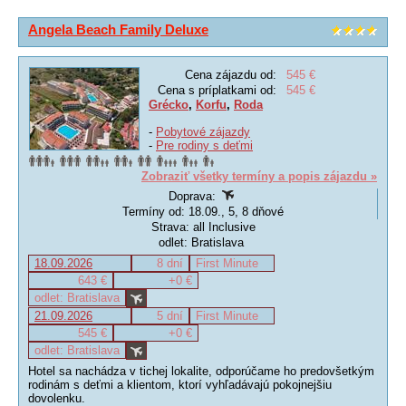
Angela Beach Family Deluxe
Cena zájazdu od:
545 €
Cena s príplatkami od:
545 €
Grécko
,
Korfu
,
Roda
-
Pobytové zájazdy
-
Pre rodiny s deťmi
Zobraziť všetky termíny a popis zájazdu »
Doprava:
Termíny od: 18.09., 5, 8 dňové
Strava: all Inclusive
odlet: Bratislava
18.09.2026
8 dní
First Minute
643 €
+0 €
odlet: Bratislava
21.09.2026
5 dní
First Minute
545 €
+0 €
odlet: Bratislava
Hotel sa nachádza v tichej lokalite, odporúčame ho predovšetkým
rodinám s deťmi a klientom, ktorí vyhľadávajú pokojnejšiu
dovolenku.