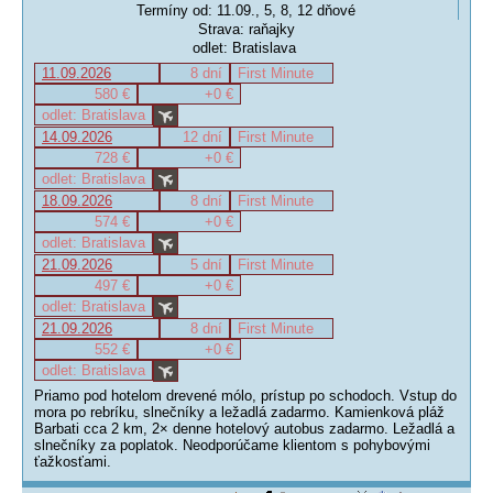
Termíny od: 11.09., 5, 8, 12 dňové
Strava: raňajky
odlet: Bratislava
11.09.2026
8 dní
First Minute
580 €
+0 €
odlet: Bratislava
14.09.2026
12 dní
First Minute
728 €
+0 €
odlet: Bratislava
18.09.2026
8 dní
First Minute
574 €
+0 €
odlet: Bratislava
21.09.2026
5 dní
First Minute
497 €
+0 €
odlet: Bratislava
21.09.2026
8 dní
First Minute
552 €
+0 €
odlet: Bratislava
Priamo pod hotelom drevené mólo, prístup po schodoch. Vstup do
mora po rebríku, slnečníky a ležadlá zadarmo. Kamienková pláž
Barbati cca 2 km, 2× denne hotelový autobus zadarmo. Ležadlá a
slnečníky za poplatok. Neodporúčame klientom s pohybovými
ťažkosťami.