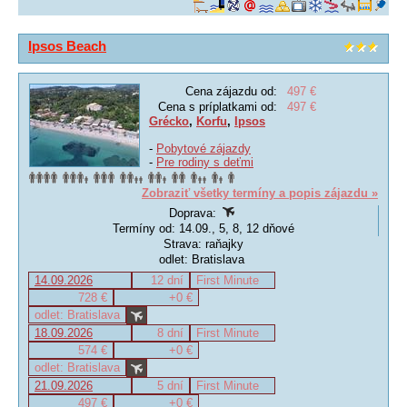
Ipsos Beach
Cena zájazdu od:
497 €
Cena s príplatkami od:
497 €
Grécko
,
Korfu
,
Ipsos
-
Pobytové zájazdy
-
Pre rodiny s deťmi
Zobraziť všetky termíny a popis zájazdu »
Doprava:
Termíny od: 14.09., 5, 8, 12 dňové
Strava: raňajky
odlet: Bratislava
14.09.2026
12 dní
First Minute
728 €
+0 €
odlet: Bratislava
18.09.2026
8 dní
First Minute
574 €
+0 €
odlet: Bratislava
21.09.2026
5 dní
First Minute
497 €
+0 €