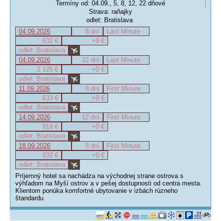
Termíny od: 04.09., 5, 8, 12, 22 dňové
Strava: raňajky
odlet: Bratislava
04.09.2026
8 dní
Last Minute
632 €
+0 €
odlet: Bratislava
04.09.2026
22 dní
Last Minute
2 125 €
+0 €
odlet: Bratislava
11.09.2026
8 dní
First Minute
633 €
+0 €
odlet: Bratislava
14.09.2026
12 dní
First Minute
818 €
+0 €
odlet: Bratislava
18.09.2026
8 dní
First Minute
632 €
+0 €
odlet: Bratislava
Príjemný hotel sa nachádza na východnej strane ostrova s
výhľadom na Myší ostrov a v pešej dostupnosti od centra mesta.
Klientom ponúka komfortné ubytovanie v izbách rúzneho
štandardu