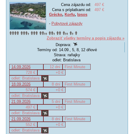
Cena zájazdu od:
497 €
Cena s príplatkami od:
497 €
Grécko
,
Korfu
,
Ipsos
-
Pobytové zájazdy
Zobraziť všetky termíny a popis zájazdu »
Doprava:
Termíny od: 14.09., 5, 8, 12 dňové
Strava: raňajky
odlet: Bratislava
14.09.2026
12 dní
First Minute
728 €
+0 €
odlet: Bratislava
18.09.2026
8 dní
First Minute
574 €
+0 €
odlet: Bratislava
21.09.2026
5 dní
First Minute
497 €
+0 €
odlet: Bratislava
21.09.2026
8 dní
First Minute
552 €
+0 €
odlet: Bratislava