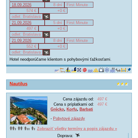
18.09.2026
8 dní
First Minute
574 €
+0 €
odlet: Bratislava
21.09.2026
5 dní
First Minute
497 €
+0 €
odlet: Bratislava
21.09.2026
8 dní
First Minute
552 €
+0 €
odlet: Bratislava
Hotel neodporúčame klientom s pohybovými ťažkosťami.
Nautilus
Cena zájazdu od:
497 €
Cena s príplatkami od:
497 €
Grécko
,
Korfu
,
Barbati
-
Pobytové zájazdy
Zobraziť všetky termíny a popis zájazdu »
Doprava: