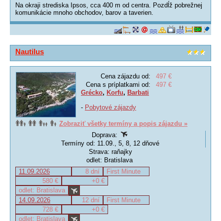
Na okraji strediska Ipsos, cca 400 m od centra. Pozdĺž pobrežnej
komunikácie mnoho obchodov, barov a taverien.
Nautilus
Cena zájazdu od:
497 €
Cena s príplatkami od:
497 €
Grécko
,
Korfu
,
Barbati
-
Pobytové zájazdy
Zobraziť všetky termíny a popis zájazdu »
Doprava:
Termíny od: 11.09., 5, 8, 12 dňové
Strava: raňajky
odlet: Bratislava
11.09.2026
8 dní
First Minute
580 €
+0 €
odlet: Bratislava
14.09.2026
12 dní
First Minute
728 €
+0 €
odlet: Bratislava