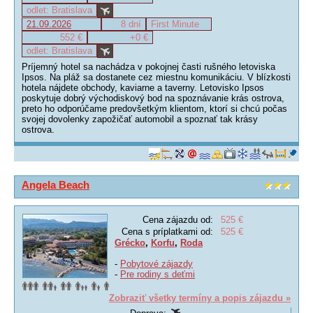
odlet: Bratislava
21.09.2026
8 dní
First Minute
552 €
+0 €
odlet: Bratislava
Príjemný hotel sa nachádza v pokojnej časti rušného letoviska
Ipsos. Na pláž sa dostanete cez miestnu komunikáciu. V blízkosti
hotela nájdete obchody, kaviarne a taverny. Letovisko Ipsos
poskytuje dobrý východiskový bod na spoznávanie krás ostrova,
preto ho odporúčame predovšetkým klientom, ktorí si chcú počas
svojej dovolenky zapožičať automobil a spoznať tak krásy
ostrova.
Angela Beach
Cena zájazdu od:
525 €
Cena s príplatkami od:
525 €
Grécko
,
Korfu
,
Roda
-
Pobytové zájazdy
-
Pre rodiny s deťmi
Zobraziť všetky termíny a popis zájazdu »