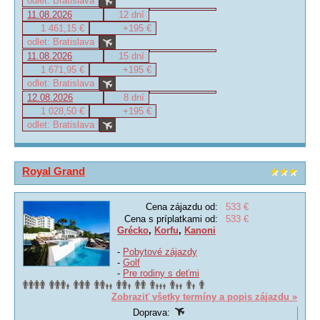
odlet: Bratislava
11.08.2026
12 dní
1 461,15 €
+195 €
odlet: Bratislava
11.08.2026
15 dní
1 671,95 €
+195 €
odlet: Bratislava
12.08.2026
8 dní
1 028,50 €
+195 €
odlet: Bratislava
Royal Grand
Cena zájazdu od:
533 €
Cena s príplatkami od:
533 €
Grécko
,
Korfu
,
Kanoni
-
Pobytové zájazdy
-
Golf
-
Pre rodiny s deťmi
Zobraziť všetky termíny a popis zájazdu »
Doprava: