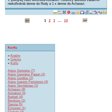
niekoľkokrát denne do Rody a 1 x denne do Acharavi.
1
2
3
...
10
Korfu
«
Krajiny
«
Grécko
«
Korfu
Agios Georgios (7)
Agios Georgios Pagon (2)
Agios Gordios (2)
Agios Ioannis Peristeron (3)
Agios Spyridonas (1)
Acharavi (9)
Astrakeri (3)
Barbati (4)
Benitses (2)
Dassia (5)
Ermones (1)
Glyfada (3)