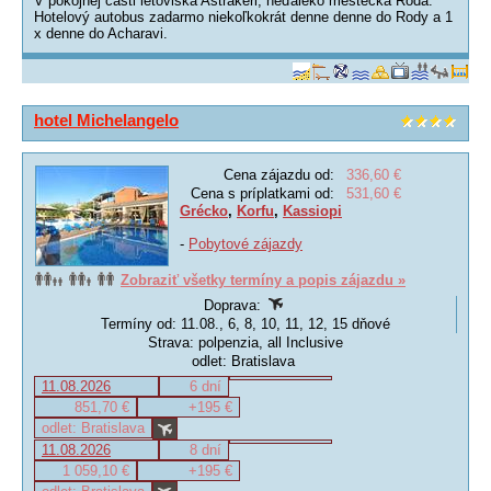
V pokojnej časti letoviska Astrakeri, neďaleko mestečka Roda.
Hotelový autobus zadarmo niekoľkokrát denne denne do Rody a 1
x denne do Acharavi.
hotel Michelangelo
Cena zájazdu od:
336,60 €
Cena s príplatkami od:
531,60 €
Grécko
,
Korfu
,
Kassiopi
-
Pobytové zájazdy
Zobraziť všetky termíny a popis zájazdu »
Doprava:
Termíny od: 11.08., 6, 8, 10, 11, 12, 15 dňové
Strava: polpenzia, all Inclusive
odlet: Bratislava
11.08.2026
6 dní
851,70 €
+195 €
odlet: Bratislava
11.08.2026
8 dní
1 059,10 €
+195 €