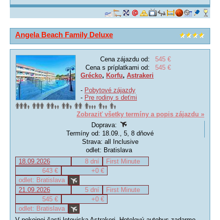
Angela Beach Family Deluxe
Cena zájazdu od:
545 €
Cena s príplatkami od:
545 €
Grécko
,
Korfu
,
Astrakeri
-
Pobytové zájazdy
-
Pre rodiny s deťmi
Zobraziť všetky termíny a popis zájazdu »
Doprava:
Termíny od: 18.09., 5, 8 dňové
Strava: all Inclusive
odlet: Bratislava
18.09.2026
8 dní
First Minute
643 €
+0 €
odlet: Bratislava
21.09.2026
5 dní
First Minute
545 €
+0 €
odlet: Bratislava
V pokojnej časti letoviska Astrakeri. Hotelový autobus zadarmo