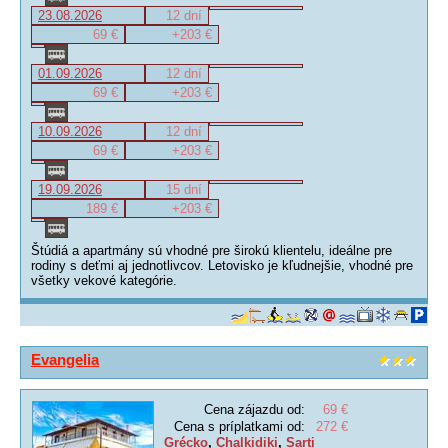
23.08.2026
12 dní
69 €
+203 €
01.09.2026
12 dní
69 €
+203 €
10.09.2026
12 dní
69 €
+203 €
19.09.2026
15 dní
189 €
+203 €
Štúdiá a apartmány sú vhodné pre širokú klientelu, ideálne pre
rodiny s deťmi aj jednotlivcov. Letovisko je kľudnejšie, vhodné pre
všetky vekové kategórie.
Evangelia
Cena zájazdu od:
69 €
Cena s príplatkami od:
272 €
Grécko
,
Chalkidiki
,
Sarti