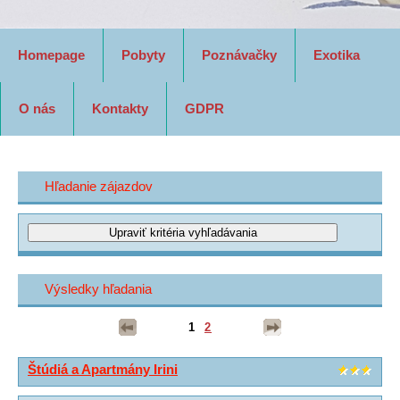
Homepage
Pobyty
Poznávačky
Exotika
O nás
Kontakty
GDPR
Hľadanie zájazdov
Výsledky hľadania
1
2
Štúdiá a Apartmány Irini