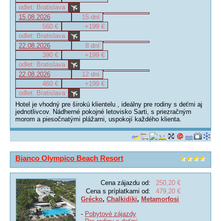
odlet: Bratislava
15.08.2026
15 dní
560 €
+199 €
odlet: Bratislava
22.08.2026
8 dní
390 €
+199 €
odlet: Bratislava
22.08.2026
12 dní
460 €
+199 €
odlet: Bratislava
Hotel je vhodný pre širokú klientelu , ideálny pre rodiny s deťmi aj
jednotlivcov. Nádherné pokojné letovisko Sarti, s priezračným
morom a piesočnatými plážami, uspokojí každého klienta.
Bianco Olympico Beach Resort
Cena zájazdu od:
250,20 €
Cena s príplatkami od:
479,20 €
Grécko
,
Chalkidiki
,
Metamorfosi
-
Pobytové zájazdy