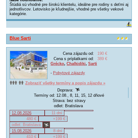
Štúdiá sú vhodné pre širokú klientelu, ideálne pre rodiny s deťmi aj
jednotlivcov. Letovisko je kľudnejšie, vhodné pre všetky vekové
kategórie.
Blue Sarti
Cena zájazdu od:
190 €
Cena s príplatkami od:
389 €
Grécko
,
Chalkidiki
,
Sarti
-
Pobytové zájazdy
Zobraziť všetky termíny a popis zájazdu »
Doprava:
Termíny od: 12.08., 8, 11, 15, 12 dňové
Strava: bez stravy
odlet: Bratislava
12.08.2026
11 dní
480 €
+199 €
odlet: Bratislava
15.08.2026
8 dní
410 €
+199 €