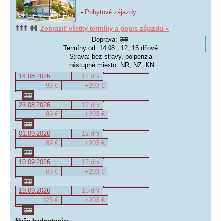
-
Pobytové zájazdy
Zobraziť všetky termíny a popis zájazdu »
Doprava:
Termíny od: 14.08., 12, 15 dňové
Strava: bez stravy, polpenzia
nástupné miesto: NR, NZ, KN
14.08.2026
12 dní
99 €
+203 €
23.08.2026
12 dní
99 €
+203 €
01.09.2026
12 dní
89 €
+203 €
10.09.2026
12 dní
69 €
+203 €
19.09.2026
15 dní
125 €
+203 €
Naše hodnotenie: