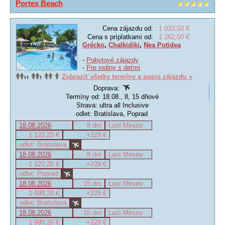
Portes Beach
Cena zájazdu od:
1 033,50 €
Cena s príplatkami od:
1 262,50 €
Grécko
,
Chalkidiki
,
Nea Potidea
-
Pobytové zájazdy
-
Pre rodiny s deťmi
Zobraziť všetky termíny a popis zájazdu »
Doprava:
Termíny od: 18.08., 8, 15 dňové
Strava: ultra all Inclusive
odlet: Bratislava, Poprad
18.08.2026
8 dní
Last Minute
1 122,20 €
+229 €
odlet: Bratislava
18.08.2026
8 dní
Last Minute
1 122,20 €
+229 €
odlet: Poprad
18.08.2026
15 dní
Last Minute
1 990,20 €
+229 €
odlet: Bratislava
18.08.2026
15 dní
Last Minute
1 990,20 €
+229 €