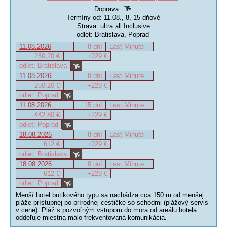
Doprava:
Termíny od: 11.08., 8, 15 dňové
Strava: ultra all Inclusive
odlet: Bratislava, Poprad
11.08.2026
8 dní
Last Minute
250,20 €
+229 €
odlet: Bratislava
11.08.2026
8 dní
Last Minute
250,20 €
+229 €
odlet: Poprad
11.08.2026
15 dní
Last Minute
442,80 €
+229 €
odlet: Poprad
18.08.2026
8 dní
Last Minute
612 €
+229 €
odlet: Bratislava
18.08.2026
8 dní
Last Minute
612 €
+229 €
odlet: Poprad
Menší hotel butikového typu sa nachádza cca 150 m od menšej
pláže prístupnej po prírodnej cestičke so schodmi (plážový servis
v cene). Pláž s pozvoľným vstupom do mora od areálu hotela
oddeľuje miestna málo frekventovaná komunikácia.