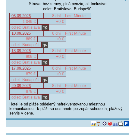
Strava: bez stravy, plná penzia, all Inclusive
odlet: Bratislava, Budapešť
06.09.2026
8 dní
Last Minute
1 049 €
+0 €
odlet: Bratislava
10.09.2026
8 dní
First Minute
889 €
+0 €
odlet: Budapešť
13.09.2026
8 dní
First Minute
909 €
+0 €
odlet: Bratislava
17.09.2026
8 dní
First Minute
879 €
+0 €
odlet: Budapešť
20.09.2026
8 dní
First Minute
879 €
+0 €
odlet: Bratislava
Hotel je od pláže oddelený nefrekventovanou miestnou
komunikáciou - k pláži sa dostanete po zopár schodoch, plážový
servis v cene.