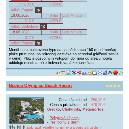
442,80 €
+229 €
odlet: Poprad
18.08.2026
8 dní
Last Minute
612 €
+229 €
odlet: Bratislava
18.08.2026
8 dní
Last Minute
612 €
+229 €
odlet: Poprad
Menší hotel butikového typu sa nachádza cca 150 m od menšej
pláže prístupnej po prírodnej cestičke so schodmi (plážový servis
v cene). Pláž s pozvoľným vstupom do mora od areálu hotela
oddeľuje miestna málo frekventovaná komunikácia.
Bianco Olympico Beach Resort
Cena zájazdu od:
250,20 €
Cena s príplatkami od:
479,20 €
Grécko
,
Chalkidiki
,
Metamorfosi
-
Pobytové zájazdy
-
Pre rodiny s deťmi
Zobraziť všetky termíny a popis zájazdu »