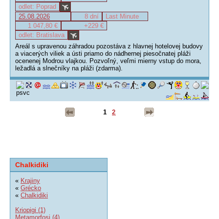
odlet: Poprad
25.08.2026
8 dní
Last Minute
1 047,80 €
+229 €
odlet: Bratislava
Areál s upravenou záhradou pozostáva z hlavnej hotelovej budovy
a viacerých viliek a ústi priamo do nádhernej piesočnatej pláži
ocenenej Modrou vlajkou. Pozvoľný, veľmi mierny vstup do mora,
ležadlá a slnečníky na pláži (zdarma).
1
2
Chalkidiki
«
Krajiny
«
Grécko
«
Chalkidiki
Kriopigi (1)
Metamorfosi (4)