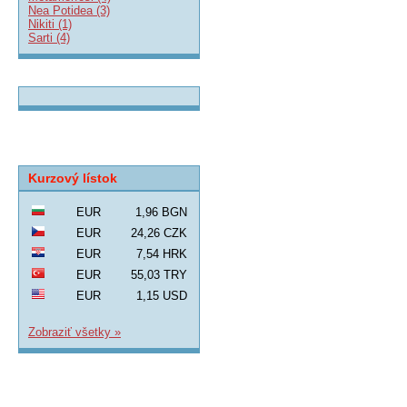
Nea Potidea (3)
Nikiti (1)
Sarti (4)
Kurzový lístok
EUR
1,96 BGN
EUR
24,26 CZK
EUR
7,54 HRK
EUR
55,03 TRY
EUR
1,15 USD
Zobraziť všetky »