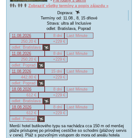
-
Pre rodiny s deťmi
Zobraziť všetky termíny a popis zájazdu »
Doprava:
Termíny od: 11.08., 8, 15 dňové
Strava: ultra all Inclusive
odlet: Bratislava, Poprad
11.08.2026
8 dní
Last Minute
250,20 €
+229 €
odlet: Bratislava
11.08.2026
8 dní
Last Minute
250,20 €
+229 €
odlet: Poprad
11.08.2026
15 dní
Last Minute
442,80 €
+229 €
odlet: Poprad
18.08.2026
8 dní
Last Minute
612 €
+229 €
odlet: Bratislava
18.08.2026
8 dní
Last Minute
612 €
+229 €
odlet: Poprad
Menší hotel butikového typu sa nachádza cca 150 m od menšej
pláže prístupnej po prírodnej cestičke so schodmi (plážový servis
v cene). Pláž s pozvoľným vstupom do mora od areálu hotela