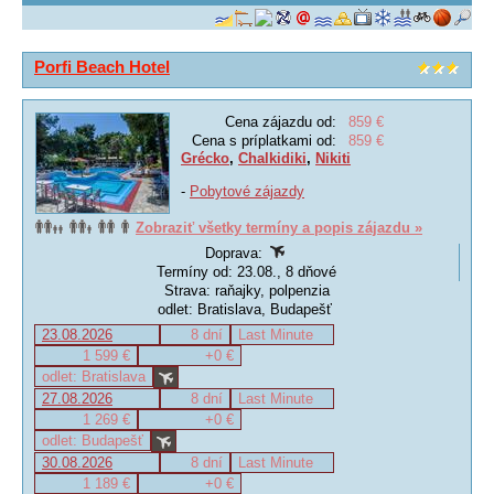
Porfi Beach Hotel
Cena zájazdu od:
859 €
Cena s príplatkami od:
859 €
Grécko
,
Chalkidiki
,
Nikiti
-
Pobytové zájazdy
Zobraziť všetky termíny a popis zájazdu »
Doprava:
Termíny od: 23.08., 8 dňové
Strava: raňajky, polpenzia
odlet: Bratislava, Budapešť
23.08.2026
8 dní
Last Minute
1 599 €
+0 €
odlet: Bratislava
27.08.2026
8 dní
Last Minute
1 269 €
+0 €
odlet: Budapešť
30.08.2026
8 dní
Last Minute
1 189 €
+0 €