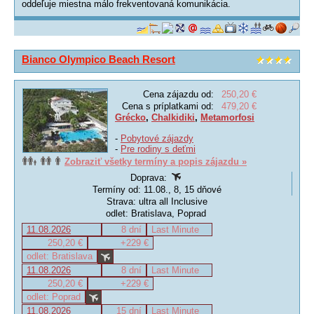
oddeľuje miestna málo frekventovaná komunikácia.
Bianco Olympico Beach Resort
Cena zájazdu od:
250,20 €
Cena s príplatkami od:
479,20 €
Grécko
,
Chalkidiki
,
Metamorfosi
-
Pobytové zájazdy
-
Pre rodiny s deťmi
Zobraziť všetky termíny a popis zájazdu »
Doprava:
Termíny od: 11.08., 8, 15 dňové
Strava: ultra all Inclusive
odlet: Bratislava, Poprad
11.08.2026
8 dní
Last Minute
250,20 €
+229 €
odlet: Bratislava
11.08.2026
8 dní
Last Minute
250,20 €
+229 €
odlet: Poprad
11.08.2026
15 dní
Last Minute