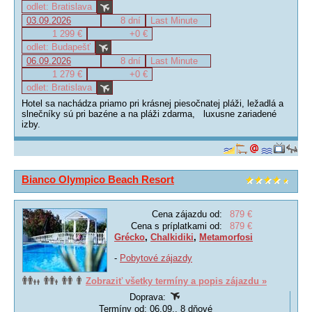
odlet: Bratislava
03.09.2026
8 dní
Last Minute
1 299 €
+0 €
odlet: Budapešť
06.09.2026
8 dní
Last Minute
1 279 €
+0 €
odlet: Bratislava
Hotel sa nachádza priamo pri krásnej piesočnatej pláži, ležadlá a
slnečníky sú pri bazéne a na pláži zdarma, luxusne zariadené
izby.
Bianco Olympico Beach Resort
Cena zájazdu od:
879 €
Cena s príplatkami od:
879 €
Grécko
,
Chalkidiki
,
Metamorfosi
-
Pobytové zájazdy
Zobraziť všetky termíny a popis zájazdu »
Doprava:
Termíny od: 06.09., 8 dňové