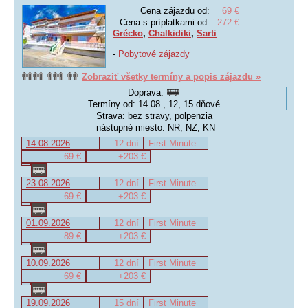
Cena zájazdu od:
69 €
Cena s príplatkami od:
272 €
Grécko
,
Chalkidiki
,
Sarti
-
Pobytové zájazdy
Zobraziť všetky termíny a popis zájazdu »
Doprava:
Termíny od: 14.08., 12, 15 dňové
Strava: bez stravy, polpenzia
nástupné miesto: NR, NZ, KN
14.08.2026
12 dní
First Minute
69 €
+203 €
23.08.2026
12 dní
First Minute
69 €
+203 €
01.09.2026
12 dní
First Minute
89 €
+203 €
10.09.2026
12 dní
First Minute
69 €
+203 €
19.09.2026
15 dní
First Minute