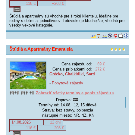
118 €
+203 €
Štúdiá a apartmány sú vhodné pre širokú klientelu, ideálne pre
rodiny s deťmi aj jednotlivcov. Letovisko je kľudnejšie, vhodné pre
všetky vekové kategórie.
Štúdiá a Apartmány Emanuela
Cena zájazdu od:
69 €
Cena s príplatkami od:
272 €
Grécko
,
Chalkidiki
,
Sarti
-
Pobytové zájazdy
Zobraziť všetky termíny a popis zájazdu »
Doprava:
Termíny od: 14.08., 12, 15 dňové
Strava: bez stravy, polpenzia
nástupné miesto: NR, NZ, KN
14.08.2026
12 dní
116 €
+203 €