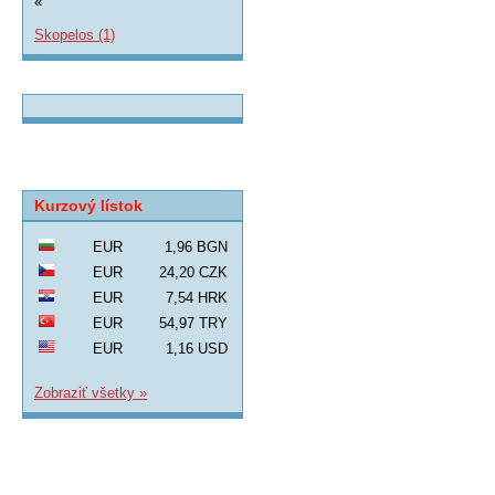
«
Skopelos (1)
Kurzový lístok
EUR
1,96 BGN
EUR
24,20 CZK
EUR
7,54 HRK
EUR
54,97 TRY
EUR
1,16 USD
Zobraziť všetky »