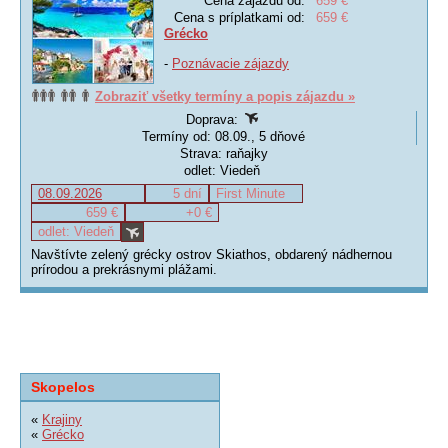
Cena zájazdu od:
659 €
Cena s príplatkami od:
659 €
Grécko
-
Poznávacie zájazdy
Zobraziť všetky termíny a popis zájazdu »
Doprava:
Termíny od: 08.09., 5 dňové
Strava: raňajky
odlet: Viedeň
08.09.2026
5 dní
First Minute
659 €
+0 €
odlet: Viedeň
Navštívte zelený grécky ostrov Skiathos, obdarený nádhernou
prírodou a prekrásnymi plážami.
Skopelos
«
Krajiny
«
Grécko