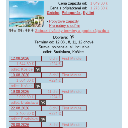
Cena zájazdu od:
1 049,30 €
Cena s príplatkami od:
1 273,30 €
Grécko
,
Peloponéz
,
Kyllini
-
Pobytové zájazdy
-
Pre rodiny s deťmi
Zobraziť všetky termíny a popis zájazdu »
Doprava:
Termíny od: 12.08., 8, 11, 12 dňové
Strava: polpenzia, all Inclusive
odlet: Bratislava, Košice
12.08.2026
8 dní
First Minute
1 644,30 €
+224 €
odlet: Košice
19.08.2026
8 dní
First Minute
1 504,30 €
+224 €
odlet: Košice
19.08.2026
11 dní
First Minute
2 029,30 €
+224 €
odlet: Bratislava
22.08.2026
8 dní
First Minute
2 400,30 €
+224 €
odlet: Bratislava
26.08.2026
8 dní
First Minute