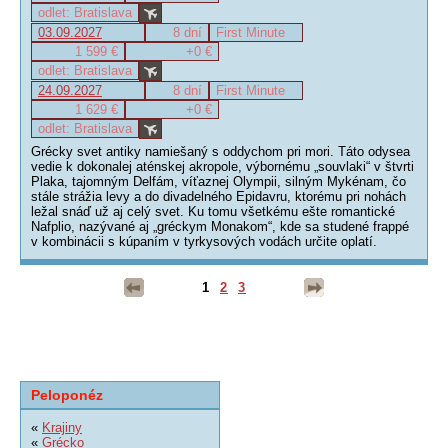
odlet: Bratislava
03.09.2027
8 dní
First Minute
1 599 €
+0 €
odlet: Bratislava
24.09.2027
8 dní
First Minute
1 629 €
+0 €
odlet: Bratislava
Grécky svet antiky namiešaný s oddychom pri mori. Táto odysea
vedie k dokonalej aténskej akropole, výbornému „souvlaki“ v štvrti
Plaka, tajomným Delfám, víťaznej Olympii, silným Mykénam, čo
stále strážia levy a do divadelného Epidavru, ktorému pri nohách
ležal snáď už aj celý svet. Ku tomu všetkému ešte romantické
Nafplio, nazývané aj „gréckym Monakom“, kde sa studené frappé
v kombinácii s kúpaním v tyrkysových vodách určite oplatí.
1
2
3
Peloponéz
«
Krajiny
«
Grécko