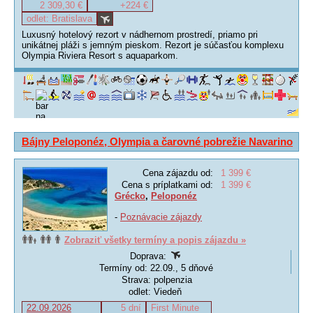
2 309,30 €
+224 €
odlet: Bratislava
Luxusný hotelový rezort v nádhernom prostredí, priamo pri
unikátnej pláži s jemným pieskom. Rezort je súčasťou komplexu
Olympia Riviera Resort s aquaparkom.
Bájny Peloponéz, Olympia a čarovné pobrežie Navarino
Cena zájazdu od:
1 399 €
Cena s príplatkami od:
1 399 €
Grécko
,
Peloponéz
-
Poznávacie zájazdy
Zobraziť všetky termíny a popis zájazdu »
Doprava:
Termíny od: 22.09., 5 dňové
Strava: polpenzia
odlet: Viedeň
22.09.2026
5 dní
First Minute