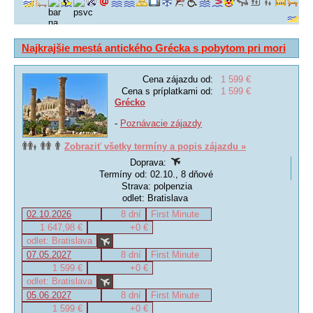
Najkrajšie mestá antického Grécka s pobytom pri mori
Cena zájazdu od:
1 599 €
Cena s príplatkami od:
1 599 €
Grécko
-
Poznávacie zájazdy
Zobraziť všetky termíny a popis zájazdu »
Doprava:
Termíny od: 02.10., 8 dňové
Strava: polpenzia
odlet: Bratislava
02.10.2026
8 dní
First Minute
1 647,98 €
+0 €
odlet: Bratislava
07.05.2027
8 dní
First Minute
1 599 €
+0 €
odlet: Bratislava
05.06.2027
8 dní
First Minute
1 599 €
+0 €