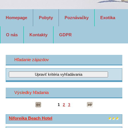
Homepage
Pobyty
Poznávačky
Exotika
O nás
Kontakty
GDPR
Hľadanie zájazdov
Výsledky hľadania
1
2
3
Niforeika Beach Hotel