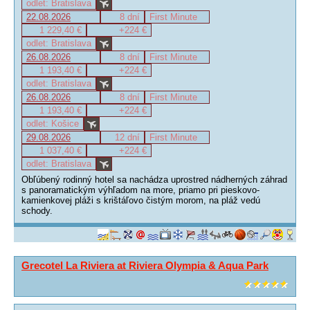
odlet: Bratislava
22.08.2026
8 dní
First Minute
1 229,40 €
+224 €
odlet: Bratislava
26.08.2026
8 dní
First Minute
1 193,40 €
+224 €
odlet: Bratislava
26.08.2026
8 dní
First Minute
1 193,40 €
+224 €
odlet: Košice
29.08.2026
12 dní
First Minute
1 037,40 €
+224 €
odlet: Bratislava
Obľúbený rodinný hotel sa nachádza uprostred nádherných záhrad
s panoramatickým výhľadom na more, priamo pri pieskovo-
kamienkovej pláži s krištáľovo čistým morom, na pláž vedú
schody.
Grecotel La Riviera at Riviera Olympia & Aqua Park