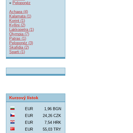
«
Peloponéz
Achaea (4)
Kalamata (1)
Korint (1)
Kyllini (2)
Lakkopetra (1)
Olympia (7)
Patras (1)
Peloponéz (3)
Skafidia (2)
Sparti (1)
Kurzový lístok
EUR
1,96 BGN
EUR
24,26 CZK
EUR
7,54 HRK
EUR
55,03 TRY