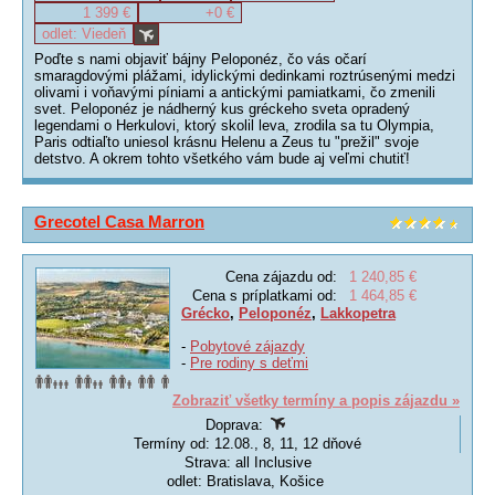
1 399 €
+0 €
odlet: Viedeň
Poďte s nami objaviť bájny Peloponéz, čo vás očarí
smaragdovými plážami, idylickými dedinkami roztrúsenými medzi
olivami i voňavými píniami a antickými pamiatkami, čo zmenili
svet. Peloponéz je nádherný kus gréckeho sveta opradený
legendami o Herkulovi, ktorý skolil leva, zrodila sa tu Olympia,
Paris odtiaľto uniesol krásnu Helenu a Zeus tu "prežil" svoje
detstvo. A okrem tohto všetkého vám bude aj veľmi chutiť!
Grecotel Casa Marron
Cena zájazdu od:
1 240,85 €
Cena s príplatkami od:
1 464,85 €
Grécko
,
Peloponéz
,
Lakkopetra
-
Pobytové zájazdy
-
Pre rodiny s deťmi
Zobraziť všetky termíny a popis zájazdu »
Doprava:
Termíny od: 12.08., 8, 11, 12 dňové
Strava: all Inclusive
odlet: Bratislava, Košice