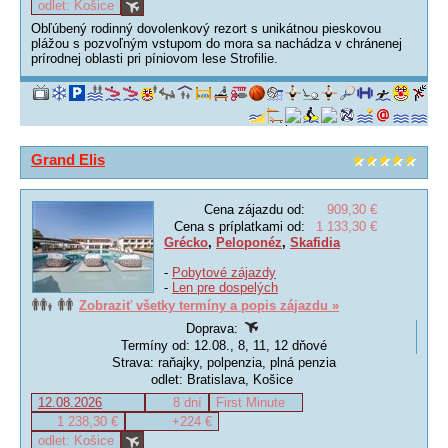
odlet: Košice
Obľúbený rodinný dovolenkový rezort s unikátnou pieskovou
plážou s pozvoľným vstupom do mora sa nachádza v chránenej
prírodnej oblasti pri píniovom lese Strofilie.
Grand Elis
Cena zájazdu od:
909,30 €
Cena s príplatkami od:
1 133,30 €
Grécko
,
Peloponéz
,
Skafidia
-
Pobytové zájazdy
-
Len pre dospelých
Zobraziť všetky termíny a popis zájazdu »
Doprava:
Termíny od: 12.08., 8, 11, 12 dňové
Strava: raňajky, polpenzia, plná penzia
odlet: Bratislava, Košice
12.08.2026
8 dní
First Minute
1 238,30 €
+224 €
odlet: Košice