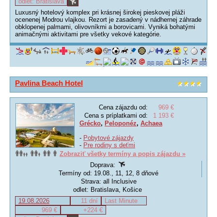
odlet: Bratislava
Luxusný hotelový komplex pri krásnej širokej pieskovej pláži
ocenenej Modrou vlajkou. Rezort je zasadený v nádhernej záhrade
obklopenej palmami, olivovníkmi a borovicami. Vyniká bohatými
animačnými aktivitami pre všetky vekové kategórie.
Pavlina Beach Hotel
Cena zájazdu od:
969 €
Cena s príplatkami od:
1 193 €
Grécko
,
Peloponéz
,
Achaea
-
Pobytové zájazdy
-
Pre rodiny s deťmi
Zobraziť všetky termíny a popis zájazdu »
Doprava:
Termíny od: 19.08., 11, 12, 8 dňové
Strava: all Inclusive
odlet: Bratislava, Košice
19.08.2026
11 dní
Last Minute
969 €
+224 €