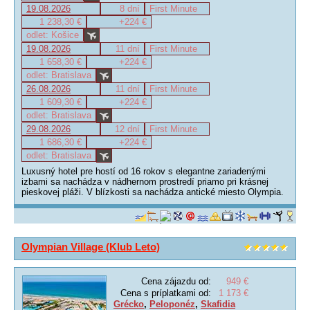
19.08.2026
8 dní
First Minute
1 238,30 €
+224 €
odlet: Košice
19.08.2026
11 dní
First Minute
1 658,30 €
+224 €
odlet: Bratislava
26.08.2026
11 dní
First Minute
1 609,30 €
+224 €
odlet: Bratislava
29.08.2026
12 dní
First Minute
1 686,30 €
+224 €
odlet: Bratislava
Luxusný hotel pre hostí od 16 rokov s elegantne zariadenými
izbami sa nachádza v nádhernom prostredí priamo pri krásnej
pieskovej pláži. V blízkosti sa nachádza antické miesto Olympia.
Olympian Village (Klub Leto)
Cena zájazdu od:
949 €
Cena s príplatkami od:
1 173 €
Grécko
,
Peloponéz
,
Skafidia