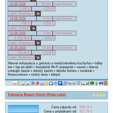
15.08.2026
12 dní
Last Minute
1 399 €
+224 €
odlet: Bratislava
19.08.2026
8 dní
Last Minute
799 €
+224 €
odlet: Košice
22.08.2026
8 dní
First Minute
1 403,40 €
+224 €
odlet: Bratislava
26.08.2026
8 dní
First Minute
791,40 €
+224 €
odlet: Bratislava
Hlavná reštaurácia s gréckou a medzinárodnou kuchyňou • lobby
bar • bar pri pláži • bezplatné Wi-Fi pripojenie • sauna • hlavný
vonkajší bazén • detský bazén • detské ihrisko • miniklub •
fitnescentrum • stolný tenis • biliard.
Kalogria Beach Hotel (Klub Leto)
Cena zájazdu od:
693,78 €
Cena s príplatkami od:
917,78 €