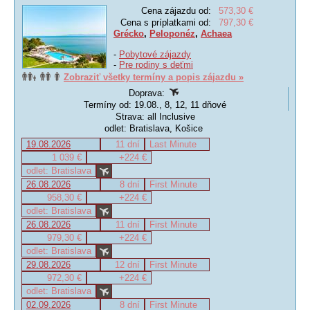
Cena zájazdu od:
573,30 €
Cena s príplatkami od:
797,30 €
Grécko
,
Peloponéz
,
Achaea
-
Pobytové zájazdy
-
Pre rodiny s deťmi
Zobraziť všetky termíny a popis zájazdu »
Doprava:
Termíny od: 19.08., 8, 12, 11 dňové
Strava: all Inclusive
odlet: Bratislava, Košice
19.08.2026
11 dní
Last Minute
1 039 €
+224 €
odlet: Bratislava
26.08.2026
8 dní
First Minute
958,30 €
+224 €
odlet: Bratislava
26.08.2026
11 dní
First Minute
979,30 €
+224 €
odlet: Bratislava
29.08.2026
12 dní
First Minute
972,30 €
+224 €
odlet: Bratislava
02.09.2026
8 dní
First Minute