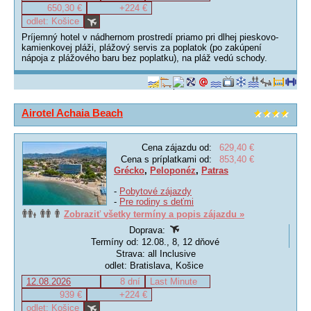
650,30 €
+224 €
odlet: Košice
Príjemný hotel v nádhernom prostredí priamo pri dlhej pieskovo-
kamienkovej pláži, plážový servis za poplatok (po zakúpení
nápoja z plážového baru bez poplatku), na pláž vedú schody.
Airotel Achaia Beach
Cena zájazdu od:
629,40 €
Cena s príplatkami od:
853,40 €
Grécko
,
Peloponéz
,
Patras
-
Pobytové zájazdy
-
Pre rodiny s deťmi
Zobraziť všetky termíny a popis zájazdu »
Doprava:
Termíny od: 12.08., 8, 12 dňové
Strava: all Inclusive
odlet: Bratislava, Košice
12.08.2026
8 dní
Last Minute
939 €
+224 €
odlet: Košice