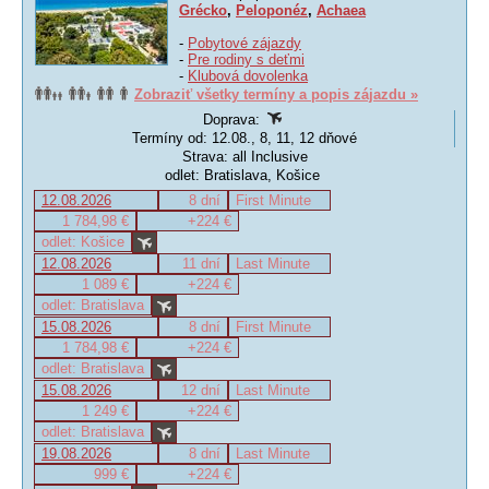
Grécko
,
Peloponéz
,
Achaea
-
Pobytové zájazdy
-
Pre rodiny s deťmi
-
Klubová dovolenka
Zobraziť všetky termíny a popis zájazdu »
Doprava:
Termíny od: 12.08., 8, 11, 12 dňové
Strava: all Inclusive
odlet: Bratislava, Košice
12.08.2026
8 dní
First Minute
1 784,98 €
+224 €
odlet: Košice
12.08.2026
11 dní
Last Minute
1 089 €
+224 €
odlet: Bratislava
15.08.2026
8 dní
First Minute
1 784,98 €
+224 €
odlet: Bratislava
15.08.2026
12 dní
Last Minute
1 249 €
+224 €
odlet: Bratislava
19.08.2026
8 dní
Last Minute
999 €
+224 €