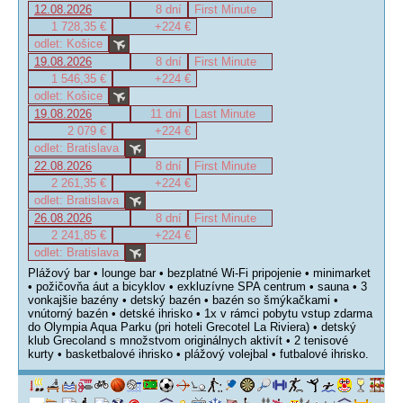
12.08.2026
8 dní
First Minute
1 728,35 €
+224 €
odlet: Košice
19.08.2026
8 dní
First Minute
1 546,35 €
+224 €
odlet: Košice
19.08.2026
11 dní
Last Minute
2 079 €
+224 €
odlet: Bratislava
22.08.2026
8 dní
First Minute
2 261,35 €
+224 €
odlet: Bratislava
26.08.2026
8 dní
First Minute
2 241,85 €
+224 €
odlet: Bratislava
Plážový bar • lounge bar • bezplatné Wi-Fi pripojenie • minimarket
• požičovňa áut a bicyklov • exkluzívne SPA centrum • sauna • 3
vonkajšie bazény • detský bazén • bazén so šmýkačkami •
vnútorný bazén • detské ihrisko • 1x v rámci pobytu vstup zdarma
do Olympia Aqua Parku (pri hoteli Grecotel La Riviera) • detský
klub Grecoland s množstvom originálnych aktivít • 2 tenisové
kurty • basketbalové ihrisko • plážový volejbal • futbalové ihrisko.