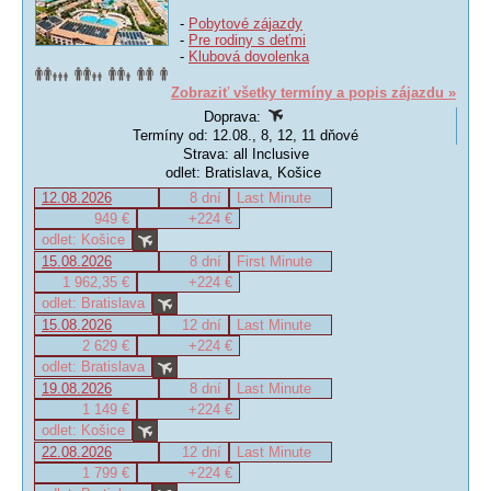
-
Pobytové zájazdy
-
Pre rodiny s deťmi
-
Klubová dovolenka
Zobraziť všetky termíny a popis zájazdu »
Doprava:
Termíny od: 12.08., 8, 12, 11 dňové
Strava: all Inclusive
odlet: Bratislava, Košice
12.08.2026
8 dní
Last Minute
949 €
+224 €
odlet: Košice
15.08.2026
8 dní
First Minute
1 962,35 €
+224 €
odlet: Bratislava
15.08.2026
12 dní
Last Minute
2 629 €
+224 €
odlet: Bratislava
19.08.2026
8 dní
Last Minute
1 149 €
+224 €
odlet: Košice
22.08.2026
12 dní
Last Minute
1 799 €
+224 €