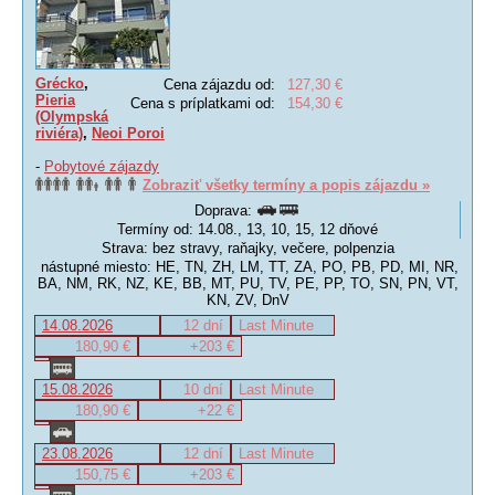
Grécko
,
Cena zájazdu od:
127,30 €
Pieria
Cena s príplatkami od:
154,30 €
(Olympská
riviéra)
,
Neoi Poroi
-
Pobytové zájazdy
Zobraziť všetky termíny a popis zájazdu »
Doprava:
Termíny od: 14.08., 13, 10, 15, 12 dňové
Strava: bez stravy, raňajky, večere, polpenzia
nástupné miesto: HE, TN, ZH, LM, TT, ZA, PO, PB, PD, MI, NR,
BA, NM, RK, NZ, KE, BB, MT, PU, TV, PE, PP, TO, SN, PN, VT,
KN, ZV, DnV
14.08.2026
12 dní
Last Minute
180,90 €
+203 €
15.08.2026
10 dní
Last Minute
180,90 €
+22 €
23.08.2026
12 dní
Last Minute
150,75 €
+203 €