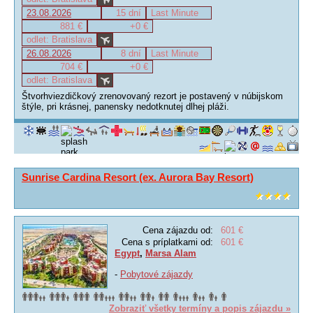
23.08.2026
15 dní
Last Minute
881 €
+0 €
odlet: Bratislava
26.08.2026
8 dní
Last Minute
704 €
+0 €
odlet: Bratislava
Štvorhviezdičkový zrenovovaný rezort je postavený v núbijskom
štýle, pri krásnej, panensky nedotknutej dlhej pláži.
Sunrise Cardina Resort (ex. Aurora Bay Resort)
Cena zájazdu od:
601 €
Cena s príplatkami od:
601 €
Egypt
,
Marsa Alam
-
Pobytové zájazdy
Zobraziť všetky termíny a popis zájazdu »