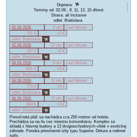
Doprava:
Termíny od: 02.09., 8, 11, 12, 15 dňové
Strava: all Inclusive
odlet: Bratislava
02.09.2026
8 dní
Last Minute
701 €
+0 €
odlet: Bratislava
02.09.2026
12 dní
Last Minute
797 €
+0 €
odlet: Bratislava
06.09.2026
8 dní
Last Minute
601 €
+0 €
odlet: Bratislava
06.09.2026
11 dní
Last Minute
773 €
+0 €
odlet: Bratislava
06.09.2026
15 dní
Last Minute
869 €
+0 €
odlet: Bratislava
Piesočnatá pláž sa nachádza cca 250 metrov od hotela.
Prechádza sa na ňu cez miestnu komunikáciu. Komplex sa
skladá z hlavnej budovy a 13 dvojposchodových viliek v exotickej
záhrade. Ponúka priestranné izby typu Superior, Deluxe a rodinné
suity.