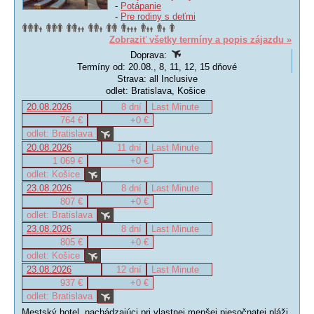
-
Potápanie
-
Pre rodiny s deťmi
Zobraziť všetky termíny a popis zájazdu »
Doprava:
Termíny od: 20.08., 8, 11, 12, 15 dňové
Strava: all Inclusive
odlet: Bratislava, Košice
20.08.2026
8 dní
Last Minute
764 €
+0 €
odlet: Bratislava
20.08.2026
11 dní
Last Minute
1 069 €
+0 €
odlet: Košice
23.08.2026
8 dní
Last Minute
807 €
+0 €
odlet: Bratislava
23.08.2026
8 dní
Last Minute
805 €
+0 €
odlet: Košice
23.08.2026
12 dní
Last Minute
937 €
+0 €
odlet: Bratislava
Mestský hotel, nachádzajúci pri vlastnej menšej piesočnatej pláži,