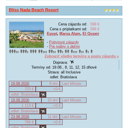
Bliss Nada Beach Resort
Cena zájazdu od:
599 €
Cena s príplatkami od:
599 €
Egypt
,
Marsa Alam
,
El Quseir
-
Pobytové zájazdy
-
Pre rodiny s deťmi
Zobraziť všetky termíny a popis zájazdu »
Doprava:
Termíny od: 19.08., 8, 11, 12, 15 dňové
Strava: all Inclusive
odlet: Bratislava
19.08.2026
8 dní
Last Minute
723 €
+0 €
odlet: Bratislava
19.08.2026
15 dní
Last Minute
1 113 €
+0 €
odlet: Bratislava
23.08.2026
11 dní
Last Minute
785 €
+0 €
odlet: Bratislava