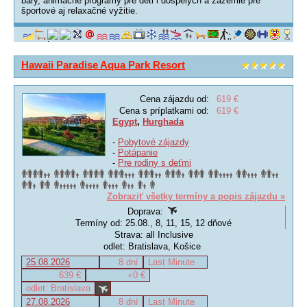
bary, animačné programy pre deti i dospelých a zázemie pre
športové aj relaxačné vyžitie.
Hawaii Paradise Aqua Park Resort
Cena zájazdu od:
619 €
Cena s príplatkami od:
619 €
Egypt
,
Hurghada
-
Pobytové zájazdy
-
Potápanie
-
Pre rodiny s deťmi
Zobraziť všetky termíny a popis zájazdu »
Doprava:
Termíny od: 25.08., 8, 11, 15, 12 dňové
Strava: all Inclusive
odlet: Bratislava, Košice
25.08.2026
8 dní
Last Minute
639 €
+0 €
odlet: Bratislava
27.08.2026
8 dní
Last Minute