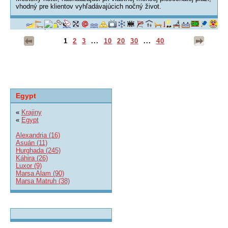
vhodný pre klientov vyhľadávajúcich nočný život.
1
2
3
...
10
20
30
...
40
Egypt
«
Krajiny
«
Egypt
Alexandria (16)
Asuán (11)
Hurghada (245)
Káhira (26)
Luxor (9)
Marsa Alam (90)
Marsa Matruh (38)