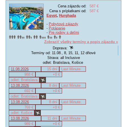
Cena zájazdu od:
587 €
Cena s príplatkami od:
587 €
Egypt
,
Hurghada
-
Pobytové zájazdy
-
Potápanie
-
Pre rodiny s deťmi
Zobraziť všetky termíny a popis zájazdu »
Doprava:
Termíny od: 11.08., 8, 15, 11, 12 dňové
Strava: all Inclusive
odlet: Bratislava, Košice
11.08.2026
15 dní
Last Minute
988 €
+0 €
odlet: Bratislava
13.08.2026
8 dní
Last Minute
692 €
+0 €
odlet: Bratislava
13.08.2026
8 dní
Last Minute
769 €
+0 €
odlet: Košice
13.08.2026
11 dní
Last Minute
989 €
+0 €