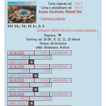
Cena zájazdu od:
566 €
Cena s príplatkami od:
566 €
Egypt
,
Hurghada
,
Makadi Bay
-
Pobytové zájazdy
Zobraziť všetky termíny a popis zájazdu »
Doprava:
Termíny od: 16.08., 8, 12, 11, 15 dňové
Strava: all Inclusive
odlet: Bratislava, Košice
16.08.2026
8 dní
Last Minute
708 €
+0 €
odlet: Košice
20.08.2026
8 dní
Last Minute
710 €
+0 €
odlet: Bratislava
06.09.2026
8 dní
Last Minute
695 €
+0 €
odlet: Bratislava
06.09.2026
8 dní
Last Minute
695 €
+0 €
odlet: Košice