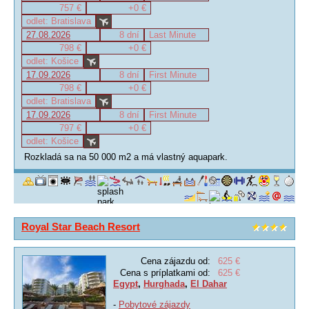
757 €
+0 €
odlet: Bratislava
27.08.2026
8 dní
Last Minute
798 €
+0 €
odlet: Košice
17.09.2026
8 dní
First Minute
798 €
+0 €
odlet: Bratislava
17.09.2026
8 dní
First Minute
797 €
+0 €
odlet: Košice
Rozkladá sa na 50 000 m2 a má vlastný aquapark.
Royal Star Beach Resort
Cena zájazdu od:
625 €
Cena s príplatkami od:
625 €
Egypt
,
Hurghada
,
El Dahar
-
Pobytové zájazdy