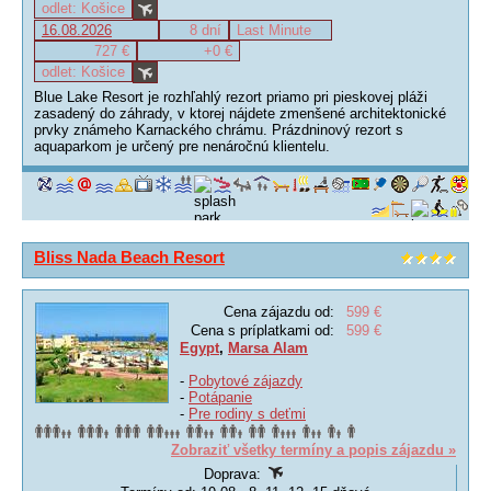
odlet: Košice
16.08.2026
8 dní
Last Minute
727 €
+0 €
odlet: Košice
Blue Lake Resort je rozhľahlý rezort priamo pri pieskovej pláži
zasadený do záhrady, v ktorej nájdete zmenšené architektonické
prvky známeho Karnackého chrámu. Prázdninový rezort s
aquaparkom je určený pre nenáročnú klientelu.
Bliss Nada Beach Resort
Cena zájazdu od:
599 €
Cena s príplatkami od:
599 €
Egypt
,
Marsa Alam
-
Pobytové zájazdy
-
Potápanie
-
Pre rodiny s deťmi
Zobraziť všetky termíny a popis zájazdu »
Doprava: