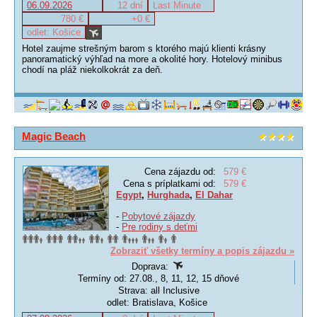
06.09.2026
12 dní
Last Minute
780 €
+0 €
odlet: Košice
Hotel zaujme strešným barom s ktorého majú klienti krásny
panoramatický výhľad na more a okolité hory. Hotelový minibus
chodí na pláž niekolkokrát za deň.
Magic Beach
Cena zájazdu od:
579 €
Cena s príplatkami od:
579 €
Egypt
,
Hurghada
,
El Dahar
-
Pobytové zájazdy
-
Pre rodiny s deťmi
Zobraziť všetky termíny a popis zájazdu »
Doprava:
Termíny od: 27.08., 8, 11, 12, 15 dňové
Strava: all Inclusive
odlet: Bratislava, Košice