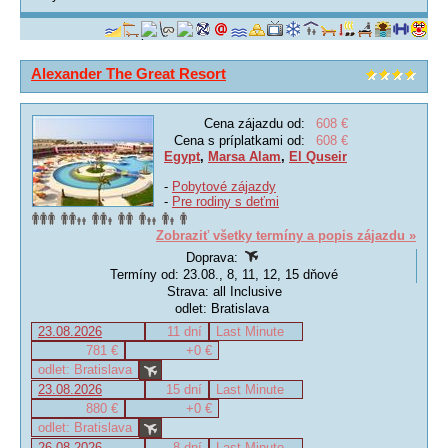
Alexander The Great Resort
Cena zájazdu od:
608 €
Cena s príplatkami od:
608 €
Egypt
,
Marsa Alam
,
El Quseir
-
Pobytové zájazdy
-
Pre rodiny s deťmi
Zobraziť všetky termíny a popis zájazdu »
Doprava:
Termíny od: 23.08., 8, 11, 12, 15 dňové
Strava: all Inclusive
odlet: Bratislava
23.08.2026
11 dní
Last Minute
781 €
+0 €
odlet: Bratislava
23.08.2026
15 dní
Last Minute
880 €
+0 €
odlet: Bratislava
26.08.2026
8 dní
Last Minute