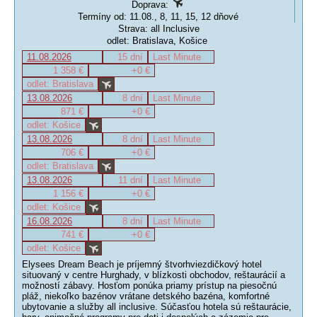
Doprava:
Termíny od: 11.08., 8, 11, 15, 12 dňové
Strava: all Inclusive
odlet: Bratislava, Košice
11.08.2026
15 dní
Last Minute
1 358 €
+0 €
odlet: Bratislava
13.08.2026
8 dní
Last Minute
871 €
+0 €
odlet: Košice
13.08.2026
8 dní
Last Minute
706 €
+0 €
odlet: Bratislava
13.08.2026
11 dní
Last Minute
1 156 €
+0 €
odlet: Košice
16.08.2026
8 dní
Last Minute
741 €
+0 €
odlet: Košice
Elysees Dream Beach je príjemný štvorhviezdičkový hotel
situovaný v centre Hurghady, v blízkosti obchodov, reštaurácií a
možností zábavy. Hosťom ponúka priamy prístup na piesočnú
pláž, niekoľko bazénov vrátane detského bazéna, komfortné
ubytovanie a služby all inclusive. Súčasťou hotela sú reštaurácie,