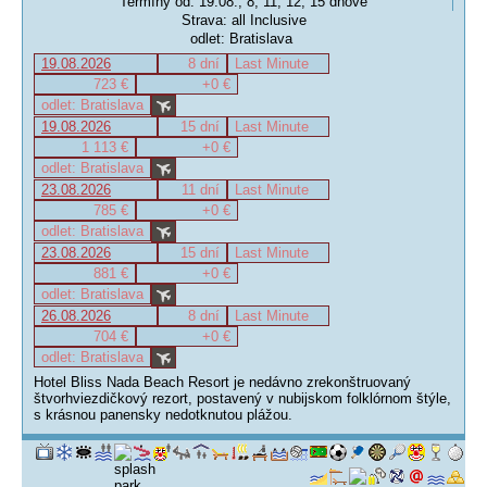
Termíny od: 19.08., 8, 11, 12, 15 dňové
Strava: all Inclusive
odlet: Bratislava
19.08.2026
8 dní
Last Minute
723 €
+0 €
odlet: Bratislava
19.08.2026
15 dní
Last Minute
1 113 €
+0 €
odlet: Bratislava
23.08.2026
11 dní
Last Minute
785 €
+0 €
odlet: Bratislava
23.08.2026
15 dní
Last Minute
881 €
+0 €
odlet: Bratislava
26.08.2026
8 dní
Last Minute
704 €
+0 €
odlet: Bratislava
Hotel Bliss Nada Beach Resort je nedávno zrekonštruovaný
štvorhviezdičkový rezort, postavený v nubijskom folklórnom štýle,
s krásnou panensky nedotknutou plážou.