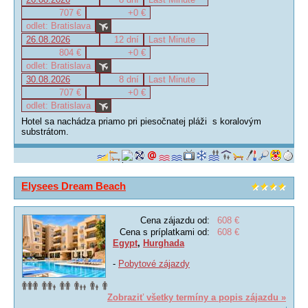
707 €
+0 €
odlet: Bratislava
26.08.2026
12 dní
Last Minute
804 €
+0 €
odlet: Bratislava
30.08.2026
8 dní
Last Minute
707 €
+0 €
odlet: Bratislava
Hotel sa nachádza priamo pri piesočnatej pláži s koralovým
substrátom.
Elysees Dream Beach
Cena zájazdu od:
608 €
Cena s príplatkami od:
608 €
Egypt
,
Hurghada
-
Pobytové zájazdy
Zobraziť všetky termíny a popis zájazdu »