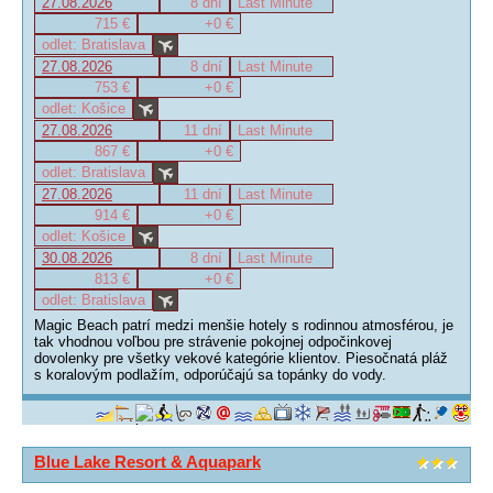
27.08.2026
8 dní
Last Minute
715 €
+0 €
odlet: Bratislava
27.08.2026
8 dní
Last Minute
753 €
+0 €
odlet: Košice
27.08.2026
11 dní
Last Minute
867 €
+0 €
odlet: Bratislava
27.08.2026
11 dní
Last Minute
914 €
+0 €
odlet: Košice
30.08.2026
8 dní
Last Minute
813 €
+0 €
odlet: Bratislava
Magic Beach patrí medzi menšie hotely s rodinnou atmosférou, je
tak vhodnou voľbou pre strávenie pokojnej odpočinkovej
dovolenky pre všetky vekové kategórie klientov. Piesočnatá pláž
s koralovým podlažím, odporúčajú sa topánky do vody.
Blue Lake Resort & Aquapark