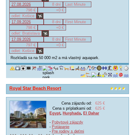
27.08.2026
8 dní
Last Minute
798 €
+0 €
odlet: Košice
17.09.2026
8 dní
First Minute
798 €
+0 €
odlet: Bratislava
17.09.2026
8 dní
First Minute
797 €
+0 €
odlet: Košice
Rozkladá sa na 50 000 m2 a má vlastný aquapark.
Royal Star Beach Resort
Cena zájazdu od:
625 €
Cena s príplatkami od:
625 €
Egypt
,
Hurghada
,
El Dahar
-
Pobytové zájazdy
-
Potápanie
-
Pre rodiny s deťmi