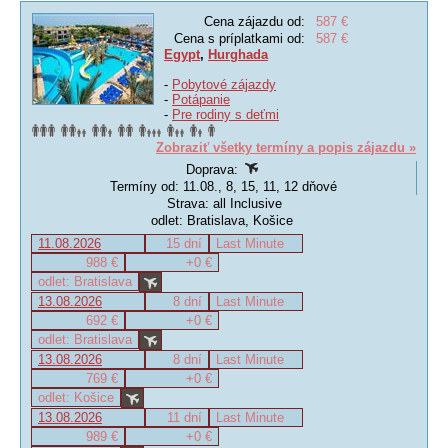
Cena zájazdu od:
587 €
Cena s príplatkami od:
587 €
Egypt
,
Hurghada
-
Pobytové zájazdy
-
Potápanie
-
Pre rodiny s deťmi
Zobraziť všetky termíny a popis zájazdu »
Doprava:
Termíny od: 11.08., 8, 15, 11, 12 dňové
Strava: all Inclusive
odlet: Bratislava, Košice
11.08.2026
15 dní
Last Minute
988 €
+0 €
odlet: Bratislava
13.08.2026
8 dní
Last Minute
692 €
+0 €
odlet: Bratislava
13.08.2026
8 dní
Last Minute
769 €
+0 €
odlet: Košice
13.08.2026
11 dní
Last Minute
989 €
+0 €