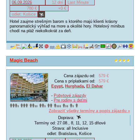
06.09.2026
12 dní
Last Minute
780 €
+0 €
odlet: Košice
Hotel zaujme strešným barom s ktorého majú klienti krásny
panoramatický výhľad na more a okolité hory. Hotelový minibus
chodí na pláž niekolkokrát za deň.
Magic Beach
Cena zájazdu od:
579 €
Cena s príplatkami od:
579 €
Egypt
,
Hurghada
,
El Dahar
-
Pobytové zájazdy
-
Pre rodiny s deťmi
Zobraziť všetky termíny a popis zájazdu »
Doprava:
Termíny od: 27.08., 8, 11, 12, 15 dňové
Strava: all Inclusive
odlet: Bratislava, Košice