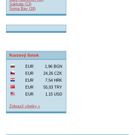
Sakkala (13)
Soma Bay (18)
Kurzový lístok
EUR
1,96 BGN
EUR
24,26 CZK
EUR
7,54 HRK
EUR
55,03 TRY
EUR
1,15 USD
Zobraziť všetky »