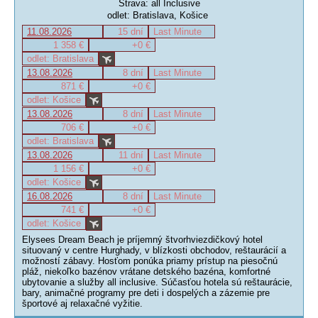
Strava: all Inclusive
odlet: Bratislava, Košice
11.08.2026
15 dní
Last Minute
1 358 €
+0 €
odlet: Bratislava
13.08.2026
8 dní
Last Minute
871 €
+0 €
odlet: Košice
13.08.2026
8 dní
Last Minute
706 €
+0 €
odlet: Bratislava
13.08.2026
11 dní
Last Minute
1 156 €
+0 €
odlet: Košice
16.08.2026
8 dní
Last Minute
741 €
+0 €
odlet: Košice
Elysees Dream Beach je príjemný štvorhviezdičkový hotel
situovaný v centre Hurghady, v blízkosti obchodov, reštaurácií a
možností zábavy. Hosťom ponúka priamy prístup na piesočnú
pláž, niekoľko bazénov vrátane detského bazéna, komfortné
ubytovanie a služby all inclusive. Súčasťou hotela sú reštaurácie,
bary, animačné programy pre deti i dospelých a zázemie pre
športové aj relaxačné vyžitie.