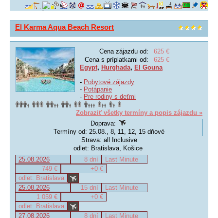
El Karma Aqua Beach Resort
Cena zájazdu od:
625 €
Cena s príplatkami od:
625 €
Egypt
,
Hurghada
,
El Gouna
-
Pobytové zájazdy
-
Potápanie
-
Pre rodiny s deťmi
Zobraziť všetky termíny a popis zájazdu »
Doprava:
Termíny od: 25.08., 8, 11, 12, 15 dňové
Strava: all Inclusive
odlet: Bratislava, Košice
25.08.2026
8 dní
Last Minute
749 €
+0 €
odlet: Bratislava
25.08.2026
15 dní
Last Minute
1 059 €
+0 €
odlet: Bratislava
27.08.2026
8 dní
Last Minute