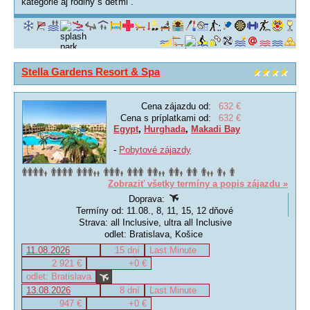
kategórie aj rodiny s deťmi .
Stella Gardens Resort & Spa
Cena zájazdu od:
632 €
Cena s príplatkami od:
632 €
Egypt
,
Hurghada
,
Makadi Bay
-
Pobytové zájazdy
Zobraziť všetky termíny a popis zájazdu »
Doprava:
Termíny od: 11.08., 8, 11, 15, 12 dňové
Strava: all Inclusive, ultra all Inclusive
odlet: Bratislava, Košice
11.08.2026
15 dní
Last Minute
2 921 €
+0 €
odlet: Bratislava
13.08.2026
8 dní
Last Minute
947 €
+0 €