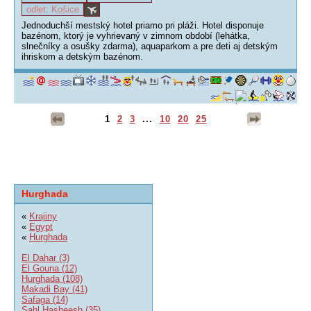
odlet: Košice
Jednoduchší mestský hotel priamo pri pláži. Hotel disponuje
bazénom, ktorý je vyhrievaný v zimnom období (lehátka,
slnečníky a osušky zdarma), aquaparkom a pre deti aj detským
ihriskom a detským bazénom.
1
2
3
...
10
20
25
Hurghada
«
Krajiny
«
Egypt
«
Hurghada
El Dahar (3)
El Gouna (12)
Hurghada (108)
Makadi Bay (41)
Safaga (14)
Sahl Hasheesh (35)