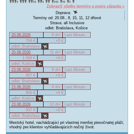
Zobraziť všetky termíny a popis zájazdu »
Doprava:
Termíny od: 20.08., 8, 15, 11, 12 dňové
Strava: all Inclusive
odlet: Bratislava, Košice
20.08.2026
8 dní
Last Minute
764 €
+0 €
odlet: Bratislava
20.08.2026
11 dní
Last Minute
1 069 €
+0 €
odlet: Košice
23.08.2026
8 dní
Last Minute
807 €
+0 €
odlet: Bratislava
23.08.2026
8 dní
Last Minute
805 €
+0 €
odlet: Košice
23.08.2026
12 dní
Last Minute
937 €
+0 €
odlet: Bratislava
Mestský hotel, nachádzajúci pri vlastnej menšej piesočnatej pláži,
vhodný pre klientov vyhľadávajúcich nočný život.