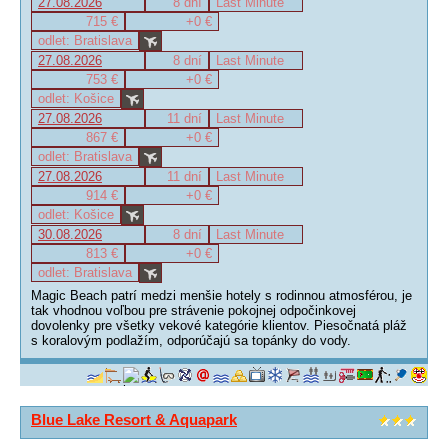
27.08.2026
8 dní
Last Minute
715 €
+0 €
odlet: Bratislava
27.08.2026
8 dní
Last Minute
753 €
+0 €
odlet: Košice
27.08.2026
11 dní
Last Minute
867 €
+0 €
odlet: Bratislava
27.08.2026
11 dní
Last Minute
914 €
+0 €
odlet: Košice
30.08.2026
8 dní
Last Minute
813 €
+0 €
odlet: Bratislava
Magic Beach patrí medzi menšie hotely s rodinnou atmosférou, je
tak vhodnou voľbou pre strávenie pokojnej odpočinkovej
dovolenky pre všetky vekové kategórie klientov. Piesočnatá pláž
s koralovým podlažím, odporúčajú sa topánky do vody.
Blue Lake Resort & Aquapark