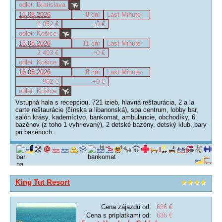
odlet: Bratislava
13.08.2026
8 dní
Last Minute
1 052 €
+0 €
odlet: Košice
13.08.2026
11 dní
Last Minute
2 403 €
+0 €
odlet: Košice
16.08.2026
8 dní
Last Minute
962 €
+0 €
odlet: Košice
Vstupná hala s recepciou, 721 izieb, hlavná reštaurácia, 2 a la
carte reštaurácie (čínska a libanonská), spa centrum, lobby bar,
salón krásy, kaderníctvo, bankomat, ambulancie, obchodíky, 6
bazénov (z toho 1 vyhrievaný), 2 detské bazény, detský klub, bary
pri bazénoch.
King Tut Resort
Cena zájazdu od:
636 €
Cena s príplatkami od:
636 €