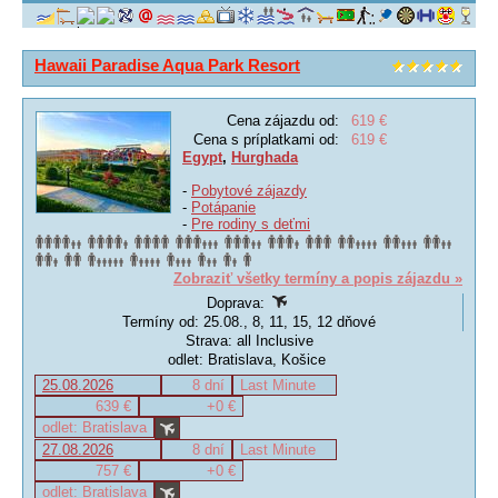
Hawaii Paradise Aqua Park Resort
Cena zájazdu od:
619 €
Cena s príplatkami od:
619 €
Egypt
,
Hurghada
-
Pobytové zájazdy
-
Potápanie
-
Pre rodiny s deťmi
Zobraziť všetky termíny a popis zájazdu »
Doprava:
Termíny od: 25.08., 8, 11, 15, 12 dňové
Strava: all Inclusive
odlet: Bratislava, Košice
25.08.2026
8 dní
Last Minute
639 €
+0 €
odlet: Bratislava
27.08.2026
8 dní
Last Minute
757 €
+0 €
odlet: Bratislava