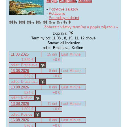
Egypt
,
Hurghada
,
Sakkala
-
Pobytové zájazdy
-
Potápanie
-
Pre rodiny s deťmi
Zobraziť všetky termíny a popis zájazdu »
Doprava:
Termíny od: 11.08., 8, 15, 11, 12 dňové
Strava: all Inclusive
odlet: Bratislava, Košice
11.08.2026
15 dní
Last Minute
1 829 €
+0 €
odlet: Bratislava
13.08.2026
8 dní
Last Minute
832 €
+0 €
odlet: Bratislava
13.08.2026
8 dní
Last Minute
924 €
+0 €
odlet: Košice
13.08.2026
11 dní
Last Minute
1 602 €
+0 €
odlet: Košice
16.08.2026
8 dní
Last Minute
876 €
+0 €