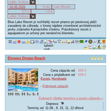
odlet: Košice
16.08.2026
8 dní
Last Minute
727 €
+0 €
odlet: Košice
Blue Lake Resort je rozhľahlý rezort priamo pri pieskovej pláži
zasadený do záhrady, v ktorej nájdete zmenšené architektonické
prvky známeho Karnackého chrámu. Prázdninový rezort s
aquaparkom je určený pre nenáročnú klientelu.
Elysees Dream Beach
Cena zájazdu od:
608 €
Cena s príplatkami od:
608 €
Egypt
,
Hurghada
-
Pobytové zájazdy
Zobraziť všetky termíny a popis zájazdu »
Doprava:
Termíny od: 11.08., 8, 15, 11, 12 dňové