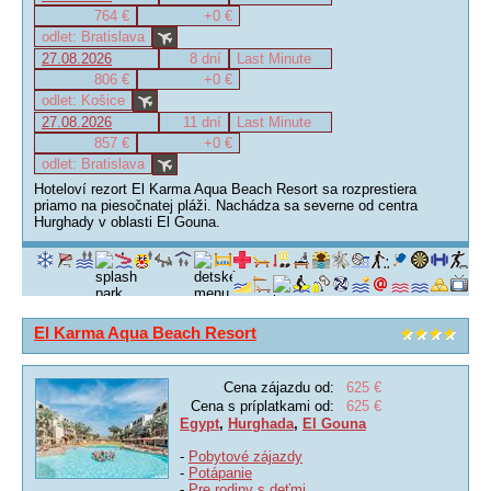
764 €
+0 €
odlet: Bratislava
27.08.2026
8 dní
Last Minute
806 €
+0 €
odlet: Košice
27.08.2026
11 dní
Last Minute
857 €
+0 €
odlet: Bratislava
Hoteloví rezort El Karma Aqua Beach Resort sa rozprestiera
priamo na piesočnatej pláži. Nachádza sa severne od centra
Hurghady v oblasti El Gouna.
El Karma Aqua Beach Resort
Cena zájazdu od:
625 €
Cena s príplatkami od:
625 €
Egypt
,
Hurghada
,
El Gouna
-
Pobytové zájazdy
-
Potápanie
-
Pre rodiny s deťmi