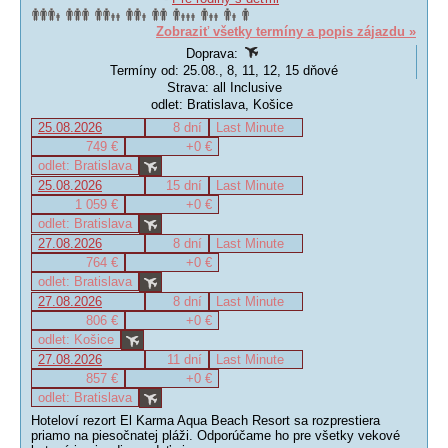
Zobraziť všetky termíny a popis zájazdu »
Doprava:
Termíny od: 25.08., 8, 11, 12, 15 dňové
Strava: all Inclusive
odlet: Bratislava, Košice
25.08.2026
8 dní
Last Minute
749 €
+0 €
odlet: Bratislava
25.08.2026
15 dní
Last Minute
1 059 €
+0 €
odlet: Bratislava
27.08.2026
8 dní
Last Minute
764 €
+0 €
odlet: Bratislava
27.08.2026
8 dní
Last Minute
806 €
+0 €
odlet: Košice
27.08.2026
11 dní
Last Minute
857 €
+0 €
odlet: Bratislava
Hoteloví rezort El Karma Aqua Beach Resort sa rozprestiera
priamo na piesočnatej pláži. Odporúčame ho pre všetky vekové