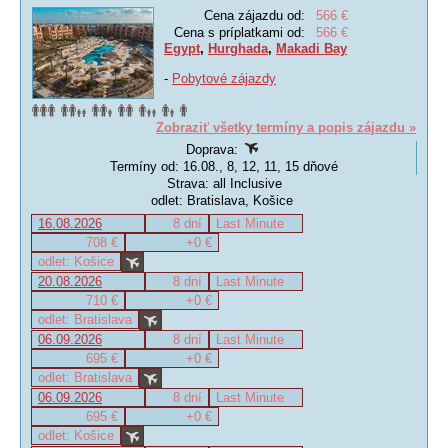
Cena zájazdu od:
566 €
Cena s príplatkami od:
566 €
Egypt
,
Hurghada
,
Makadi Bay
-
Pobytové zájazdy
Zobraziť všetky termíny a popis zájazdu »
Doprava:
Termíny od: 16.08., 8, 12, 11, 15 dňové
Strava: all Inclusive
odlet: Bratislava, Košice
16.08.2026
8 dní
Last Minute
708 €
+0 €
odlet: Košice
20.08.2026
8 dní
Last Minute
710 €
+0 €
odlet: Bratislava
06.09.2026
8 dní
Last Minute
695 €
+0 €
odlet: Bratislava
06.09.2026
8 dní
Last Minute
695 €
+0 €
odlet: Košice