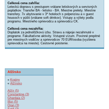
Celková cena zahŕňa:
Leteckú dopravu s prestupom vrátane letiskových a servisných
poplatkov. Transfer BA - letisko - BA. Miestne prelety. Miestne
transfery. 7x ubytovanie v 3* hoteloch s polpenziou a v guest
housoch v púšti (vrátane soft drinkov). Vstupy a výlety podla
programu. Miestneho sprievodcu a sprievodcu CK.
Celková cena nezahŕňa:
Doplatok za jednolôžkovú izbu. Stravu a nápoje nezahrnuté v
programe. Fakultatívne aktivity. Vstupné vízum. Povinné prepitné
pre miestnych vodičov a sprievodcov 70 EUR/osoba (vyzbiera
sprievodca na mieste). Cestovné poistenie.
Alžírsko
«
Krajiny
«
Alžírsko
Alžír (5)
Constantine (3)
Ghardaia (2)
Illizi (5)
Oran (3)
Setif (3)