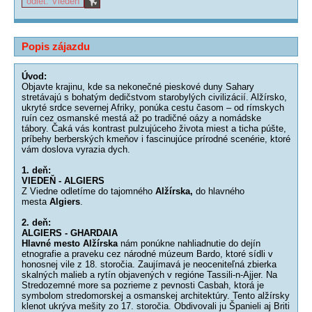
odlet: Viedeň
Popis zájazdu
Úvod:
Objavte krajinu, kde sa nekonečné pieskové duny Sahary
stretávajú s bohatým dedičstvom starobylých civilizácií. Alžírsko,
ukryté srdce severnej Afriky, ponúka cestu časom – od rímskych
ruín cez osmanské mestá až po tradičné oázy a nomádske
tábory. Čaká vás kontrast pulzujúceho života miest a ticha púšte,
príbehy berberských kmeňov i fascinujúce prírodné scenérie, ktoré
vám doslova vyrazia dych.
1. deň:
VIEDEŇ - ALGIERS
Z Viedne odletíme do tajomného
Alžírska,
do hlavného
mesta
Algiers
.
2. deň:
ALGIERS - GHARDAIA
Hlavné mesto Alžírska
nám ponúkne nahliadnutie do dejín
etnografie a praveku cez národné múzeum Bardo, ktoré sídli v
honosnej vile z 18. storočia. Zaujímavá je neoceniteľná zbierka
skalných malieb a rytín objavených v regióne Tassili-n-Ajjer. Na
Stredozemné more sa pozrieme z pevnosti Casbah, ktorá je
symbolom stredomorskej a osmanskej architektúry. Tento alžírsky
klenot ukrýva mešity zo 17. storočia. Obdivovali ju Španieli aj Briti