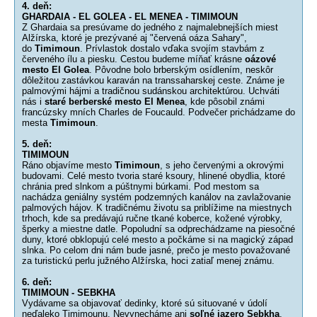
4. deň:
GHARDAIA - EL GOLEA - EL MENEA - TIMIMOUN
Z Ghardaia sa presúvame do jedného z najmalebnejších miest
Alžírska, ktoré je prezývané aj "červená oáza Sahary",
do
Timimoun
. Prívlastok dostalo vďaka svojím stavbám z
červeného ílu a piesku. Cestou budeme míňať krásne
oázové
mesto El Golea
. Pôvodne bolo brberským osídlením, neskôr
dôležitou zastávkou karaván na transsaharskej ceste. Známe je
palmovými hájmi a tradičnou sudánskou architektúrou. Uchváti
nás i
staré berberské mesto El Menea
, kde pôsobil známi
francúzsky mních Charles de Foucauld. Podvečer prichádzame do
mesta
Timimoun
.
5. deň:
TIMIMOUN
Ráno objavíme mesto
Timimoun
, s jeho červenými a okrovými
budovami. Celé mesto tvoria staré ksoury, hlinené obydlia, ktoré
chránia pred slnkom a púštnymi búrkami. Pod mestom sa
nachádza geniálny systém podzemných kanálov na zavlažovanie
palmových hájov. K tradičnému životu sa priblížime na miestnych
trhoch, kde sa predávajú ručne tkané koberce, kožené výrobky,
šperky a miestne datle. Popoludní sa odprechádzame na piesočné
duny, ktoré obklopujú celé mesto a počkáme si na magický západ
slnka. Po celom dni nám bude jasné, prečo je mesto považované
za turistickú perlu južného Alžírska, hoci zatiaľ menej známu.
6. deň:
TIMIMOUN - SEBKHA
Vydávame sa objavovať dedinky, ktoré sú situované v údolí
neďaleko Timimounu. Nevynecháme ani
soľné jazero Sebkha
,