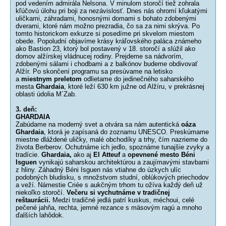
pod vedením admirála Nelsona. V minulom storočí tiež zohrala
kľúčovú úlohu pri boji za nezávislosť. Dnes nás ohromí kľukatými
uličkami, záhradami, honosnými domami s bohato zdobenými
dverami, ktoré nám možno prezradia, čo sa za nimi skrýva. Po
tomto historickom exkurze si posedíme pri skvelom miestom
obede. Popoludní objavíme krásy kráľovského paláca známeho
ako Bastion 23, ktorý bol postavený v 18. storočí a slúžil ako
domov alžírskej vládnucej rodiny. Prejdeme sa nádvorím,
zdobenými sálami i chodbami a z balkónov budeme obdivovať
Alžír. Po skončení programu sa presúvame na letisko
a
miestnym preletom
odlietame do jedinečného saharského
mesta
Ghardaia
, ktoré leží 630 km južne od Alžíru, v prekrásnej
oblasti údolia M´Zab.
3. deň:
GHARDAIA
Zabúdame na moderný svet a otvára sa nám autentická
oáza
Ghardaia
, ktorá je zapísaná do zoznamu UNESCO. Preskúmame
miestne dláždené uličky, malé obchodíky a trhy, čím nazrieme do
života Berberov. Ochutnáme ich jedlo, spoznáme tunajšie zvyky a
tradície.
Ghardaia,
ako aj
El Atteuf
a
opevnené mesto Béni
Isguen
vynikajú saharskou architektúrou a zaujímavými stavbami
z hliny. Záhadný Béni Isguen nás vtiahne do úzkych ulíc
podobných bludisku, s množstvom studní, oblúkových priechodov
a veží. Námestie Criée s aukčným trhom tu ožíva každý deň už
niekoľko storočí.
Večeru si vychutnáme v tradičnej
reštaurácii.
Medzi tradičné jedlá patrí kuskus, méchoui, celé
pečené jahňa, rechta, jemné rezance s mäsovým ragú a mnoho
ďalších lahôdok.