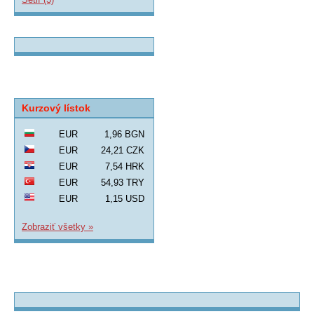
Kurzový lístok
EUR
1,96 BGN
EUR
24,21 CZK
EUR
7,54 HRK
EUR
54,93 TRY
EUR
1,15 USD
Zobraziť všetky »