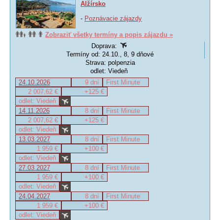
Alžírsko
-
Poznávacie zájazdy
Zobraziť všetky termíny a popis zájazdu »
Doprava:
Termíny od: 24.10., 8, 9 dňové
Strava: polpenzia
odlet: Viedeň
24.10.2026
9 dní
First Minute
2 007,62 €
+125 €
odlet: Viedeň
14.11.2026
8 dní
First Minute
2 007,62 €
+125 €
odlet: Viedeň
13.03.2027
8 dní
First Minute
1 959 €
+100 €
odlet: Viedeň
27.03.2027
8 dní
First Minute
1 959 €
+100 €
odlet: Viedeň
24.04.2027
8 dní
First Minute
1 959 €
+100 €
odlet: Viedeň