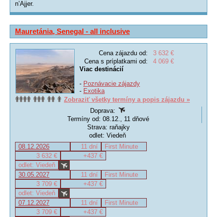
n’Ajjer.
Mauretánia, Senegal - all inclusive
Cena zájazdu od:
3 632 €
Cena s príplatkami od:
4 069 €
Viac destinácií
-
Poznávacie zájazdy
-
Exotika
Zobraziť všetky termíny a popis zájazdu »
Doprava:
Termíny od: 08.12., 11 dňové
Strava: raňajky
odlet: Viedeň
08.12.2026
11 dní
First Minute
3 632 €
+437 €
odlet: Viedeň
30.05.2027
11 dní
First Minute
3 709 €
+437 €
odlet: Viedeň
07.12.2027
11 dní
First Minute
3 709 €
+437 €