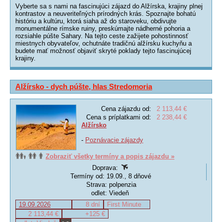
Vyberte sa s nami na fascinujúci zájazd do Alžírska, krajiny plnej
kontrastov a neuveriteľných prírodných krás. Spoznajte bohatú
históriu a kultúru, ktorá siaha až do staroveku, obdivujte
monumentálne rímske ruiny, preskúmajte nádherné pohoria a
rozsiahle púšte Sahary. Na tejto ceste zažijete pohostinnosť
miestnych obyvateľov, ochutnáte tradičnú alžírsku kuchyňu a
budete mať možnosť objaviť skryté poklady tejto fascinujúcej
krajiny.
Alžírsko - dych púšte, hlas Stredomoria
Cena zájazdu od:
2 113,44 €
Cena s príplatkami od:
2 238,44 €
Alžírsko
-
Poznávacie zájazdy
Zobraziť všetky termíny a popis zájazdu »
Doprava:
Termíny od: 19.09., 8 dňové
Strava: polpenzia
odlet: Viedeň
19.09.2026
8 dní
First Minute
2 113,44 €
+125 €