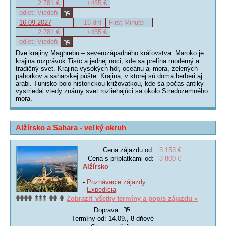
2 781 €
+455 €
odlet: Viedeň
16.09.2027
16 dní
First Minute
2 781 €
+455 €
odlet: Viedeň
Dve krajiny Maghrebu – severozápadného kráľovstva. Maroko je
krajina rozprávok Tisíc a jednej noci, kde sa prelína moderný a
tradičný svet. Krajina vysokých hôr, oceánu aj mora, zelených
pahorkov a saharskej púšte. Krajina, v ktorej sú doma berberi aj
arabi. Tunisko bolo historickou križovatkou, kde sa počas antiky
vystriedal vtedy známy svet rozliehajúci sa okolo Stredozemného
mora.
Alžírsko a Sahara - veľký okruh
Cena zájazdu od:
3 153 €
Cena s príplatkami od:
3 800 €
Alžírsko
-
Poznávacie zájazdy
-
Expedícia
Zobraziť všetky termíny a popis zájazdu »
Doprava:
Termíny od: 14.09., 8 dňové