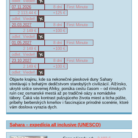
odlet: Viedeň
07.11.2026
8 dní
First Minute
2 113,44 €
+125 €
odlet: Viedeň
20.03.2027
8 dní
First Minute
2 149 €
+100 €
odlet: Viedeň
01.05.2027
8 dní
First Minute
2 149 €
+100 €
odlet: Viedeň
23.10.2027
8 dní
First Minute
2 149 €
+100 €
odlet: Viedeň
Objavte krajinu, kde sa nekonečné pieskové duny Sahary
stretávajú s bohatým dedičstvom starobylých civilizácií. Alžírsko,
ukryté srdce severnej Afriky, ponúka cestu časom – od rímskych
ruín cez osmanské mestá až po tradičné oázy a nomádske
tábory. Čaká vás kontrast pulzujúceho života miest a ticha púšte,
príbehy berberských kmeňov i fascinujúce prírodné scenérie, ktoré
vám doslova vyrazia dych.
Sahara – expedícia all inclusive (UNESCO)