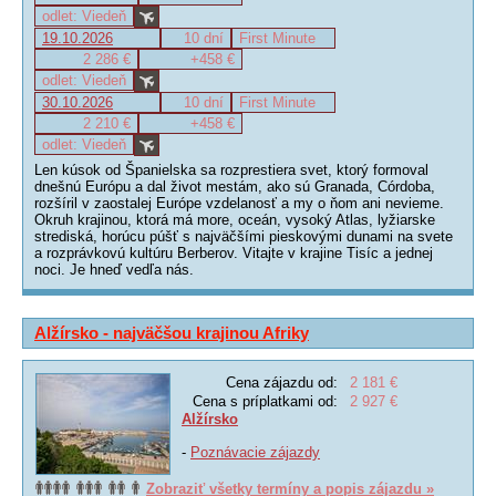
odlet: Viedeň
19.10.2026
10 dní
First Minute
2 286 €
+458 €
odlet: Viedeň
30.10.2026
10 dní
First Minute
2 210 €
+458 €
odlet: Viedeň
Len kúsok od Španielska sa rozprestiera svet, ktorý formoval
dnešnú Európu a dal život mestám, ako sú Granada, Córdoba,
rozšíril v zaostalej Európe vzdelanosť a my o ňom ani nevieme.
Okruh krajinou, ktorá má more, oceán, vysoký Atlas, lyžiarske
strediská, horúcu púšť s najväčšími pieskovými dunami na svete
a rozprávkovú kultúru Berberov. Vitajte v krajine Tisíc a jednej
noci. Je hneď vedľa nás.
Alžírsko - najväčšou krajinou Afriky
Cena zájazdu od:
2 181 €
Cena s príplatkami od:
2 927 €
Alžírsko
-
Poznávacie zájazdy
Zobraziť všetky termíny a popis zájazdu »