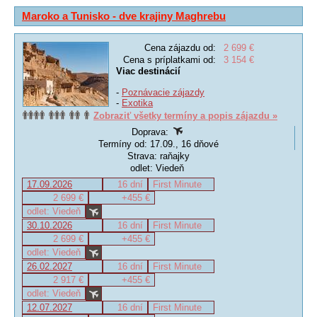
Maroko a Tunisko - dve krajiny Maghrebu
Cena zájazdu od:
2 699 €
Cena s príplatkami od:
3 154 €
Viac destinácií
-
Poznávacie zájazdy
-
Exotika
Zobraziť všetky termíny a popis zájazdu »
Doprava:
Termíny od: 17.09., 16 dňové
Strava: raňajky
odlet: Viedeň
17.09.2026
16 dní
First Minute
2 699 €
+455 €
odlet: Viedeň
30.10.2026
16 dní
First Minute
2 699 €
+455 €
odlet: Viedeň
26.02.2027
16 dní
First Minute
2 917 €
+455 €
odlet: Viedeň
12.07.2027
16 dní
First Minute