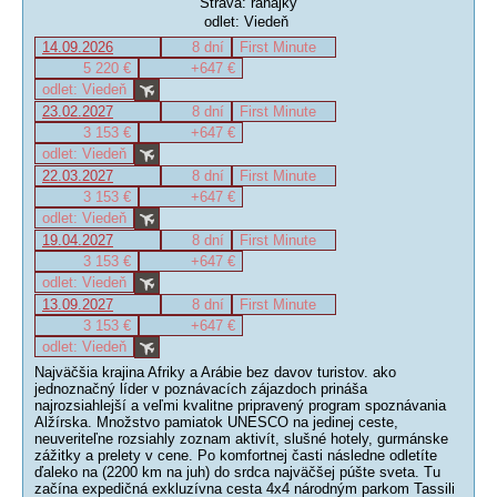
Strava: raňajky
odlet: Viedeň
14.09.2026
8 dní
First Minute
5 220 €
+647 €
odlet: Viedeň
23.02.2027
8 dní
First Minute
3 153 €
+647 €
odlet: Viedeň
22.03.2027
8 dní
First Minute
3 153 €
+647 €
odlet: Viedeň
19.04.2027
8 dní
First Minute
3 153 €
+647 €
odlet: Viedeň
13.09.2027
8 dní
First Minute
3 153 €
+647 €
odlet: Viedeň
Najväčšia krajina Afriky a Arábie bez davov turistov. ako
jednoznačný líder v poznávacích zájazdoch prináša
najrozsiahlejší a veľmi kvalitne pripravený program spoznávania
Alžírska. Množstvo pamiatok UNESCO na jedinej ceste,
neuveriteľne rozsiahly zoznam aktivít, slušné hotely, gurmánske
zážitky a prelety v cene. Po komfortnej časti následne odletíte
ďaleko na (2200 km na juh) do srdca najväčšej púšte sveta. Tu
začína expedičná exkluzívna cesta 4x4 národným parkom Tassili