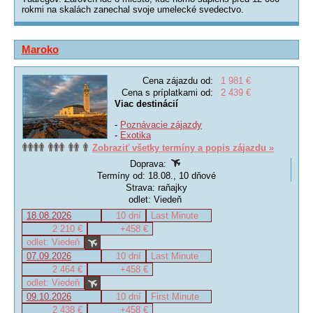
rokmi na skalách zanechal svoje umelecké svedectvo.
Maroko
Cena zájazdu od:
1 981 €
Cena s príplatkami od:
2 439 €
Viac destinácií
-
Poznávacie zájazdy
-
Exotika
Zobraziť všetky termíny a popis zájazdu »
Doprava:
Termíny od: 18.08., 10 dňové
Strava: raňajky
odlet: Viedeň
18.08.2026
10 dní
Last Minute
2 210 €
+458 €
odlet: Viedeň
07.09.2026
10 dní
Last Minute
2 464 €
+458 €
odlet: Viedeň
09.10.2026
10 dní
First Minute
2 438 €
+458 €