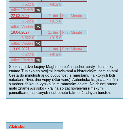
3 522 €
+915 €
odlet: Viedeň
22.03.2027
11 dní
First Minute
3 522 €
+915 €
odlet: Viedeň
19.04.2027
11 dní
First Minute
3 522 €
+915 €
odlet: Viedeň
13.09.2027
11 dní
First Minute
3 522 €
+915 €
odlet: Viedeň
Spoznajte dve krajiny Maghrebu počas jednej cesty. Turisticky
známe Tunisko so svojimi letoviskami a historickými pamiatkami.
Cesta do minulosti aj do budúcnosti s miestami, na ktorých boli
natáčané Hviezdne vojny (Star wars). Autentická krajina a kultúra
s vodnou fajkou a vynikajúcim mätovým čajom. Na druhej strane
málo známe Alžírsko - krajina so zachovanými rímskymi
pamiatkami, na ktorých nestretnete takmer žiadnych turistov.
Alžírsko