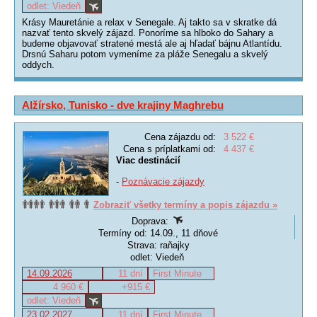
odlet: Viedeň
Krásy Mauretánie a relax v Senegale. Aj takto sa v skratke dá
nazvať tento skvelý zájazd. Ponoríme sa hlboko do Sahary a
budeme objavovať stratené mestá ale aj hľadať bájnu Atlantídu.
Drsnú Saharu potom vymeníme za pláže Senegalu a skvelý
oddych.
Alžírsko, Tunisko - dve krajiny Maghrebu
Cena zájazdu od:
3 522 €
Cena s príplatkami od:
4 437 €
Viac destinácií
-
Poznávacie zájazdy
Zobraziť všetky termíny a popis zájazdu »
Doprava:
Termíny od: 14.09., 11 dňové
Strava: raňajky
odlet: Viedeň
14.09.2026
11 dní
First Minute
4 960 €
+915 €
odlet: Viedeň
23.02.2027
11 dní
First Minute