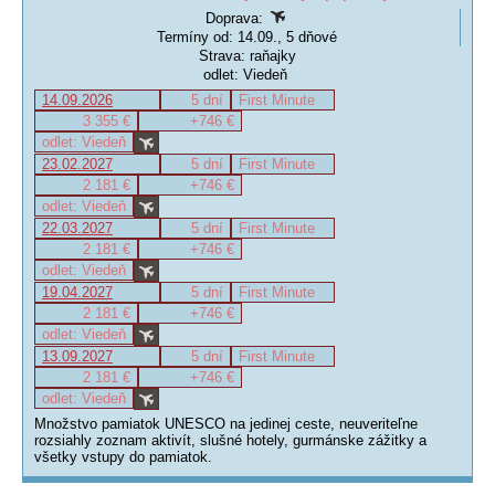
Doprava:
Termíny od: 14.09., 5 dňové
Strava: raňajky
odlet: Viedeň
14.09.2026
5 dní
First Minute
3 355 €
+746 €
odlet: Viedeň
23.02.2027
5 dní
First Minute
2 181 €
+746 €
odlet: Viedeň
22.03.2027
5 dní
First Minute
2 181 €
+746 €
odlet: Viedeň
19.04.2027
5 dní
First Minute
2 181 €
+746 €
odlet: Viedeň
13.09.2027
5 dní
First Minute
2 181 €
+746 €
odlet: Viedeň
Množstvo pamiatok UNESCO na jedinej ceste, neuveriteľne
rozsiahly zoznam aktivít, slušné hotely, gurmánske zážitky a
všetky vstupy do pamiatok.