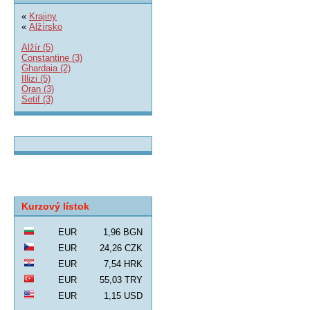
«
Krajiny
«
Alžírsko
Alžír (5)
Constantine (3)
Ghardaia (2)
Illizi (5)
Oran (3)
Setif (3)
Kurzový lístok
EUR
1,96 BGN
EUR
24,26 CZK
EUR
7,54 HRK
EUR
55,03 TRY
EUR
1,15 USD