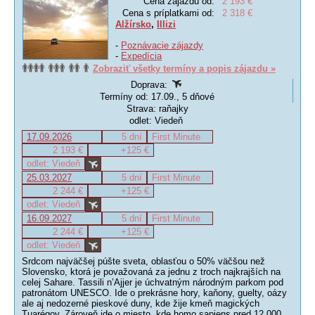
Cena zájazdu od:
2 193 €
Cena s príplatkami od:
2 318 €
Alžírsko
,
Illizi
-
Poznávacie zájazdy
-
Expedícia
Zobraziť všetky termíny a popis zájazdu »
Doprava:
Termíny od: 17.09., 5 dňové
Strava: raňajky
odlet: Viedeň
17.09.2026
5 dní
First Minute
2 193 €
+125 €
odlet: Viedeň
25.03.2027
5 dní
First Minute
2 244 €
+125 €
odlet: Viedeň
16.09.2027
5 dní
First Minute
2 244 €
+125 €
odlet: Viedeň
Srdcom najväčšej púšte sveta, oblasťou o 50% väčšou než
Slovensko, ktorá je považovaná za jednu z troch najkrajších na
celej Sahare. Tassili n’Ajjer je úchvatným národným parkom pod
patronátom UNESCO. Ide o prekrásne hory, kaňony, guelty, oázy
ale aj nedozerné pieskové duny, kde žije kmeň magických
Tuarégov. Zároveň ide o miesto, kde homo sapiens pred 12 000