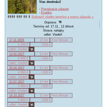
Viac destinácií
-
Poznávacie zájazdy
-
Exotika
Zobraziť všetky termíny a popis zájazdu »
Doprava:
Termíny od: 17.11., 12 dňové
Strava: raňajky
odlet: Viedeň
17.11.2026
12 dní
First Minute
4 206 €
+526 €
odlet: Viedeň
13.02.2027
12 dní
First Minute
4 950 €
+526 €
odlet: Viedeň
29.04.2027
12 dní
First Minute
4 960 €
+526 €
odlet: Viedeň
22.07.2027
12 dní
First Minute
4 960 €
+526 €
odlet: Viedeň
14.10.2027
12 dní
First Minute
4 960 €
+526 €
odlet: Viedeň