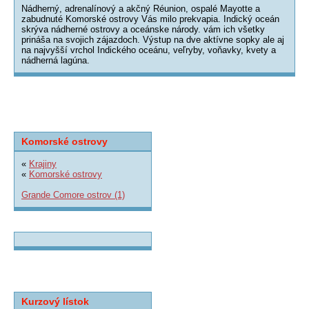
Nádherný, adrenalínový a akčný Réunion, ospalé Mayotte a
zabudnuté Komorské ostrovy Vás milo prekvapia. Indický oceán
skrýva nádherné ostrovy a oceánske národy. vám ich všetky
prináša na svojich zájazdoch. Výstup na dve aktívne sopky ale aj
na najvyšší vrchol Indického oceánu, veľryby, voňavky, kvety a
nádherná lagúna.
Komorské ostrovy
«
Krajiny
«
Komorské ostrovy
Grande Comore ostrov (1)
Kurzový lístok