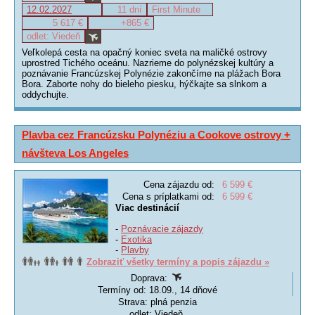
12.02.2027
11 dní
First Minute
5 617 €
+865 €
odlet: Viedeň
Veľkolepá cesta na opačný koniec sveta na maličké ostrovy
uprostred Tichého oceánu. Nazrieme do polynézskej kultúry a
poznávanie Francúzskej Polynézie zakončíme na plážach Bora
Bora. Zaborte nohy do bieleho piesku, hýčkajte sa slnkom a
oddychujte.
Plavba cez Francúzsku Polynéziu a Cookove ostrovy +
návšteva Los Angeles
Cena zájazdu od:
6 599 €
Cena s príplatkami od:
6 599 €
Viac destinácií
-
Poznávacie zájazdy
-
Exotika
-
Plavby
Zobraziť všetky termíny a popis zájazdu »
Doprava:
Termíny od: 18.09., 14 dňové
Strava: plná penzia
odlet: Viedeň