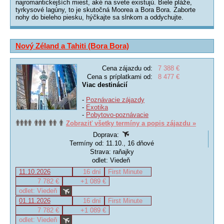
najromantickejších miest, aké na svete existujú. Biele pláže,
tyrkysové lagúny, to je skutočná Moorea a Bora Bora. Zaborte
nohy do bieleho piesku, hýčkajte sa slnkom a oddychujte.
Nový Zéland a Tahiti (Bora Bora)
Cena zájazdu od:
7 388 €
Cena s príplatkami od:
8 477 €
Viac destinácií
-
Poznávacie zájazdy
-
Exotika
-
Pobytovo-poznávacie
Zobraziť všetky termíny a popis zájazdu »
Doprava:
Termíny od: 11.10., 16 dňové
Strava: raňajky
odlet: Viedeň
11.10.2026
16 dní
First Minute
7 782 €
+1 089 €
odlet: Viedeň
01.11.2026
16 dní
First Minute
7 782 €
+1 089 €
odlet: Viedeň