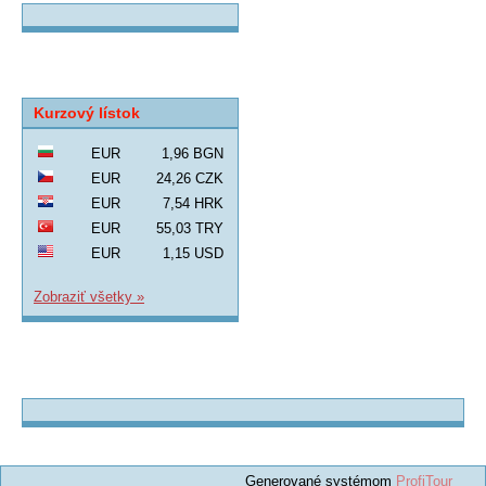
Kurzový lístok
EUR
1,96 BGN
EUR
24,26 CZK
EUR
7,54 HRK
EUR
55,03 TRY
EUR
1,15 USD
Zobraziť všetky »
Generované systémom
ProfiTour