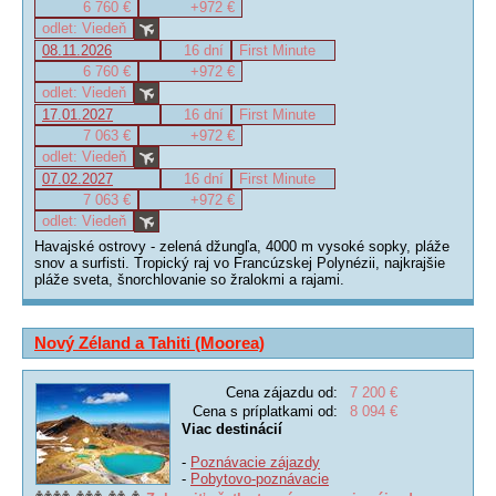
6 760 €
+972 €
odlet: Viedeň
08.11.2026
16 dní
First Minute
6 760 €
+972 €
odlet: Viedeň
17.01.2027
16 dní
First Minute
7 063 €
+972 €
odlet: Viedeň
07.02.2027
16 dní
First Minute
7 063 €
+972 €
odlet: Viedeň
Havajské ostrovy - zelená džungľa, 4000 m vysoké sopky, pláže
snov a surfisti. Tropický raj vo Francúzskej Polynézii, najkrajšie
pláže sveta, šnorchlovanie so žralokmi a rajami.
Nový Zéland a Tahiti (Moorea)
Cena zájazdu od:
7 200 €
Cena s príplatkami od:
8 094 €
Viac destinácií
-
Poznávacie zájazdy
-
Pobytovo-poznávacie