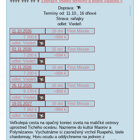
Zobraziť všetky termíny a popis zájazdu »
Doprava:
Termíny od: 11.10., 16 dňové
Strava: raňajky
odlet: Viedeň
11.10.2026
16 dní
First Minute
7 200 €
+894 €
odlet: Viedeň
01.11.2026
16 dní
First Minute
7 200 €
+894 €
odlet: Viedeň
22.11.2026
16 dní
First Minute
7 200 €
+894 €
odlet: Viedeň
26.12.2026
16 dní
First Minute
9 170 €
+894 €
odlet: Viedeň
19.01.2027
16 dní
First Minute
7 362 €
+894 €
odlet: Viedeň
Veľkolepá cesta na opačný koniec sveta na maličké ostrovy
uprostred Tichého oceánu. Nazrieme do kultúr Maorov a
Polynézanov. Vychutnáme si zasnežený vrchol Ruapehú, biele
chardonnay, Horu osudu a oddýchneme na jednom z