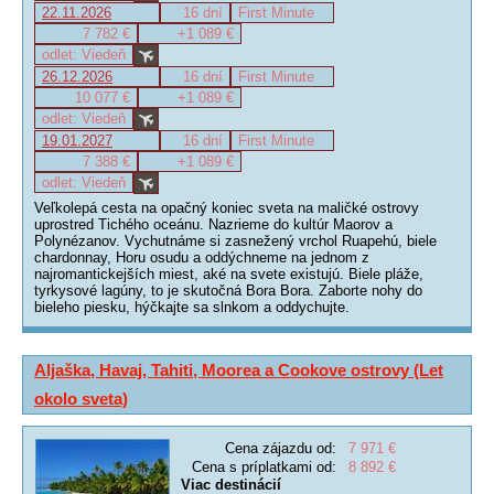
22.11.2026
16 dní
First Minute
7 782 €
+1 089 €
odlet: Viedeň
26.12.2026
16 dní
First Minute
10 077 €
+1 089 €
odlet: Viedeň
19.01.2027
16 dní
First Minute
7 388 €
+1 089 €
odlet: Viedeň
Veľkolepá cesta na opačný koniec sveta na maličké ostrovy
uprostred Tichého oceánu. Nazrieme do kultúr Maorov a
Polynézanov. Vychutnáme si zasnežený vrchol Ruapehú, biele
chardonnay, Horu osudu a oddýchneme na jednom z
najromantickejších miest, aké na svete existujú. Biele pláže,
tyrkysové lagúny, to je skutočná Bora Bora. Zaborte nohy do
bieleho piesku, hýčkajte sa slnkom a oddychujte.
Aljaška, Havaj, Tahiti, Moorea a Cookove ostrovy (Let
okolo sveta)
Cena zájazdu od:
7 971 €
Cena s príplatkami od:
8 892 €
Viac destinácií