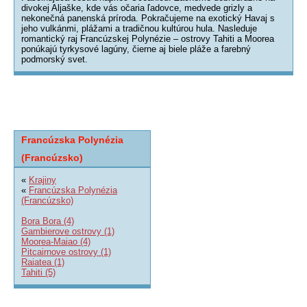
divokej Aljaške, kde vás očaria ľadovce, medvede grizly a
nekonečná panenská príroda. Pokračujeme na exotický Havaj s
jeho vulkánmi, plážami a tradičnou kultúrou hula. Nasleduje
romantický raj Francúzskej Polynézie – ostrovy Tahiti a Moorea
ponúkajú tyrkysové lagúny, čierne aj biele pláže a farebný
podmorský svet.
Francúzska Polynézia
(Francúzsko)
«
Krajiny
«
Francúzska Polynézia
(Francúzsko)
Bora Bora (4)
Gambierove ostrovy (1)
Moorea-Maiao (4)
Pitcairnove ostrovy (1)
Raiatea (1)
Tahiti (5)