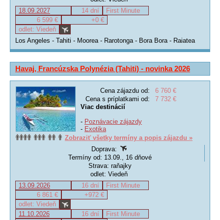
18.09.2027
14 dní
First Minute
6 599 €
+0 €
odlet: Viedeň
Los Angeles - Tahiti - Moorea - Rarotonga - Bora Bora - Raiatea
Havaj, Francúzska Polynézia (Tahiti) - novinka 2026
Cena zájazdu od:
6 760 €
Cena s príplatkami od:
7 732 €
Viac destinácií
-
Poznávacie zájazdy
-
Exotika
Zobraziť všetky termíny a popis zájazdu »
Doprava:
Termíny od: 13.09., 16 dňové
Strava: raňajky
odlet: Viedeň
13.09.2026
16 dní
First Minute
6 861 €
+972 €
odlet: Viedeň
11.10.2026
16 dní
First Minute