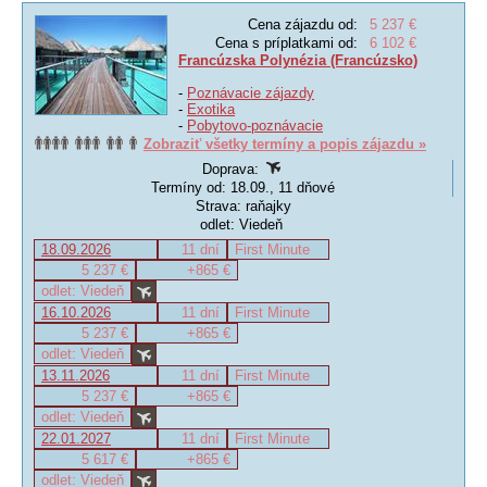
Cena zájazdu od:
5 237 €
Cena s príplatkami od:
6 102 €
Francúzska Polynézia (Francúzsko)
-
Poznávacie zájazdy
-
Exotika
-
Pobytovo-poznávacie
Zobraziť všetky termíny a popis zájazdu »
Doprava:
Termíny od: 18.09., 11 dňové
Strava: raňajky
odlet: Viedeň
18.09.2026
11 dní
First Minute
5 237 €
+865 €
odlet: Viedeň
16.10.2026
11 dní
First Minute
5 237 €
+865 €
odlet: Viedeň
13.11.2026
11 dní
First Minute
5 237 €
+865 €
odlet: Viedeň
22.01.2027
11 dní
First Minute
5 617 €
+865 €
odlet: Viedeň