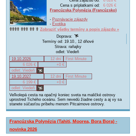
Cena zájazdu od:
6 026 €
Cena s príplatkami od:
6 026 €
Francúzska Polynézia (Francúzsko)
-
Poznávacie zájazdy
-
Exotika
Zobraziť všetky termíny a popis zájazdu »
Doprava:
Termíny od: 19.10., 12 dňové
Strava: raňajky
odlet: Viedeň
19.10.2026
12 dní
First Minute
6 026 €
+0 €
odlet: Viedeň
19.10.2027
12 dní
First Minute
6 199 €
+0 €
odlet: Viedeň
Veľkolepá cesta na opačný koniec sveta na maličké ostrovy
uprostred Tichého oceánu. Sem nevedú žiadne cesty a aj vy sa
stanete súčasťou príbehu menom Pitcairnove ostrovy.
Francúzska Polynézia (Tahiti, Moorea, Bora Bora) -
novinka 2026