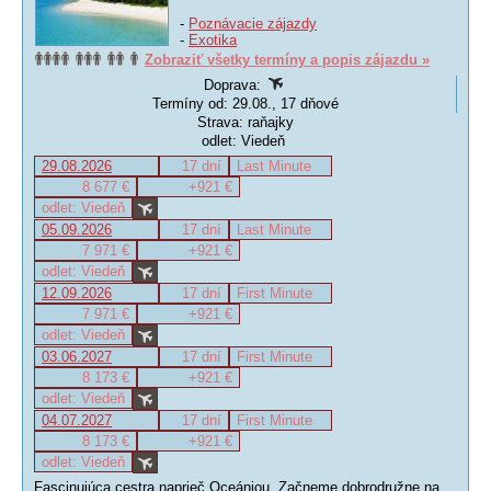
-
Poznávacie zájazdy
-
Exotika
Zobraziť všetky termíny a popis zájazdu »
Doprava:
Termíny od: 29.08., 17 dňové
Strava: raňajky
odlet: Viedeň
29.08.2026
17 dní
Last Minute
8 677 €
+921 €
odlet: Viedeň
05.09.2026
17 dní
Last Minute
7 971 €
+921 €
odlet: Viedeň
12.09.2026
17 dní
First Minute
7 971 €
+921 €
odlet: Viedeň
03.06.2027
17 dní
First Minute
8 173 €
+921 €
odlet: Viedeň
04.07.2027
17 dní
First Minute
8 173 €
+921 €
odlet: Viedeň
Fascinujúca cestra naprieč Oceániou. Začneme dobrodružne na