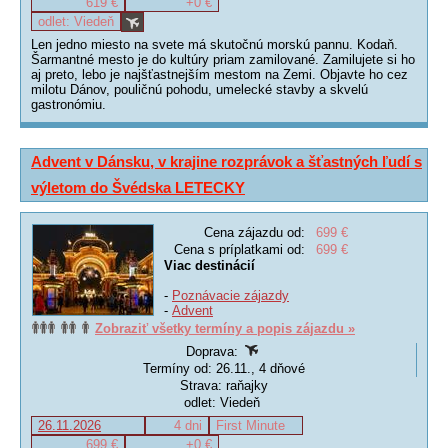
619 €
+0 €
odlet: Viedeň
Len jedno miesto na svete má skutočnú morskú pannu. Kodaň.
Šarmantné mesto je do kultúry priam zamilované. Zamilujete si ho
aj preto, lebo je najšťastnejším mestom na Zemi. Objavte ho cez
milotu Dánov, pouličnú pohodu, umelecké stavby a skvelú
gastronómiu.
Advent v Dánsku, v krajine rozprávok a šťastných ľudí s
výletom do Švédska LETECKY
Cena zájazdu od:
699 €
Cena s príplatkami od:
699 €
Viac destinácií
-
Poznávacie zájazdy
-
Advent
Zobraziť všetky termíny a popis zájazdu »
Doprava:
Termíny od: 26.11., 4 dňové
Strava: raňajky
odlet: Viedeň
26.11.2026
4 dni
First Minute
699 €
+0 €