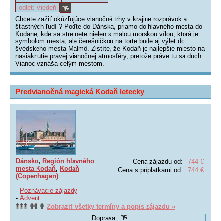
odlet: Viedeň
Chcete zažiť okúzľujúce vianočné trhy v krajine rozprávok a
šťastných ľudí ? Poďte do Dánska, priamo do hlavného mesta do
Kodane, kde sa stretnete nielen s malou morskou vílou, ktorá je
symbolom mesta, ale čerešničkou na torte bude aj výlet do
švédskeho mesta Malmö. Zistíte, že Kodaň je najlepšie miesto na
nasiaknutie pravej vianočnej atmosféry, pretože práve tu sa duch
Vianoc vznáša celým mestom.
Predvianočná magická Kodaň letecky
Dánsko
,
Región hlavného
Cena zájazdu od:
744 €
mesta Kodaň
,
Kodaň
Cena s príplatkami od:
744 €
(Copenhagen)
-
Poznávacie zájazdy
-
Advent
Zobraziť všetky termíny a popis zájazdu »
Doprava: