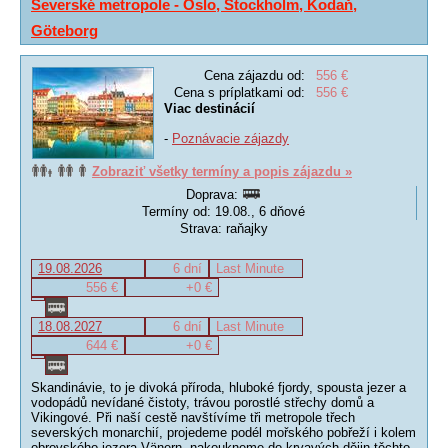
Severské metropole - Oslo, Stockholm, Kodaň,
Göteborg
Cena zájazdu od:
556 €
Cena s príplatkami od:
556 €
Viac destinácií
-
Poznávacie zájazdy
Zobraziť všetky termíny a popis zájazdu »
Doprava:
Termíny od: 19.08., 6 dňové
Strava: raňajky
19.08.2026
6 dní
Last Minute
556 €
+0 €
18.08.2027
6 dní
Last Minute
644 €
+0 €
Skandinávie, to je divoká příroda, hluboké fjordy, spousta jezer a
vodopádů nevídané čistoty, trávou porostlé střechy domů a
Vikingové. Při naší cestě navštívíme tři metropole třech
severských monarchií, projedeme podél mořského pobřeží i kolem
obrovského jezera Vänern, nakoukneme do krvavých dějin těchto