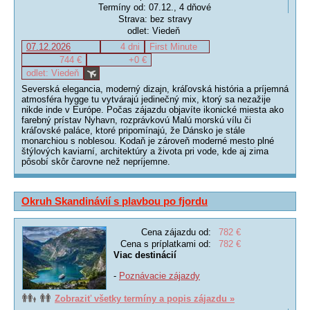
Termíny od: 07.12., 4 dňové
Strava: bez stravy
odlet: Viedeň
07.12.2026
4 dni
First Minute
744 €
+0 €
odlet: Viedeň
Severská elegancia, moderný dizajn, kráľovská história a príjemná
atmosféra hygge tu vytvárajú jedinečný mix, ktorý sa nezažije
nikde inde v Európe. Počas zájazdu objavíte ikonické miesta ako
farebný prístav Nyhavn, rozprávkovú Malú morskú vílu či
kráľovské paláce, ktoré pripomínajú, že Dánsko je stále
monarchiou s noblesou. Kodaň je zároveň moderné mesto plné
štýlových kaviarní, architektúry a života pri vode, kde aj zima
pôsobí skôr čarovne než nepríjemne.
Okruh Skandinávií s plavbou po fjordu
Cena zájazdu od:
782 €
Cena s príplatkami od:
782 €
Viac destinácií
-
Poznávacie zájazdy
Zobraziť všetky termíny a popis zájazdu »