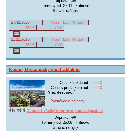
Doprava:
Termíny od: 27.11., 4 dňové
Strava: raňajky
27.11.2026
4 dni
Last Minute
282 €
+0 €
11.12.2026
4 dni
Last Minute
282 €
+0 €
Kodaň, Öresundský most a Malmö
Cena zájazdu od:
306 €
Cena s príplatkami od:
306 €
Viac destinácií
-
Poznávacie zájazdy
Zobraziť všetky termíny a popis zájazdu »
Doprava:
Termíny od: 25.09., 4 dňové
Strava: raňajky