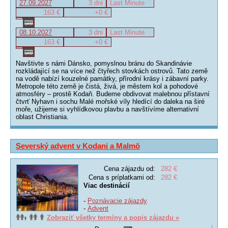
27.09.2027
3 dni
Last Minute
163 €
+0 €
08.10.2027
3 dni
Last Minute
163 €
+0 €
Navštivte s námi Dánsko, pomyslnou bránu do Skandinávie
rozkládající se na více než čtyřech stovkách ostrovů. Tato země
na vodě nabízí kouzelné památky, přírodní krásy i zábavní parky.
Metropole této země je čistá, živá, je městem kol a pohodové
atmosféry – prostě Kodaň. Budeme obdivovat malebnou přístavní
čtvrť Nyhavn i sochu Malé mořské víly hledící do daleka na širé
moře, užijeme si vyhlídkovou plavbu a navštívíme alternativní
oblast Christiania.
Severský advent v Kodani a Malmö
Cena zájazdu od:
282 €
Cena s príplatkami od:
282 €
Viac destinácií
-
Poznávacie zájazdy
-
Advent
Zobraziť všetky termíny a popis zájazdu »