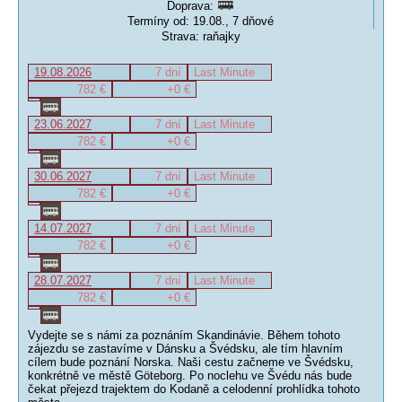
Doprava:
Termíny od: 19.08., 7 dňové
Strava: raňajky
19.08.2026
7 dní
Last Minute
782 €
+0 €
23.06.2027
7 dní
Last Minute
782 €
+0 €
30.06.2027
7 dní
Last Minute
782 €
+0 €
14.07.2027
7 dní
Last Minute
782 €
+0 €
28.07.2027
7 dní
Last Minute
782 €
+0 €
Vydejte se s námi za poznáním Skandinávie. Během tohoto
zájezdu se zastavíme v Dánsku a Švédsku, ale tím hlavním
cílem bude poznání Norska. Naši cestu začneme ve Švédsku,
konkrétně ve městě Göteborg. Po noclehu ve Švédu nás bude
čekat přejezd trajektem do Kodaně a celodenní prohlídka tohoto