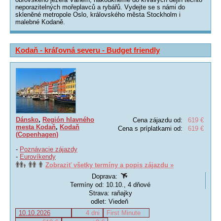
neporazitelných mořeplavců a rybářů. Vydejte se s námi do
skleněné metropole Oslo, královského města Stockholm i
malebné Kodaně.
Kodaň - kráľovná severu - Budget friendly
Dánsko
,
Región hlavného
Cena zájazdu od:
619 €
mesta Kodaň
,
Kodaň
Cena s príplatkami od:
619 €
(Copenhagen)
-
Poznávacie zájazdy
-
Eurovíkendy
Zobraziť všetky termíny a popis zájazdu »
Doprava:
Termíny od: 10.10., 4 dňové
Strava: raňajky
odlet: Viedeň
10.10.2026
4 dni
First Minute