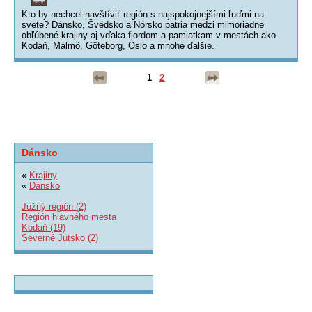
Kto by nechcel navštíviť región s najspokojnejšími ľuďmi na
svete? Dánsko, Švédsko a Nórsko patria medzi mimoriadne
obľúbené krajiny aj vďaka fjordom a pamiatkam v mestách ako
Kodaň, Malmö, Göteborg, Oslo a mnohé ďalšie.
1
2
Dánsko
«
Krajiny
«
Dánsko
Južný región (2)
Región hlavného mesta
Kodaň (19)
Severné Jutsko (2)