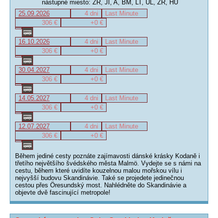
nástupné miesto: ZR, JI, A, BM, LT, UL, ZR, HU
25.09.2026
4 dni
Last Minute
306 €
+0 €
16.10.2026
4 dni
Last Minute
306 €
+0 €
30.04.2027
4 dni
Last Minute
306 €
+0 €
14.05.2027
4 dni
Last Minute
306 €
+0 €
12.07.2027
4 dni
Last Minute
306 €
+0 €
Během jediné cesty poznáte zajímavosti dánské krásky Kodaně i
třetího největšího švédského města Malmö. Vydejte se s námi na
cestu, během které uvidíte kouzelnou malou mořskou vílu i
nejvyšší budovu Skandinávie. Také se projedete jedinečnou
cestou přes Öresundský most. Nahlédněte do Skandinávie a
objevte dvě fascinující metropole!