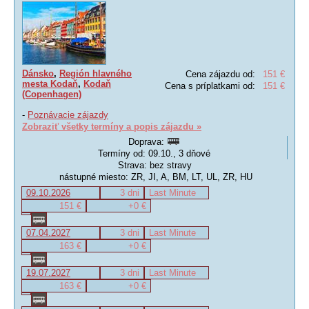
Dánsko
,
Región hlavného
Cena zájazdu od:
151 €
mesta Kodaň
,
Kodaň
Cena s príplatkami od:
151 €
(Copenhagen)
-
Poznávacie zájazdy
Zobraziť všetky termíny a popis zájazdu »
Doprava:
Termíny od: 09.10., 3 dňové
Strava: bez stravy
nástupné miesto: ZR, JI, A, BM, LT, UL, ZR, HU
09.10.2026
3 dni
Last Minute
151 €
+0 €
07.04.2027
3 dni
Last Minute
163 €
+0 €
19.07.2027
3 dni
Last Minute
163 €
+0 €