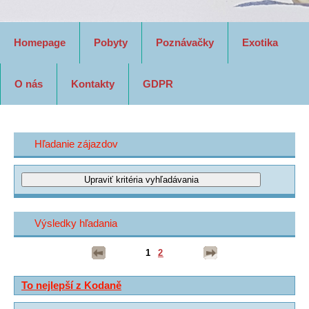
Homepage
Pobyty
Poznávačky
Exotika
O nás
Kontakty
GDPR
Hľadanie zájazdov
Výsledky hľadania
1
2
To nejlepší z Kodaně