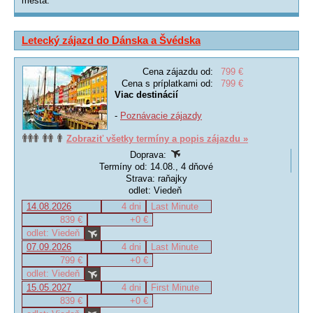
města.
Letecký zájazd do Dánska a Švédska
Cena zájazdu od:
799 €
Cena s príplatkami od:
799 €
Viac destinácií
-
Poznávacie zájazdy
Zobraziť všetky termíny a popis zájazdu »
Doprava:
Termíny od: 14.08., 4 dňové
Strava: raňajky
odlet: Viedeň
14.08.2026
4 dni
Last Minute
839 €
+0 €
odlet: Viedeň
07.09.2026
4 dni
Last Minute
799 €
+0 €
odlet: Viedeň
15.05.2027
4 dni
First Minute
839 €
+0 €