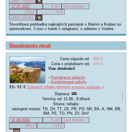
odlet: Viedeň
17.07.2027
4 dni
First Minute
839 €
+0 €
odlet: Viedeň
Štvordňová prehliadka najkrajších pamiatok v Malmö a Kodani so
sprievodcom, 3 noci v hoteli s raňajkami, s odletom z Viedne.
Škandinávsky okruh
Cena zájazdu od:
860 €
Cena s príplatkami od:
873 €
Viac destinácií
-
Poznávacie zájazdy
-
Kombinované pobyty
Zobraziť všetky termíny a popis zájazdu »
Doprava:
Termíny od: 11.08., 8 dňové
Strava: raňajky
nástupné miesto: TN, ZH, TT, ZA, PB, PD, NR, BA, A, NM, BB,
BM, PE, TO, PN, ZV, DnV
11.08.2026
8 dní
Last Minute
860 €
+13 €