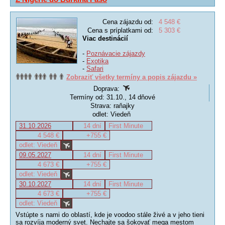
Cena zájazdu od:
4 548 €
Cena s príplatkami od:
5 303 €
Viac destinácií
-
Poznávacie zájazdy
-
Exotika
-
Safari
Zobraziť všetky termíny a popis zájazdu »
Doprava:
Termíny od: 31.10., 14 dňové
Strava: raňajky
odlet: Viedeň
31.10.2026
14 dní
First Minute
4 548 €
+755 €
odlet: Viedeň
09.05.2027
14 dní
First Minute
4 673 €
+755 €
odlet: Viedeň
30.10.2027
14 dní
First Minute
4 673 €
+755 €
odlet: Viedeň
Vstúpte s nami do oblastí, kde je voodoo stále živé a v jeho tieni
sa rozvíja moderný svet. Nechajte sa šokovať mega mestom