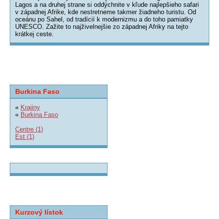
Lagos a na druhej strane si oddýchnite v kľude najlepšieho safari
v západnej Afrike, kde nestretneme takmer žiadneho turistu. Od
oceánu po Sahel, od tradícií k modernizmu a do toho pamiatky
UNESCO. Zažite to najživelnejšie zo západnej Afriky na tejto
krátkej ceste.
Burkina Faso
«
Krajiny
«
Burkina Faso
Centre (1)
Est (1)
Kurzový lístok