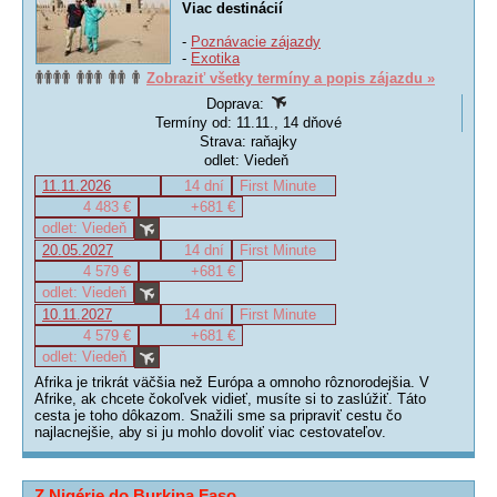
Viac destinácií
-
Poznávacie zájazdy
-
Exotika
Zobraziť všetky termíny a popis zájazdu »
Doprava:
Termíny od: 11.11., 14 dňové
Strava: raňajky
odlet: Viedeň
11.11.2026
14 dní
First Minute
4 483 €
+681 €
odlet: Viedeň
20.05.2027
14 dní
First Minute
4 579 €
+681 €
odlet: Viedeň
10.11.2027
14 dní
First Minute
4 579 €
+681 €
odlet: Viedeň
Afrika je trikrát väčšia než Európa a omnoho rôznorodejšia. V
Afrike, ak chcete čokoľvek vidieť, musíte si to zaslúžiť. Táto
cesta je toho dôkazom. Snažili sme sa pripraviť cestu čo
najlacnejšie, aby si ju mohlo dovoliť viac cestovateľov.
Z Nigérie do Burkina Faso