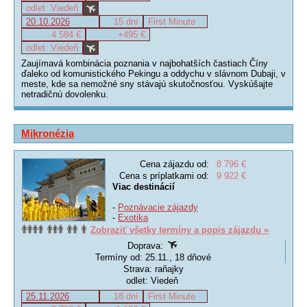
odlet: Viedeň
20.10.2026
15 dní
First Minute
4 584 €
+495 €
odlet: Viedeň
Zaujímavá kombinácia poznania v najbohatších častiach Číny
ďaleko od komunistického Pekingu a oddychu v slávnom Dubaji, v
meste, kde sa nemožné sny stávajú skutočnosťou. Vyskúšajte
netradičnú dovolenku.
Mikronézia
Cena zájazdu od:
8 796 €
Cena s príplatkami od:
9 922 €
Viac destinácií
-
Poznávacie zájazdy
-
Exotika
Zobraziť všetky termíny a popis zájazdu »
Doprava:
Termíny od: 25.11., 18 dňové
Strava: raňajky
odlet: Viedeň
25.11.2026
18 dní
First Minute