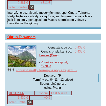
2 881 €
+511 €
odlet: Viedeň
Intenzívne poznávanie moderných metropol Číny a Taiwanu.
Nadýchajte sa slobody v inej Číne, na Taiwane, zahrajte black
jack či ruletu v portugalskom Macau a straťte sa v dave v
kolosálnom Hongkongu.
Okruh Taiwanom
Cena zájazdu od:
3 439 €
Cena s príplatkami od:
3 439 €
Taiwan (Čína)
-
Poznávacie zájazdy
-
Exotika
Zobraziť všetky termíny a popis zájazdu »
Doprava:
Termíny od: 04.11., 12 dňové
Strava: plná penzia
odlet: Praha
04.11.2026
12 dní
Last Minute
3 439 €
+0 €
odlet: Praha