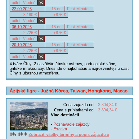
odlet: Viedeň
22.09.2026
15 dní
First Minute
3 160 €
+876 €
odlet: Viedeň
06.10.2026
15 dní
First Minute
2 726 €
+876 €
odlet: Viedeň
20.10.2026
15 dní
First Minute
2 726 €
+876 €
odlet: Viedeň
4 tváre Číny, 2 najväčšie čínske ostrovy, portugalské vône,
britské mrakodrapy. Dnes ide o najbohatšiu a najrozvinutejšiu časť
Číny s úžasnou atmosférou.
Ázijské tigre - Južná Kórea, Tajwan, Hongkong, Macao
Cena zájazdu od:
3 804,34 €
Cena s príplatkami od:
3 804,34 €
Viac destinácií
-
Poznávacie zájazdy
-
Exotika
Zobraziť všetky termíny a popis zájazdu »