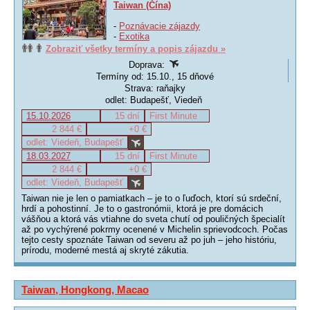
Taiwan (Čína)
-
Poznávacie zájazdy
-
Exotika
Zobraziť všetky termíny a popis zájazdu »
Doprava:
Termíny od: 15.10., 15 dňové
Strava: raňajky
odlet: Budapešť, Viedeň
15.10.2026
15 dní
First Minute
2 844 €
+0 €
odlet: Viedeň, Budapešť
18.03.2027
15 dní
First Minute
2 844 €
+0 €
odlet: Viedeň, Budapešť
Taiwan nie je len o pamiatkach – je to o ľuďoch, ktorí sú srdeční,
hrdí a pohostinní. Je to o gastronómii, ktorá je pre domácich
vášňou a ktorá vás vtiahne do sveta chutí od pouličných špecialít
až po vychýrené pokrmy ocenené v Michelin sprievodcoch. Počas
tejto cesty spoznáte Taiwan od severu až po juh – jeho históriu,
prírodu, moderné mestá aj skryté zákutia.
Taiwan, Hongkong, Macao