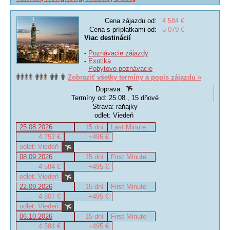
Cena zájazdu od:
4 584 €
Cena s príplatkami od:
5 079 €
Viac destinácií
-
Poznávacie zájazdy
-
Exotika
-
Pobytovo-poznávacie
Zobraziť všetky termíny a popis zájazdu »
Doprava:
Termíny od: 25.08., 15 dňové
Strava: raňajky
odlet: Viedeň
25.08.2026
15 dní
Last Minute
4 752 €
+495 €
odlet: Viedeň
08.09.2026
15 dní
First Minute
4 584 €
+495 €
odlet: Viedeň
22.09.2026
15 dní
First Minute
4 807 €
+495 €
odlet: Viedeň
06.10.2026
15 dní
First Minute
4 584 €
+495 €