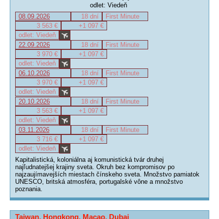
odlet: Viedeň
08.09.2026
18 dní
First Minute
3 563 €
+1 097 €
odlet: Viedeň
22.09.2026
18 dní
First Minute
3 970 €
+1 097 €
odlet: Viedeň
06.10.2026
18 dní
First Minute
3 970 €
+1 097 €
odlet: Viedeň
20.10.2026
18 dní
First Minute
3 563 €
+1 097 €
odlet: Viedeň
03.11.2026
18 dní
First Minute
3 716 €
+1 097 €
odlet: Viedeň
Kapitalistická, koloniálna aj komunistická tvár druhej
najľudnatejšej krajiny sveta. Okruh bez kompromisov po
najzaujímavejších miestach čínskeho sveta. Množstvo pamiatok
UNESCO, britská atmosféra, portugalské vône a množstvo
poznania.
Taiwan, Hongkong, Macao, Dubaj