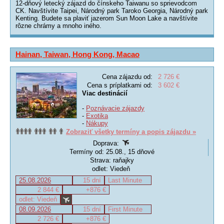
12-dňový letecký zájazd do čínskeho Taiwanu so sprievodcom
CK. Navštívite Taipei, Národný park Taroko Georgia, Národný park
Kenting. Budete sa plaviť jazerom Sun Moon Lake a navštívite
rôzne chrámy a mnoho iného.
Hainan, Taiwan, Hong Kong, Macao
Cena zájazdu od:
2 726 €
Cena s príplatkami od:
3 602 €
Viac destinácií
-
Poznávacie zájazdy
-
Exotika
-
Nákupy
Zobraziť všetky termíny a popis zájazdu »
Doprava:
Termíny od: 25.08., 15 dňové
Strava: raňajky
odlet: Viedeň
25.08.2026
15 dní
Last Minute
2 844 €
+876 €
odlet: Viedeň
08.09.2026
15 dní
First Minute
2 726 €
+876 €