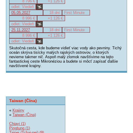
8 796 €
+1 126 €
odlet: Viedeň
05.05.2027
18 dní
First Minute
8 996 €
+1 126 €
odlet: Viedeň
25.11.2027
18 dní
First Minute
8 996 €
+1 126 €
odlet: Viedeň
Skutočná cesta, kde budeme vidieť viac vody ako pevniny. Tichý
oceán skrýva tisícky malých rajských ostrovov, o ktorých
nevieme takmer nič. Aspoň malý zlomok navštívime na tejto
fantastickej ceste Mikronéziou a budete si môcť zapísať ďalšie
navštívené krajiny.
Taiwan (Čína)
«
Krajiny
«
Taiwan (Čína)
Chiayi (1)
Pingtung (1)
Taipei (Tchaj-pej) (9)