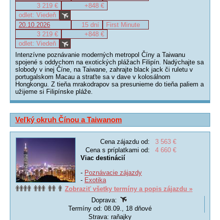
3 219 €
+848 €
odlet: Viedeň
20.10.2026
15 dní
First Minute
3 219 €
+848 €
odlet: Viedeň
Intenzívne poznávanie moderných metropol Číny a Taiwanu
spojené s oddychom na exotických plážach Filipín. Nadýchajte sa
slobody v inej Číne, na Taiwane, zahrajte black jack či ruletu v
portugalskom Macau a straťte sa v dave v kolosálnom
Hongkongu. Z tieňa mrakodrapov sa presunieme do tieňa paliem a
užijeme si Filipínske pláže.
Veľký okruh Čínou a Taiwanom
Cena zájazdu od:
3 563 €
Cena s príplatkami od:
4 660 €
Viac destinácií
-
Poznávacie zájazdy
-
Exotika
Zobraziť všetky termíny a popis zájazdu »
Doprava:
Termíny od: 08.09., 18 dňové
Strava: raňajky