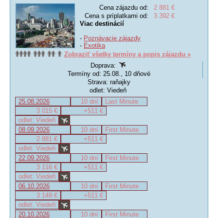
Cena zájazdu od:
2 881 €
Cena s príplatkami od:
3 392 €
Viac destinácií
-
Poznávacie zájazdy
-
Exotika
Zobraziť všetky termíny a popis zájazdu »
Doprava:
Termíny od: 25.08., 10 dňové
Strava: raňajky
odlet: Viedeň
25.08.2026
10 dní
Last Minute
3 015 €
+511 €
odlet: Viedeň
08.09.2026
10 dní
First Minute
2 881 €
+511 €
odlet: Viedeň
22.09.2026
10 dní
First Minute
3 116 €
+511 €
odlet: Viedeň
06.10.2026
10 dní
First Minute
3 149 €
+511 €
odlet: Viedeň
20.10.2026
10 dní
First Minute