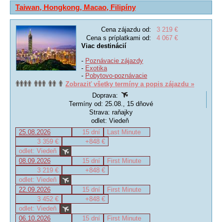
Taiwan, Hongkong, Macao, Filipíny
Cena zájazdu od:
3 219 €
Cena s príplatkami od:
4 067 €
Viac destinácií
-
Poznávacie zájazdy
-
Exotika
-
Pobytovo-poznávacie
Zobraziť všetky termíny a popis zájazdu »
Doprava:
Termíny od: 25.08., 15 dňové
Strava: raňajky
odlet: Viedeň
25.08.2026
15 dní
Last Minute
3 359 €
+848 €
odlet: Viedeň
08.09.2026
15 dní
First Minute
3 219 €
+848 €
odlet: Viedeň
22.09.2026
15 dní
First Minute
3 452 €
+848 €
odlet: Viedeň
06.10.2026
15 dní
First Minute