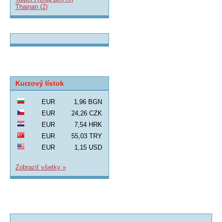
Thainan (2)
Kurzový lístok
EUR
1,96 BGN
EUR
24,26 CZK
EUR
7,54 HRK
EUR
55,03 TRY
EUR
1,15 USD
Zobraziť všetky »