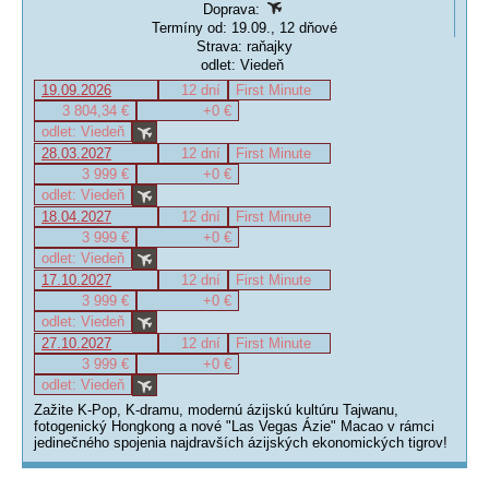
Doprava:
Termíny od: 19.09., 12 dňové
Strava: raňajky
odlet: Viedeň
19.09.2026
12 dní
First Minute
3 804,34 €
+0 €
odlet: Viedeň
28.03.2027
12 dní
First Minute
3 999 €
+0 €
odlet: Viedeň
18.04.2027
12 dní
First Minute
3 999 €
+0 €
odlet: Viedeň
17.10.2027
12 dní
First Minute
3 999 €
+0 €
odlet: Viedeň
27.10.2027
12 dní
First Minute
3 999 €
+0 €
odlet: Viedeň
Zažite K-Pop, K-dramu, modernú ázijskú kultúru Tajwanu,
fotogenický Hongkong a nové "Las Vegas Ázie" Macao v rámci
jedinečného spojenia najdravších ázijských ekonomických tigrov!