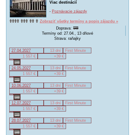
Viac destinácií
-
Poznávacie zájazdy
Zobraziť všetky termíny a popis zájazdu »
Doprava:
Termíny od: 27.04., 13 dňové
Strava: raňajky
27.04.2027
13 dní
First Minute
1 557 €
+39 €
24.05.2027
13 dní
First Minute
1 557 €
+39 €
10.06.2027
13 dní
First Minute
1 557 €
+39 €
12.07.2027
13 dní
First Minute
1 557 €
+39 €
28.07.2027
13 dní
First Minute
1 557 €
+39 €