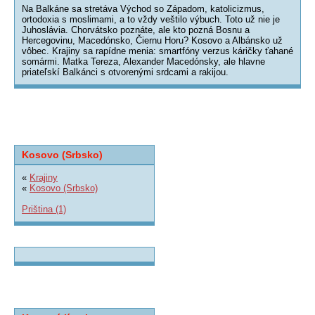
Na Balkáne sa stretáva Východ so Západom, katolicizmus,
ortodoxia s moslimami, a to vždy veštilo výbuch. Toto už nie je
Juhoslávia. Chorvátsko poznáte, ale kto pozná Bosnu a
Hercegovinu, Macedónsko, Čiernu Horu? Kosovo a Albánsko už
vôbec. Krajiny sa rapídne menia: smartfóny verzus káričky ťahané
somármi. Matka Tereza, Alexander Macedónsky, ale hlavne
priateľskí Balkánci s otvorenými srdcami a rakijou.
Kosovo (Srbsko)
«
Krajiny
«
Kosovo (Srbsko)
Priština (1)