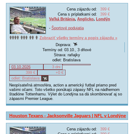
Cena zájazdu od:
399 €
Cena s príplatkami od:
399 €
Veľká Británia
,
Anglicko
,
Londýn
-
Športové podujatia
Zobraziť všetky termíny a popis zájazdu »
Doprava:
Termíny od: 03.10., 3 dňové
Strava: raňajky
odlet: Bratislava
03.10.2026
3 dni
399 €
+0 €
odlet: Bratislava
Neopísateľná atmosféra, action a americký futbal priamo pred
vašimi očami. Toto všetko ponúkajú zápasy NFL na nádhernom
štadióne Tottenhamu. Výlet do Londýna sa dá skombinovať aj so
zápasmi Premier League.
Houston Texans - Jacksonville Jaguars | NFL v Londýne
Cena zájazdu od:
399 €