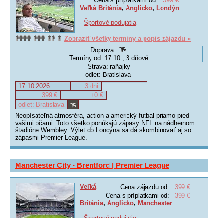
Cena s príplatkami od:
399 €
Veľká Británia
,
Anglicko
,
Londýn
-
Športové podujatia
Zobraziť všetky termíny a popis zájazdu »
Doprava:
Termíny od: 17.10., 3 dňové
Strava: raňajky
odlet: Bratislava
17.10.2026
3 dni
399 €
+0 €
odlet: Bratislava
Neopísateľná atmosféra, action a americký futbal priamo pred
vašimi očami. Toto všetko ponúkajú zápasy NFL na nádhernom
štadióne Wembley. Výlet do Londýna sa dá skombinovať aj so
zápasmi Premier League.
Manchester City - Brentford | Premier League
Veľká
Cena zájazdu od:
399 €
Cena s príplatkami od:
399 €
Británia
,
Anglicko
,
Manchester
-
Športové podujatia