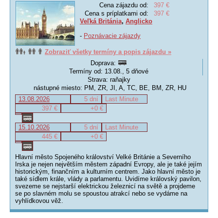
Cena zájazdu od:
397 €
Cena s príplatkami od:
397 €
Veľká Británia
,
Anglicko
-
Poznávacie zájazdy
Zobraziť všetky termíny a popis zájazdu »
Doprava:
Termíny od: 13.08., 5 dňové
Strava: raňajky
nástupné miesto: PM, ZR, JI, A, TC, BE, BM, ZR, HU
13.08.2026
5 dní
Last Minute
397 €
+0 €
15.10.2026
5 dní
Last Minute
445 €
+0 €
Hlavní město Spojeného království Velké Británie a Severního
Irska je nejen největším městem západní Evropy, ale je také jejím
historickým, finančním a kulturním centrem. Jako hlavní město je
také sídlem krále, vlády a parlamentu. Uvidíme královský pavilon,
svezeme se nejstarší elektrickou železnicí na světě a projdeme
se po slavném molu se spoustou atrakcí nebo se vydáme na
vyhlídkovou věž.