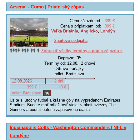
Arsenal - Como | Priateľský zápas
Cena zájazdu od:
399 €
Cena s príplatkami od:
399 €
Veľká Británia
,
Anglicko
,
Londýn
-
Športové podujatia
Zobraziť všetky termíny a popis zájazdu »
Doprava:
Termíny od: 12.08., 2 dňové
Strava: raňajky
odlet: Bratislava
12.08.2026
2 dni
399 €
+0 €
odlet: Bratislava
Užite si útočný futbal a krásne góly na vypredanom Emirates
Stadium. Budete mať príležitosť vidieť v akcii hviezdy The
Gunners a pocítiť eufóriu zápasového diania.
Indianapolis Colts - Washington Commanders | NFL v
Londýne