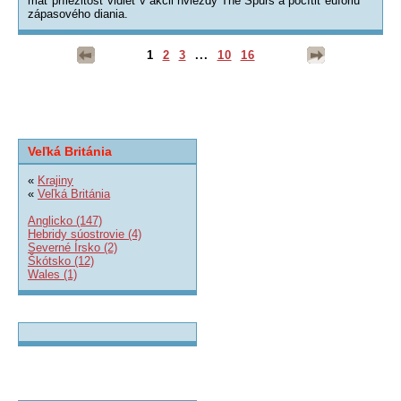
mať príležitosť vidieť v akcii hviezdy The Spurs a pocítiť eufóriu
zápasového diania.
1
2
3
...
10
16
Veľká Británia
«
Krajiny
«
Veľká Británia
Anglicko (147)
Hebridy súostrovie (4)
Severné Írsko (2)
Škótsko (12)
Wales (1)