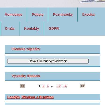
Homepage
Pobyty
Poznávačky
Exotika
O nás
Kontakty
GDPR
Hľadanie zájazdov
Výsledky hľadania
1
2
3
...
10
16
Londýn, Windsor a Brighton