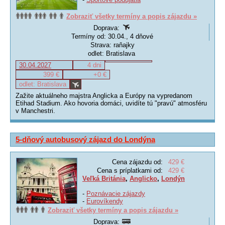
Zobraziť všetky termíny a popis zájazdu »
Doprava:
Termíny od: 30.04., 4 dňové
Strava: raňajky
odlet: Bratislava
30.04.2027
4 dni
399 €
+0 €
odlet: Bratislava
Zažite aktuálneho majstra Anglicka a Európy na vypredanom
Etihad Stadium. Ako hovoria domáci, uvidíte tú "pravú" atmosféru
v Manchestri.
5-dňový autobusový zájazd do Londýna
Cena zájazdu od:
429 €
Cena s príplatkami od:
429 €
Veľká Británia
,
Anglicko
,
Londýn
-
Poznávacie zájazdy
-
Eurovíkendy
Zobraziť všetky termíny a popis zájazdu »
Doprava: