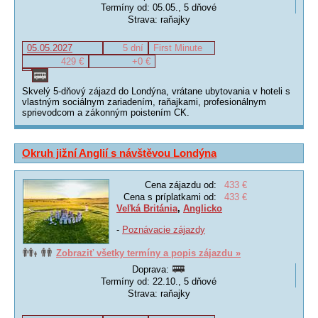
Termíny od: 05.05., 5 dňové
Strava: raňajky
05.05.2027
5 dní
First Minute
429 €
+0 €
Skvelý 5-dňový zájazd do Londýna, vrátane ubytovania v hoteli s
vlastným sociálnym zariadením, raňajkami, profesionálnym
sprievodcom a zákonným poistením CK.
Okruh jižní Anglií s návštěvou Londýna
Cena zájazdu od:
433 €
Cena s príplatkami od:
433 €
Veľká Británia
,
Anglicko
-
Poznávacie zájazdy
Zobraziť všetky termíny a popis zájazdu »
Doprava:
Termíny od: 22.10., 5 dňové
Strava: raňajky