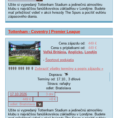
Užite si vypredaný Tottenham Stadium
a jedinečnú atmosféru
klubu s najväčšou fanúšikovskou základňou v Londýne. Budete
mať príležitosť vidieť v akcii hviezdy The Spurs a pocítiť eufóriu
zápasového diania.
Tottenham - Coventry | Premier League
Cena zájazdu od:
449 €
Cena s príplatkami od:
449 €
Veľká Británia
,
Anglicko
,
Londýn
-
Športové podujatia
Zobraziť všetky termíny a popis zájazdu »
Doprava:
Termíny od: 17.10., 3 dňové
Strava: raňajky
odlet: Bratislava
17.10.2026
3 dni
449 €
+0 €
odlet: Bratislava
Užite si vypredaný Tottenham Stadium
a jedinečnú atmosféru
klubu s najväčšou fanúšikovskou základňou v Londýne. Budete