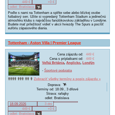
449 €
+0 €
odlet: Bratislava
Poďte s nami na Tottenham a splňte sebe alebo blízkej osobe
futbalový sen. Užite si vypredaný Tottenham Stadium a jedinečnú
atmosféru klubu s najväčšou fanúšikovskou základňou v Londýne.
Budete mať príležitosť vidieť v akcii hviezdy The Spurs a pocítiť
eufóriu zápasového diania.
Tottenham - Aston Villa | Premier League
Cena zájazdu od:
449 €
Cena s príplatkami od:
449 €
Veľká Británia
,
Anglicko
,
Londýn
-
Športové podujatia
Zobraziť všetky termíny a popis zájazdu »
Doprava:
Termíny od: 18.09., 3 dňové
Strava: raňajky
odlet: Bratislava
18.09.2026
3 dni
449 €
+0 €
odlet: Bratislava