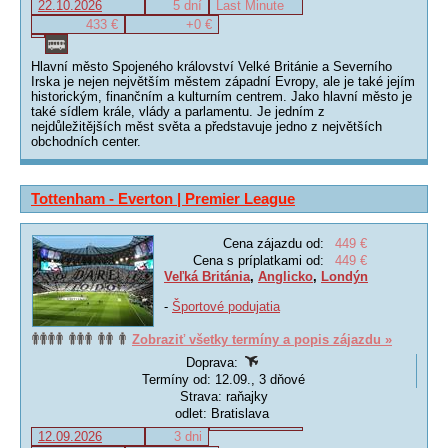
22.10.2026
5 dní
Last Minute
433 €
+0 €
Hlavní město Spojeného království Velké Británie a Severního
Irska je nejen největším městem západní Evropy, ale je také jejím
historickým, finančním a kulturním centrem. Jako hlavní město je
také sídlem krále, vlády a parlamentu. Je jedním z
nejdůležitějších měst světa a představuje jedno z největších
obchodních center.
Tottenham - Everton | Premier League
Cena zájazdu od:
449 €
Cena s príplatkami od:
449 €
Veľká Británia
,
Anglicko
,
Londýn
-
Športové podujatia
Zobraziť všetky termíny a popis zájazdu »
Doprava:
Termíny od: 12.09., 3 dňové
Strava: raňajky
odlet: Bratislava
12.09.2026
3 dni