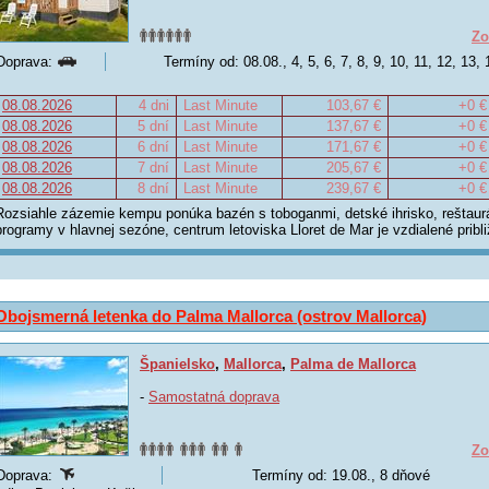
Zo
Doprava:
Termíny od: 08.08., 4, 5, 6, 7, 8, 9, 10, 11, 12, 13,
08.08.2026
4 dni
Last Minute
103,67 €
+0 €
08.08.2026
5 dní
Last Minute
137,67 €
+0 €
08.08.2026
6 dní
Last Minute
171,67 €
+0 €
08.08.2026
7 dní
Last Minute
205,67 €
+0 €
08.08.2026
8 dní
Last Minute
239,67 €
+0 €
Rozsiahle zázemie kempu ponúka bazén s toboganmi, detské ihrisko, reštaur
programy v hlavnej sezóne, centrum letoviska Lloret de Mar je vzdialené pribl
Obojsmerná letenka do Palma Mallorca (ostrov Mallorca)
Španielsko
,
Mallorca
,
Palma de Mallorca
-
Samostatná doprava
Zo
Doprava:
Termíny od: 19.08., 8 dňové