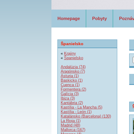
Homepage
Pobyty
Pozná
Španielsko
«
Krajiny
«
Španielsko
Andalúzia (74)
Aragónsko (7)
Asturia (1)
Baskicko (1)
Cuenca (1)
Formentera (2)
Galícia (3)
Ibiza (3)
Kantábria (2)
Kastília - La Mancha (5)
Kastília - León (1)
Katalánsko (Barcelona) (130)
La Rioja (1)
Madrid (48)
Mallorca (167)