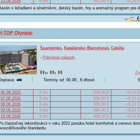
10.08.2026
8 dní
481,95 €
+9,24 €
Bazén s ležadlami a slnečníkmi, detský bazén, hry a animačný program pre deti
H-TOP Olympic
Španielsko
,
Katalánsko (Barcelona)
,
Calella
-
Pobytové zájazdy
Zo
Doprava:
Termíny od: 06.08., 8 dňové
S
06.08.2026
8 dní
506,60 €
+9,24 €
07.08.2026
8 dní
506,60 €
+9,24 €
08.08.2026
8 dní
506,60 €
+9,24 €
09.08.2026
8 dní
496,40 €
+9,24 €
10.08.2026
8 dní
486,20 €
+9,24 €
Po čiastočnej rekonštrukcii v roku 2022 ponúka hotel komfortné a cenovo dos
hviezdičkového štandardu.