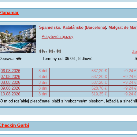
Planamar
Španielsko
,
Katalánsko (Barcelona)
,
Malgrat de Mar
-
Pobytové zájazdy
Zo
Doprava:
Termíny od: 06.08., 8 dňové
S
06.08.2026
8 dní
537,20 €
+9,24 €
07.08.2026
8 dní
537,20 €
+9,24 €
08.08.2026
8 dní
537,20 €
+9,24 €
09.08.2026
8 dní
528,70 €
+9,24 €
10.08.2026
8 dní
519,35 €
+9,24 €
50 m od rozľahlej piesočnatej pláži s hrubozrnným pieskom, ležadlá a slnečník
Checkin Garbí