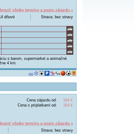
braziť všetky termíny a popis zájazdu »
 14 dňové
Strava: bez stravy
áciu s barom, supermarket a animačné
ižne 4 km.
Cena zájazdu od:
164 €
Cena s príplatkami od:
164 €
braziť všetky termíny a popis zájazdu »
Strava: bez stravy