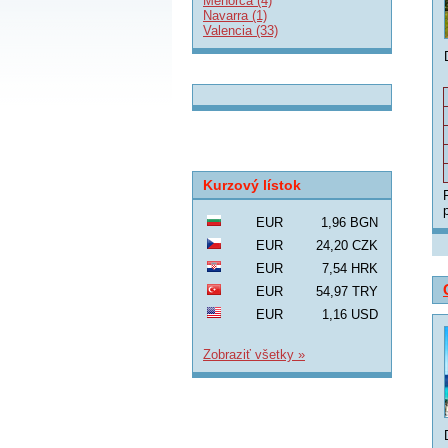
Menorca (4)
Navarra (1)
Valencia (33)
Kurzový lístok
EUR
1,96 BGN
EUR
24,20 CZK
EUR
7,54 HRK
EUR
54,97 TRY
EUR
1,16 USD
Zobraziť všetky »