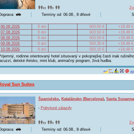
Zo
Doprava:
Termíny od: 06.08., 8 dňové
S
06.08.2026
8 dní
603,50 €
+18,48 €
07.08.2026
8 dní
603,50 €
+18,48 €
08.08.2026
8 dní
603,50 €
+18,48 €
09.08.2026
8 dní
593,30 €
+18,48 €
10.08.2026
8 dní
583,10 €
+18,48 €
Prijemný, rodinne orientovaný hotel situovaný v pokojnejšej časti inak rušnéh
jacuzzi, detské ihrisko, mini klub, animačný program, živá hudba.
Royal Sun Suites
Španielsko
,
Katalánsko (Barcelona)
,
Santa Susanna
-
Pobytové zájazdy
Zo
Doprava:
Termíny od: 06.08., 8 dňové
S