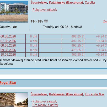
Španielsko
,
Katalánsko (Barcelona)
,
Calella
-
Pobytové zájazdy
Zo
Doprava:
Termíny od: 06.08., 8 dňové
06.08.2026
8 dní
492,15 €
+9,24 €
07.08.2026
8 dní
492,15 €
+9,24 €
08.08.2026
8 dní
492,15 €
+9,24 €
09.08.2026
8 dní
478,55 €
+9,24 €
10.08.2026
8 dní
465,80 €
+9,24 €
Blízkosť vlakovej stanice predurčuje hotel na ideálny východiskový bod ku vý
Barcelona.
Royal Star
Španielsko
,
Katalánsko (Barcelona)
,
Lloret de Mar
-
Pobytové zájazdy
-
Pre rodiny s deťmi