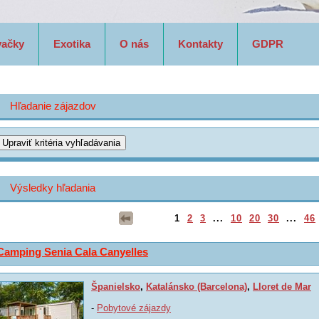
vačky
Exotika
O nás
Kontakty
GDPR
Hľadanie zájazdov
Výsledky hľadania
1
2
3
...
10
20
30
...
46
Camping Senia Cala Canyelles
Španielsko
,
Katalánsko (Barcelona)
,
Lloret de Mar
-
Pobytové zájazdy