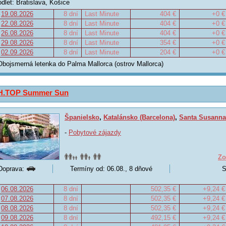
odlet: Bratislava, Košice
19.08.2026
8 dní
Last Minute
404 €
+0 €
22.08.2026
8 dní
Last Minute
404 €
+0 €
26.08.2026
8 dní
Last Minute
404 €
+0 €
29.08.2026
8 dní
Last Minute
354 €
+0 €
02.09.2026
8 dní
Last Minute
204 €
+0 €
Obojsmerná letenka do Palma Mallorca (ostrov Mallorca)
H.TOP Summer Sun
Španielsko
,
Katalánsko (Barcelona)
,
Santa Susanna
-
Pobytové zájazdy
Zo
Doprava:
Termíny od: 06.08., 8 dňové
S
06.08.2026
8 dní
502,35 €
+9,24 €
07.08.2026
8 dní
502,35 €
+9,24 €
08.08.2026
8 dní
502,35 €
+9,24 €
09.08.2026
8 dní
492,15 €
+9,24 €