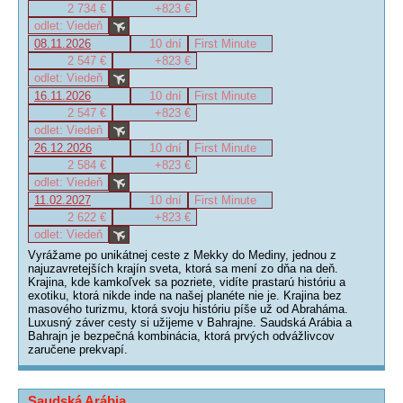
2 734 €
+823 €
odlet: Viedeň
08.11.2026
10 dní
First Minute
2 547 €
+823 €
odlet: Viedeň
16.11.2026
10 dní
First Minute
2 547 €
+823 €
odlet: Viedeň
26.12.2026
10 dní
First Minute
2 584 €
+823 €
odlet: Viedeň
11.02.2027
10 dní
First Minute
2 622 €
+823 €
odlet: Viedeň
Vyrážame po unikátnej ceste z Mekky do Mediny, jednou z
najuzavretejších krajín sveta, ktorá sa mení zo dňa na deň.
Krajina, kde kamkoľvek sa pozriete, vidíte prastarú históriu a
exotiku, ktorá nikde inde na našej planéte nie je. Krajina bez
masového turizmu, ktorá svoju históriu píše už od Abraháma.
Luxusný záver cesty si užijeme v Bahrajne. Saudská Arábia a
Bahrajn je bezpečná kombinácia, ktorá prvých odvážlivcov
zaručene prekvapí.
Saudská Arábia