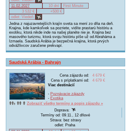
11.02.2027
10 dní
First Minute
3 532 €
+500 €
odlet: Viedeň
Jedna z najuzavretejších krajín sveta sa mení zo dňa na deň.
Krajina, kde kamkoľvek sa pozriete, vidíte prastarú históriu a
exotiku, ktorá nikde inde na našej planéte nie je. Krajina bez
masového turizmu, ktorá svoju históriu píše už od Abraháma a
Izmaela. Saudská Arábia je bezpečná krajina, ktorá prvých
odvážlivcov zaručene prekvapí.
Saudská Arábia - Bahrajn
Cena zájazdu od:
4 679 €
Cena s príplatkami od:
4 679 €
Viac destinácií
-
Poznávacie zájazdy
-
Exotika
Zobraziť všetky termíny a popis zájazdu »
Doprava:
Termíny od: 09.11., 12 dňové
Strava: bez stravy
odlet: Praha