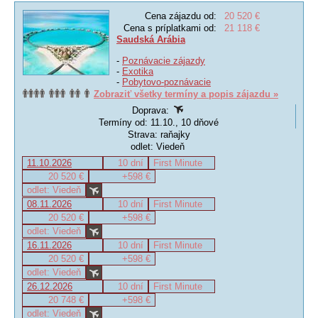
Cena zájazdu od:
20 520 €
Cena s príplatkami od:
21 118 €
Saudská Arábia
-
Poznávacie zájazdy
-
Exotika
-
Pobytovo-poznávacie
Zobraziť všetky termíny a popis zájazdu »
Doprava:
Termíny od: 11.10., 10 dňové
Strava: raňajky
odlet: Viedeň
11.10.2026
10 dní
First Minute
20 520 €
+598 €
odlet: Viedeň
08.11.2026
10 dní
First Minute
20 520 €
+598 €
odlet: Viedeň
16.11.2026
10 dní
First Minute
20 520 €
+598 €
odlet: Viedeň
26.12.2026
10 dní
First Minute
20 748 €
+598 €
odlet: Viedeň