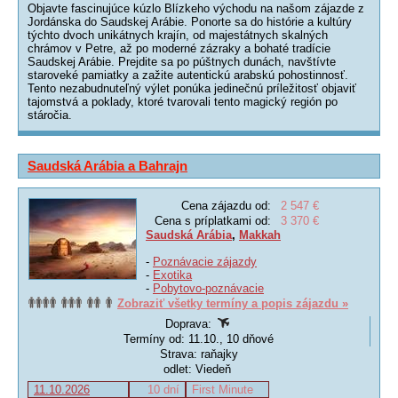
Objavte fascinujúce kúzlo Blízkeho východu na našom zájazde z
Jordánska do Saudskej Arábie. Ponorte sa do histórie a kultúry
týchto dvoch unikátnych krajín, od majestátnych skalných
chrámov v Petre, až po moderné zázraky a bohaté tradície
Saudskej Arábie. Prejdite sa po púštnych dunách, navštívte
staroveké pamiatky a zažite autentickú arabskú pohostinnosť.
Tento nezabudnuteľný výlet ponúka jedinečnú príležitosť objaviť
tajomstvá a poklady, ktoré tvarovali tento magický región po
stáročia.
Saudská Arábia a Bahrajn
Cena zájazdu od:
2 547 €
Cena s príplatkami od:
3 370 €
Saudská Arábia
,
Makkah
-
Poznávacie zájazdy
-
Exotika
-
Pobytovo-poznávacie
Zobraziť všetky termíny a popis zájazdu »
Doprava:
Termíny od: 11.10., 10 dňové
Strava: raňajky
odlet: Viedeň
11.10.2026
10 dní
First Minute