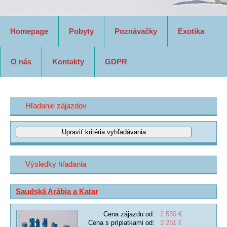
Homepage
Pobyty
Poznávačky
Exotika
O nás
Kontakty
GDPR
Hľadanie zájazdov
Výsledky hľadania
Saudská Arábia a Katar
Cena zájazdu od:
2 550 €
Cena s príplatkami od:
3 281 €