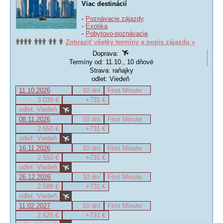
Viac destinácií
-
Poznávacie zájazdy
-
Exotika
-
Pobytovo-poznávacie
Zobraziť všetky termíny a popis zájazdu »
Doprava:
Termíny od: 11.10., 10 dňové
Strava: raňajky
odlet: Viedeň
11.10.2026
10 dní
First Minute
3 038 €
+731 €
odlet: Viedeň
08.11.2026
10 dní
First Minute
2 550 €
+731 €
odlet: Viedeň
16.11.2026
10 dní
First Minute
2 550 €
+731 €
odlet: Viedeň
26.12.2026
10 dní
First Minute
2 588 €
+731 €
odlet: Viedeň
11.02.2027
10 dní
First Minute
2 625 €
+731 €