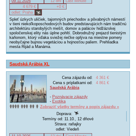
09.11.2026
12 dní
Last Minute
4 679 €
+0 €
odlet: Praha
Spleť úzkych uličiek, tajomných priechodov a pôvabných námestí
v tieni niekoľkoposchodových budov predstavujúcich nám tradičnú
architektúru starobylých mešít, domov a palácov hidžázskej
spoločenskej elity nás úplne pohltí. Dobrodružný prejazd tienistým
kaňonom, ktorý vďaka sviežej riečke oplýva na miestne pomery
neobyčajne bujnou vegetáciou a hojnosťou paliem. Prehliadka
mesta Rijád a Manáma.
Saudská Arábia XL
Cena zájazdu od:
4 361 €
Cena s príplatkami od:
4 861 €
Saudská Arábia
-
Poznávacie zájazdy
-
Exotika
Zobraziť všetky termíny a popis zájazdu »
Doprava:
Termíny od: 11.10., 12 dňové
Strava: raňajky
odlet: Viedeň