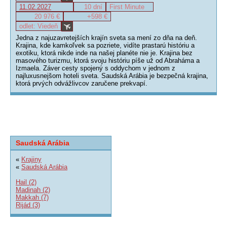
11.02.2027
10 dní
First Minute
20 976 €
+598 €
odlet: Viedeň
Jedna z najuzavretejších krajín sveta sa mení zo dňa na deň.
Krajina, kde kamkoľvek sa pozriete, vidíte prastarú históriu a
exotiku, ktorá nikde inde na našej planéte nie je. Krajina bez
masového turizmu, ktorá svoju históriu píše už od Abraháma a
Izmaela. Záver cesty spojený s oddychom v jednom z
najluxusnejšom hoteli sveta. Saudská Arábia je bezpečná krajina,
ktorá prvých odvážlivcov zaručene prekvapí.
Saudská Arábia
«
Krajiny
«
Saudská Arábia
Hail (2)
Madinah (2)
Makkah (7)
Rijád (3)