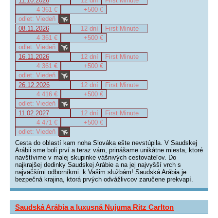
11.10.2026
12 dní
First Minute
4 361 €
+500 €
odlet: Viedeň
08.11.2026
12 dní
First Minute
4 361 €
+500 €
odlet: Viedeň
16.11.2026
12 dní
First Minute
4 361 €
+500 €
odlet: Viedeň
26.12.2026
12 dní
First Minute
4 416 €
+500 €
odlet: Viedeň
11.02.2027
12 dní
First Minute
4 471 €
+500 €
odlet: Viedeň
Cesta do oblastí kam noha Slováka ešte nevstúpila. V Saudskej
Arábii sme boli prví a teraz vám, prinášame unikátne miesta, ktoré
navštívime v malej skupinke vášnivých cestovateľov. Do
najkrajšej dedinky Saudskej Arábie a na jej najvyšší vrch s
najväčšími odborníkmi. k Vašim službám! Saudská Arábia je
bezpečná krajina, ktorá prvých odvážlivcov zaručene prekvapí.
Saudská Arábia a luxusná Nujuma Ritz Carlton