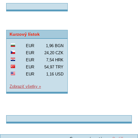
Kurzový lístok
EUR
1,96 BGN
EUR
24,20 CZK
EUR
7,54 HRK
EUR
54,97 TRY
EUR
1,16 USD
Zobraziť všetky »