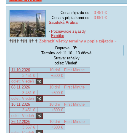
Cena zájazdu od:
3 451 €
Cena s príplatkami od:
3 951 €
Saudská Arábia
-
Poznávacie zájazdy
-
Exotika
Zobraziť všetky termíny a popis zájazdu »
Doprava:
Termíny od: 11.10., 10 dňové
Strava: raňajky
odlet: Viedeň
11.10.2026
10 dní
First Minute
3 451 €
+500 €
odlet: Viedeň
08.11.2026
10 dní
First Minute
3 451 €
+500 €
odlet: Viedeň
16.11.2026
10 dní
First Minute
3 451 €
+500 €
odlet: Viedeň
26.12.2026
10 dní
First Minute
3 557 €
+500 €
odlet: Viedeň