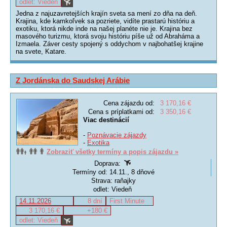
odlet: Viedeň
Jedna z najuzavretejších krajín sveta sa mení zo dňa na deň.
Krajina, kde kamkoľvek sa pozriete, vidíte prastarú históriu a
exotiku, ktorá nikde inde na našej planéte nie je. Krajina bez
masového turizmu, ktorá svoju históriu píše už od Abraháma a
Izmaela. Záver cesty spojený s oddychom v najbohatšej krajine
na svete, Katare.
Z Jordánska do Saudskej Arábie
Cena zájazdu od:
3 170,16 €
Cena s príplatkami od:
3 350,16 €
Viac destinácií
-
Poznávacie zájazdy
-
Exotika
Zobraziť všetky termíny a popis zájazdu »
Doprava:
Termíny od: 14.11., 8 dňové
Strava: raňajky
odlet: Viedeň
14.11.2026
8 dní
First Minute
3 170,16 €
+180 €
odlet: Viedeň