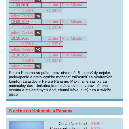
11.09.2026
11 dní
First Minute
3 508 €
+1 337 €
odlet: Viedeň
12.09.2026
11 dní
First Minute
3 508 €
+1 337 €
odlet: Viedeň
10.10.2026
11 dní
First Minute
3 508 €
+1 337 €
odlet: Viedeň
12.10.2026
11 dní
First Minute
3 508 €
+1 337 €
odlet: Viedeň
Peru a Panama sú práve teraz otvorené. S tu je vždy nejaké
prekvapenie a preto využite možnosť zúčastniť sa skrátených
komfort zájazdov v Peru a Paname. Maximálne zážitky za
minimálny čas. Unikátna kombinácia dvoch svetov - šíreho
oceána a majestátnych Ánd, chutná káva, silný rum a svieže
pisco
S deťmi do Kolumbie a Panamy
Cena zájazdu od:
4 545 €
Cena s príplatkami od:
5 212 €