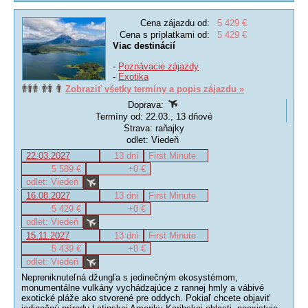
Cena zájazdu od:
5 429 €
Cena s príplatkami od:
5 429 €
Viac destinácií
-
Poznávacie zájazdy
-
Exotika
Zobraziť všetky termíny a popis zájazdu »
Doprava:
Termíny od: 22.03., 13 dňové
Strava: raňajky
odlet: Viedeň
22.03.2027
13 dní
First Minute
5 589 €
+0 €
odlet: Viedeň
16.08.2027
13 dní
First Minute
5 429 €
+0 €
odlet: Viedeň
15.11.2027
13 dní
First Minute
5 439 €
+0 €
odlet: Viedeň
Nepreniknuteľná džungľa s jedinečným ekosystémom,
monumentálne vulkány vychádzajúce z rannej hmly a vábivé
exotické pláže ako stvorené pre oddych. Pokiaľ chcete objaviť