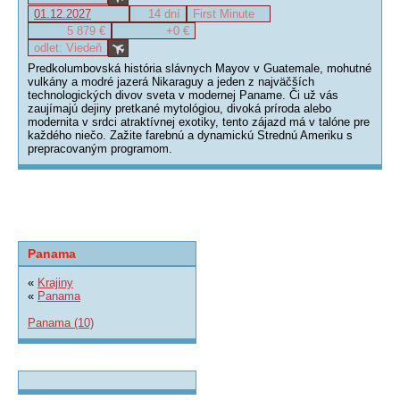
01.12.2027
14 dní
First Minute
5 879 €
+0 €
odlet: Viedeň
Predkolumbovská história slávnych Mayov v Guatemale, mohutné
vulkány a modré jazerá Nikaraguy a jeden z najväčších
technologických divov sveta v modernej Paname. Či už vás
zaujímajú dejiny pretkané mytológiou, divoká príroda alebo
modernita v srdci atraktívnej exotiky, tento zájazd má v talóne pre
každého niečo. Zažite farebnú a dynamickú Strednú Ameriku s
prepracovaným programom.
Panama
«
Krajiny
«
Panama
Panama (10)