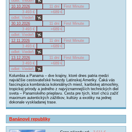
odlet: Viedeň
10.10.2026
11 dní
First Minute
3 493 €
+689 €
odlet: Viedeň
30.10.2026
11 dní
First Minute
3 493 €
+689 €
odlet: Viedeň
12.11.2026
11 dní
First Minute
3 493 €
+689 €
odlet: Viedeň
13.12.2026
11 dní
First Minute
3 493 €
+689 €
odlet: Viedeň
Kolumbia a Panama – dve krajiny, ktoré dnes patria medzi
najväčšie cestovateľské hviezdy Latinskej Ameriky. Čaká vás
fascinujúca kombinácia koloniálnych miest, karibskej atmosféry,
tropickej prírody a jedného z najvýznamnejších technických diel
sveta – Panamského prieplavu. Cesta pre tých, ktorí chcú zažiť
maximum autentických zážitkov, kultúry a exotiky na jednej
dokonale vyskladanej trase.
Banánové republiky