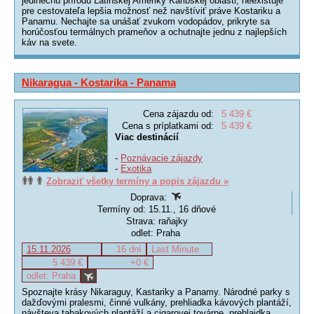
jedinečnú prírodu Latinskej Ameriky Karibskej oblasti, neexistuje
pre cestovateľa lepšia možnosť než navštíviť práve Kostariku a
Panamu. Nechajte sa unášať zvukom vodopádov, prikryte sa
horúčosťou termálnych prameňov a ochutnajte jednu z najlepších
káv na svete.
Nikaragua - Kostarika - Panama
Cena zájazdu od:
5 439 €
Cena s príplatkami od:
5 439 €
Viac destinácií
-
Poznávacie zájazdy
-
Exotika
Zobraziť všetky termíny a popis zájazdu »
Doprava:
Termíny od: 15.11., 16 dňové
Strava: raňajky
odlet: Praha
15.11.2026
16 dní
Last Minute
5 439 €
+0 €
odlet: Praha
Spoznajte krásy Nikaraguy, Kastariky a Panamy. Národné parky s
dažďovými pralesmi, činné vulkány, prehliadka kávových plantáží,
návšteva tabakových plantáží a cigarovej továrne, prehlaidka