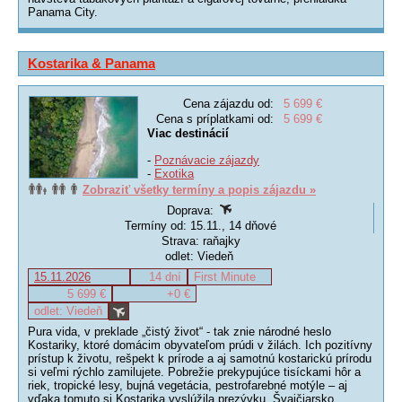
Panama City.
Kostarika & Panama
Cena zájazdu od:
5 699 €
Cena s príplatkami od:
5 699 €
Viac destinácií
-
Poznávacie zájazdy
-
Exotika
Zobraziť všetky termíny a popis zájazdu »
Doprava:
Termíny od: 15.11., 14 dňové
Strava: raňajky
odlet: Viedeň
15.11.2026
14 dní
First Minute
5 699 €
+0 €
odlet: Viedeň
Pura vida, v preklade „čistý život“ - tak znie národné heslo
Kostariky, ktoré domácim obyvateľom prúdi v žilách. Ich pozitívny
prístup k životu, rešpekt k prírode a aj samotnú kostarickú prírodu
si veľmi rýchlo zamilujete. Pobrežie prekypujúce tisíckami hôr a
riek, tropické lesy, bujná vegetácia, pestrofarebné motýle – aj
vďaka tomuto si Kostarika vyslúžila prezývku „Švajčiarsko