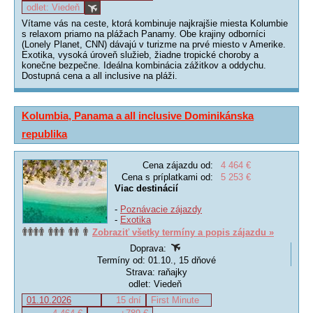
odlet: Viedeň
Vítame vás na ceste, ktorá kombinuje najkrajšie miesta Kolumbie
s relaxom priamo na plážach Panamy. Obe krajiny odborníci
(Lonely Planet, CNN) dávajú v turizme na prvé miesto v Amerike.
Exotika, vysoká úroveň služieb, žiadne tropické choroby a
konečne bezpečne. Ideálna kombinácia zážitkov a oddychu.
Dostupná cena a all inclusive na pláži.
Kolumbia, Panama a all inclusive Dominikánska
republika
Cena zájazdu od:
4 464 €
Cena s príplatkami od:
5 253 €
Viac destinácií
-
Poznávacie zájazdy
-
Exotika
Zobraziť všetky termíny a popis zájazdu »
Doprava:
Termíny od: 01.10., 15 dňové
Strava: raňajky
odlet: Viedeň
01.10.2026
15 dní
First Minute