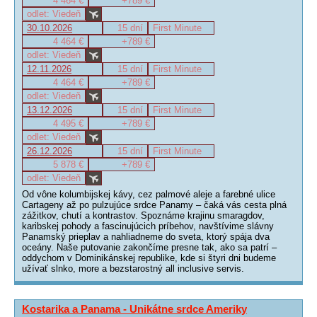
4 464 €
+789 €
odlet: Viedeň
30.10.2026
15 dní
First Minute
4 464 €
+789 €
odlet: Viedeň
12.11.2026
15 dní
First Minute
4 464 €
+789 €
odlet: Viedeň
13.12.2026
15 dní
First Minute
4 495 €
+789 €
odlet: Viedeň
26.12.2026
15 dní
First Minute
5 878 €
+789 €
odlet: Viedeň
Od vône kolumbijskej kávy, cez palmové aleje a farebné ulice
Cartageny až po pulzujúce srdce Panamy – čaká vás cesta plná
zážitkov, chutí a kontrastov. Spoznáme krajinu smaragdov,
karibskej pohody a fascinujúcich príbehov, navštívime slávny
Panamský prieplav a nahliadneme do sveta, ktorý spája dva
oceány. Naše putovanie zakončíme presne tak, ako sa patrí –
oddychom v Dominikánskej republike, kde si štyri dni budeme
užívať slnko, more a bezstarostný all inclusive servis.
Kostarika a Panama - Unikátne srdce Ameriky