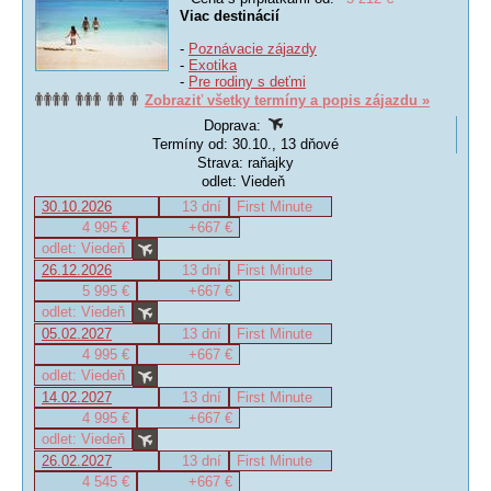
Viac destinácií
-
Poznávacie zájazdy
-
Exotika
-
Pre rodiny s deťmi
Zobraziť všetky termíny a popis zájazdu »
Doprava:
Termíny od: 30.10., 13 dňové
Strava: raňajky
odlet: Viedeň
30.10.2026
13 dní
First Minute
4 995 €
+667 €
odlet: Viedeň
26.12.2026
13 dní
First Minute
5 995 €
+667 €
odlet: Viedeň
05.02.2027
13 dní
First Minute
4 995 €
+667 €
odlet: Viedeň
14.02.2027
13 dní
First Minute
4 995 €
+667 €
odlet: Viedeň
26.02.2027
13 dní
First Minute
4 545 €
+667 €