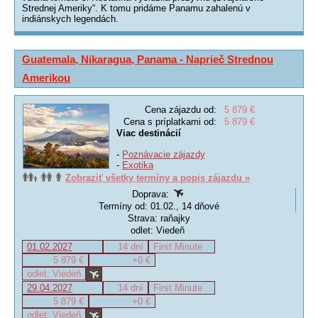
Strednej Ameriky“. K tomu pridáme Panamu zahalenú v
indiánskych legendách.
Guatemala, Nikaragua, Panama - Naprieč Strednou
Amerikou
Cena zájazdu od:
5 879 €
Cena s príplatkami od:
5 879 €
Viac destinácií
-
Poznávacie zájazdy
-
Exotika
Zobraziť všetky termíny a popis zájazdu »
Doprava:
Termíny od: 01.02., 14 dňové
Strava: raňajky
odlet: Viedeň
01.02.2027
14 dní
First Minute
5 879 €
+0 €
odlet: Viedeň
29.04.2027
14 dní
First Minute
5 879 €
+0 €
odlet: Viedeň