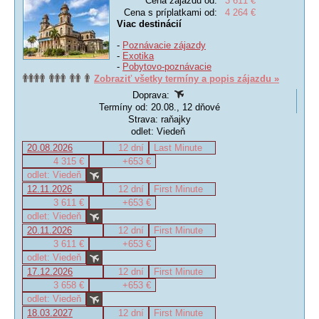
Cena zájazdu od:
3 611 €
Cena s príplatkami od:
4 264 €
Viac destinácií
-
Poznávacie zájazdy
-
Exotika
-
Pobytovo-poznávacie
Zobraziť všetky termíny a popis zájazdu »
Doprava:
Termíny od: 20.08., 12 dňové
Strava: raňajky
odlet: Viedeň
20.08.2026
12 dní
Last Minute
4 315 €
+653 €
odlet: Viedeň
12.11.2026
12 dní
First Minute
3 611 €
+653 €
odlet: Viedeň
20.11.2026
12 dní
First Minute
3 611 €
+653 €
odlet: Viedeň
17.12.2026
12 dní
First Minute
3 658 €
+653 €
odlet: Viedeň
18.03.2027
12 dní
First Minute