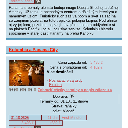
odlet: Viedeň
Panama si pomaly ale isto buduje image Dubaja Strednej a Južnej
Ameriky. Už teraz je obchodným centrom a dôležitým leteckým a
námorným uzlom. Turistický ruch zažíva boom a svet sa začína
so záujmom pozerať na túto tropickú, pokojnú krajinu. Podľahnite
aj vy jej čaru, pozrite si najzaujímavejšie miesta a oddýchnite si
na plážach Pacifiku pri all inclusive servise. Koloniálnu históriu
spoznáme v starej časti Panamy na brehu Karibiku.
Kolumbia a Panama City
Cena zájazdu od:
3 493 €
Cena s príplatkami od:
4 182 €
Viac destinácií
-
Poznávacie zájazdy
-
Exotika
Zobraziť všetky termíny a popis zájazdu »
Doprava:
Termíny od: 01.10., 11 dňové
Strava: raňajky
odlet: Viedeň
01.10.2026
11 dní
First Minute
3 493 €
+689 €