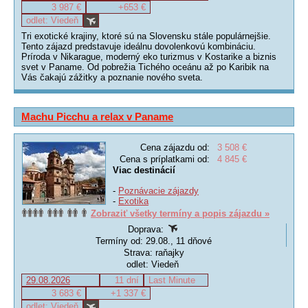
3 987 €
+653 €
odlet: Viedeň
Tri exotické krajiny, ktoré sú na Slovensku stále populárnejšie.
Tento zájazd predstavuje ideálnu dovolenkovú kombináciu.
Príroda v Nikarague, moderný eko turizmus v Kostarike a biznis
svet v Paname. Od pobrežia Tichého oceánu až po Karibik na
Vás čakajú zážitky a poznanie nového sveta.
Machu Picchu a relax v Paname
Cena zájazdu od:
3 508 €
Cena s príplatkami od:
4 845 €
Viac destinácií
-
Poznávacie zájazdy
-
Exotika
Zobraziť všetky termíny a popis zájazdu »
Doprava:
Termíny od: 29.08., 11 dňové
Strava: raňajky
odlet: Viedeň
29.08.2026
11 dní
Last Minute
3 683 €
+1 337 €
odlet: Viedeň