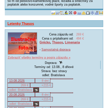
50 m od pieskovo-kamienkovej pláže, ležadlá a slnečníky za
poplatok alebo konzumné, vodné športy za poplatok.
Letenky Thasos
Cena zájazdu od:
269 €
Cena s príplatkami od:
484 €
Grécko
,
Thasos
,
Limenaria
-
Samostatná doprava
Zobraziť všetky termíny a popis zájazdu »
Doprava:
Termíny od: 13.08., 8 dňové
Strava: bez stravy
odlet: Bratislava
13.08.2026
8 dní
269 €
+215 €
odlet: Bratislava
20.08.2026
8 dní
269 €
+215 €
odlet: Bratislava