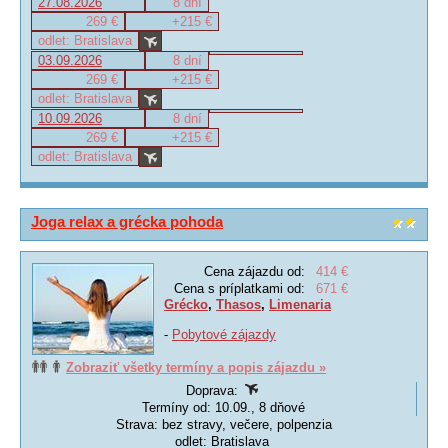
27.08.2026
8 dní
269 €
+215 €
odlet: Bratislava
03.09.2026
8 dní
269 €
+215 €
odlet: Bratislava
10.09.2026
8 dní
269 €
+215 €
odlet: Bratislava
Joga relax a grécka pohoda
Cena zájazdu od:
414 €
Cena s príplatkami od:
671 €
Grécko
,
Thasos
,
Limenaria
-
Pobytové zájazdy
Zobraziť všetky termíny a popis zájazdu »
Doprava:
Termíny od: 10.09., 8 dňové
Strava: bez stravy, večere, polpenzia
odlet: Bratislava