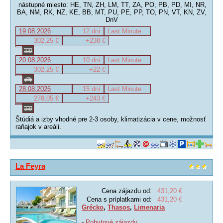
nástupné miesto: HE, TN, ZH, LM, TT, ZA, PO, PB, PD, MI, NR,
BA, NM, RK, NZ, KE, BB, MT, PU, PE, PP, TO, PN, VT, KN, ZV,
DnV
19.08.2026
12 dní
Last Minute
302,25 €
+238 €
20.08.2026
10 dní
Last Minute
302,25 €
+22 €
28.08.2026
15 dní
Last Minute
278,05 €
+243 €
Štúdiá a izby vhodné pre 2-3 osoby, klimatizácia v cene, možnosť
raňajok v areáli.
La Feyra
Cena zájazdu od:
431,20 €
Cena s príplatkami od:
431,20 €
Grécko
,
Thasos
,
Limenaria
-
Pobytové zájazdy