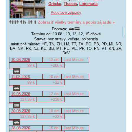
Grécko
,
Thasos
,
Limenaria
-
Pobytové zájazdy
Zobraziť všetky termíny a popis zájazdu »
Doprava:
Termíny od: 10.08., 10, 13, 12, 15 dňové
Strava: bez stravy, večere, polpenzia
nástupné miesto: HE, TN, ZH, LM, TT, ZA, PO, PB, PD, MI, NR,
BA, NM, RK, NZ, KE, BB, MT, PU, PE, PP, TO, PN, VT, KN, ZV,
DnV
10.08.2026
12 dní
Last Minute
99 €
+206 €
11.08.2026
10 dní
Last Minute
99 €
+22 €
19.08.2026
12 dní
Last Minute
137,35 €
+238 €
20.08.2026
10 dní
Last Minute
137,35 €
+22 €
28.08.2026
15 dní
Last Minute