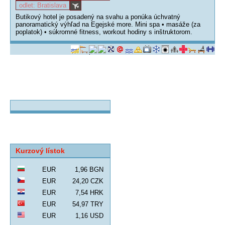
odlet: Bratislava
Butikový hotel je posadený na svahu a ponúka úchvatný
panoramatický výhľad na Egejské more. Mini spa • masáže (za
poplatok) • súkromné fitness, workout hodiny s inštruktorom.
Kurzový lístok
EUR
1,96 BGN
EUR
24,20 CZK
EUR
7,54 HRK
EUR
54,97 TRY
EUR
1,16 USD