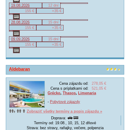
19.08.2026
12 dní
155 €
+35 €
28.08.2026
15 dní
155 €
+35 €
09.09.2026
15 dní
155 €
+35 €
Aldebaran
Cena zájazdu od:
278,05 €
Cena s príplatkami od:
521,05 €
Grécko
,
Thasos
,
Limenaria
-
Pobytové zájazdy
Zobraziť všetky termíny a popis zájazdu »
Doprava:
Termíny od: 19.08., 10, 15, 12 dňové
Strava: bez stravy, raňajky, večere, polpenzia