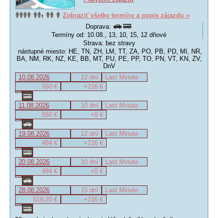
Zobraziť všetky termíny a popis zájazdu »
Doprava:
Termíny od: 10.08., 13, 10, 15, 12 dňové
Strava: bez stravy
nástupné miesto: HE, TN, ZH, LM, TT, ZA, PO, PB, PD, MI, NR,
BA, NM, RK, NZ, KE, BB, MT, PU, PE, PP, TO, PN, VT, KN, ZV,
DnV
10.08.2026
12 dní
Last Minute
550 €
+216 €
11.08.2026
10 dní
Last Minute
550 €
+0 €
19.08.2026
12 dní
Last Minute
484 €
+216 €
20.08.2026
10 dní
Last Minute
484 €
+0 €
28.08.2026
15 dní
Last Minute
519,20 €
+216 €