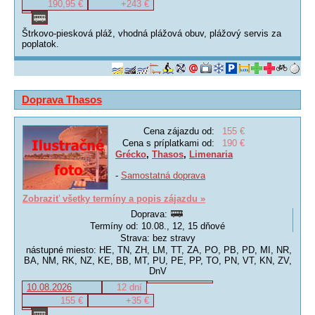
190,95 €
+243 €
Štrkovo-piesková pláž, vhodná plážová obuv, plážový servis za
poplatok.
Doprava Thasos
Cena zájazdu od:
155 €
Cena s príplatkami od:
190 €
Grécko
,
Thasos
,
Limenaria
-
Samostatná doprava
Zobraziť všetky termíny a popis zájazdu »
Doprava:
Termíny od: 10.08., 12, 15 dňové
Strava: bez stravy
nástupné miesto: HE, TN, ZH, LM, TT, ZA, PO, PB, PD, MI, NR,
BA, NM, RK, NZ, KE, BB, MT, PU, PE, PP, TO, PN, VT, KN, ZV,
DnV
10.08.2026
12 dní
155 €
+35 €