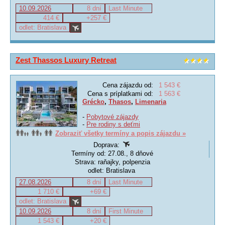
10.09.2026
8 dní
Last Minute
414 €
+257 €
odlet: Bratislava
Zest Thassos Luxury Retreat
Cena zájazdu od:
1 543 €
Cena s príplatkami od:
1 563 €
Grécko
,
Thasos
,
Limenaria
-
Pobytové zájazdy
-
Pre rodiny s deťmi
Zobraziť všetky termíny a popis zájazdu »
Doprava:
Termíny od: 27.08., 8 dňové
Strava: raňajky, polpenzia
odlet: Bratislava
27.08.2026
8 dní
Last Minute
1 710 €
+69 €
odlet: Bratislava
10.09.2026
8 dní
First Minute
1 543 €
+20 €