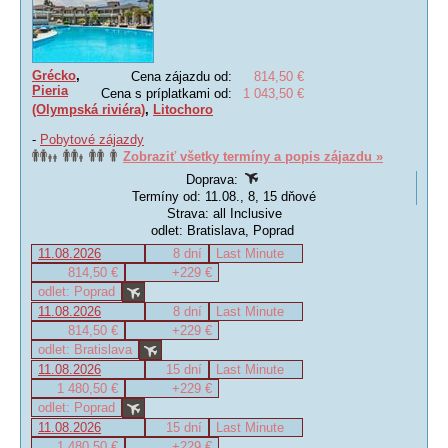
Grécko
,
Cena zájazdu od:
814,50 €
Pieria
Cena s príplatkami od:
1 043,50 €
(Olympská riviéra)
,
Litochoro
-
Pobytové zájazdy
Zobraziť všetky termíny a popis zájazdu »
Doprava:
Termíny od: 11.08., 8, 15 dňové
Strava: all Inclusive
odlet: Bratislava, Poprad
11.08.2026
8 dní
Last Minute
814,50 €
+229 €
odlet: Poprad
11.08.2026
8 dní
Last Minute
814,50 €
+229 €
odlet: Bratislava
11.08.2026
15 dní
Last Minute
1 480,50 €
+229 €
odlet: Poprad
11.08.2026
15 dní
Last Minute
1 480,50 €
+229 €