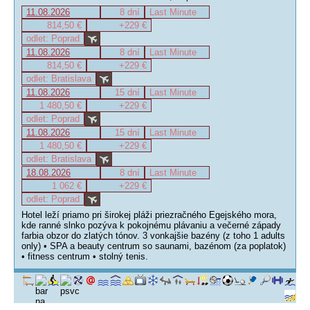
11.08.2026
8 dní
Last Minute
814,50 €
+229 €
odlet: Poprad
11.08.2026
8 dní
Last Minute
814,50 €
+229 €
odlet: Bratislava
11.08.2026
15 dní
Last Minute
1 480,50 €
+229 €
odlet: Poprad
11.08.2026
15 dní
Last Minute
1 480,50 €
+229 €
odlet: Bratislava
18.08.2026
8 dní
Last Minute
1 062 €
+229 €
odlet: Poprad
Hotel leží priamo pri širokej pláži priezračného Egejského mora,
kde ranné slnko pozýva k pokojnému plávaniu a večerné západy
farbia obzor do zlatých tónov. 3 vonkajšie bazény (z toho 1 adults
only) • SPA a beauty centrum so saunami, bazénom (za poplatok)
• fitness centrum • stolný tenis.