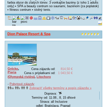
farbia obzor do zlatých tónov. 3 vonkajšie bazény (z toho 1 adults
only) • SPA a beauty centrum so saunami, bazénom (za poplatok)
• fitness centrum • stolný tenis.
Dion Palace Resort & Spa
Grécko
,
Cena zájazdu od:
814,50 €
Pieria
Cena s príplatkami od:
1 043,50 €
(Olympská riviéra)
,
Litochoro
-
Pobytové zájazdy
Zobraziť všetky termíny a popis zájazdu »
Doprava:
Termíny od: 11.08., 8, 15 dňové
Strava: all Inclusive
odlet: Bratislava, Poprad