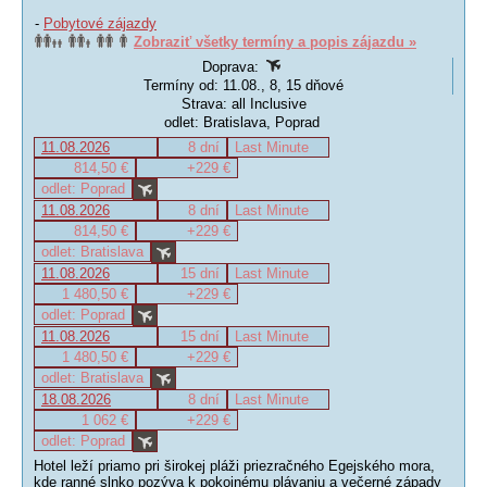
-
Pobytové zájazdy
Zobraziť všetky termíny a popis zájazdu »
Doprava:
Termíny od: 11.08., 8, 15 dňové
Strava: all Inclusive
odlet: Bratislava, Poprad
11.08.2026
8 dní
Last Minute
814,50 €
+229 €
odlet: Poprad
11.08.2026
8 dní
Last Minute
814,50 €
+229 €
odlet: Bratislava
11.08.2026
15 dní
Last Minute
1 480,50 €
+229 €
odlet: Poprad
11.08.2026
15 dní
Last Minute
1 480,50 €
+229 €
odlet: Bratislava
18.08.2026
8 dní
Last Minute
1 062 €
+229 €
odlet: Poprad
Hotel leží priamo pri širokej pláži priezračného Egejského mora,
kde ranné slnko pozýva k pokojnému plávaniu a večerné západy