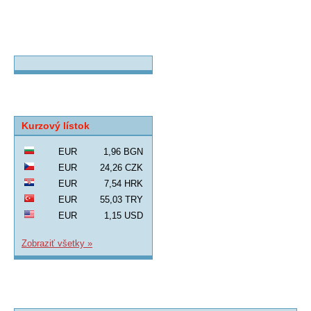
Kurzový lístok
EUR
1,96 BGN
EUR
24,26 CZK
EUR
7,54 HRK
EUR
55,03 TRY
EUR
1,15 USD
Zobraziť všetky »