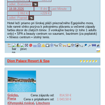
odlet: Bratislava
18.08.2026
8 dní
Last Minute
1 062 €
+229 €
odlet: Poprad
Hotel leží priamo pri širokej pláži priezračného Egejského mora,
kde ranné slnko pozýva k pokojnému plávaniu a večerné západy
farbia obzor do zlatých tónov. 3 vonkajšie bazény (z toho 1 adults
only) • SPA a beauty centrum so saunami, bazénom (za poplatok)
• fitness centrum • stolný tenis.
Dion Palace Resort & Spa
Grécko
,
Cena zájazdu od:
814,50 €
Pieria
Cena s príplatkami od:
1 043,50 €
(Olympská riviéra)
,
Litochoro