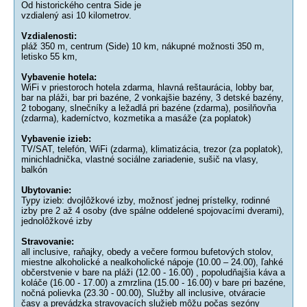
Od historického centra Side je
vzdialený asi 10 kilometrov.
Vzdialenosti:
pláž 350 m, centrum (Side) 10 km, nákupné možnosti 350 m,
letisko 55 km,
Vybavenie hotela:
WiFi v priestoroch hotela zdarma, hlavná reštaurácia, lobby bar,
bar na pláži, bar pri bazéne, 2 vonkajšie bazény, 3 detské bazény,
2 tobogany, slnečníky a ležadlá pri bazéne (zdarma), posilňovňa
(zdarma), kaderníctvo, kozmetika a masáže (za poplatok)
Vybavenie izieb:
TV/SAT, telefón, WiFi (zdarma), klimatizácia, trezor (za poplatok),
minichladnička, vlastné sociálne zariadenie, sušič na vlasy,
balkón
Ubytovanie:
Typy izieb: dvojlôžkové izby, možnosť jednej prístelky, rodinné
izby pre 2 až 4 osoby (dve spálne oddelené spojovacími dverami),
jednolôžkové izby
Stravovanie:
all inclusive, raňajky, obedy a večere formou bufetových stolov,
miestne alkoholické a nealkoholické nápoje (10.00 – 24.00), ľahké
občerstvenie v bare na pláži (12.00 - 16.00) , popoludňajšia káva a
koláče (16.00 - 17.00) a zmrzlina (15.00 - 16.00) v bare pri bazéne,
nočná polievka (23.30 - 00.00), Služby all inclusive, otváracie
časy a prevádzka stravovacích služieb môžu počas sezóny