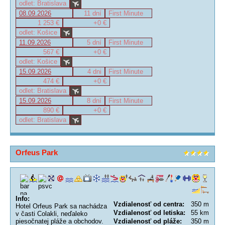
odlet: Bratislava
08.09.2026
11 dní
First Minute
1 253 €
+0 €
odlet: Košice
11.09.2026
5 dní
First Minute
567 €
+0 €
odlet: Košice
15.09.2026
4 dni
First Minute
474 €
+0 €
odlet: Bratislava
15.09.2026
8 dní
First Minute
890 €
+0 €
odlet: Bratislava
Orfeus Park
Info:
Vzdialenosť od centra:
350 m
Hotel Orfeus Park sa nachádza
Vzdialenosť od letiska:
55 km
v časti Colakli, neďaleko
piesočnatej pláže a obchodov.
Vzdialenosť od pláže:
350 m