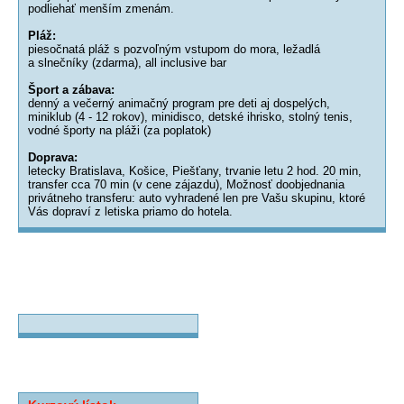
podliehať menším zmenám.
Pláž:
piesočnatá pláž s pozvoľným vstupom do mora, ležadlá
a slnečníky (zdarma), all inclusive bar
Šport a zábava:
denný a večerný animačný program pre deti aj dospelých,
miniklub (4 - 12 rokov), minidisco, detské ihrisko, stolný tenis,
vodné športy na pláži (za poplatok)
Doprava:
letecky Bratislava, Košice, Piešťany, trvanie letu 2 hod. 20 min,
transfer cca 70 min (v cene zájazdu), Možnosť doobjednania
privátneho transferu: auto vyhradené len pre Vašu skupinu, ktoré
Vás dopraví z letiska priamo do hotela.