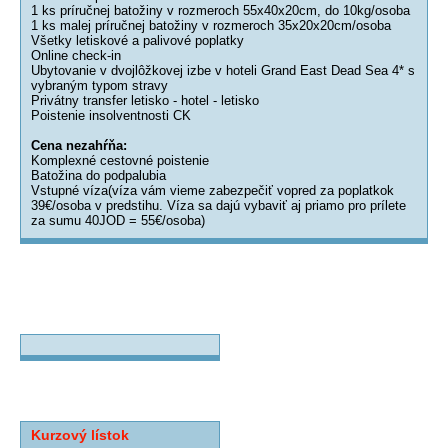
1 ks príručnej batožiny v rozmeroch 55x40x20cm, do 10kg/osoba
1 ks malej príručnej batožiny v rozmeroch 35x20x20cm/osoba
Všetky letiskové a palivové poplatky
Online check-in
Ubytovanie v dvojlôžkovej izbe v hoteli Grand East Dead Sea 4* s
vybraným typom stravy
Privátny transfer letisko - hotel - letisko
Poistenie insolventnosti CK
Cena nezahŕňa:
Komplexné cestovné poistenie
Batožina do podpalubia
Vstupné víza(víza vám vieme zabezpečiť vopred za poplatkok
39€/osoba v predstihu. Víza sa dajú vybaviť aj priamo pro prílete
za sumu 40JOD = 55€/osoba)
Kurzový lístok