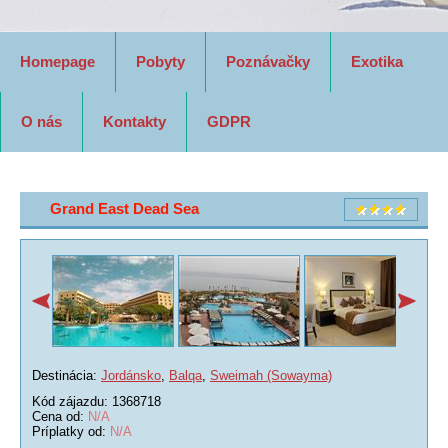
Homepage
Pobyty
Poznávačky
Exotika
O nás
Kontakty
GDPR
Grand East Dead Sea
Destinácia:
Jordánsko
,
Balqa
,
Sweimah (Sowayma)
Kód zájazdu: 1368718
Cena od:
N/A
Príplatky od:
N/A