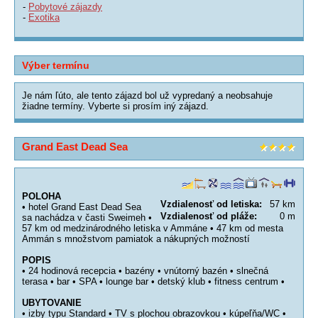
-
Pobytové zájazdy
-
Exotika
Výber termínu
Je nám ľúto, ale tento zájazd bol už vypredaný a neobsahuje
žiadne termíny. Vyberte si prosím iný zájazd.
Grand East Dead Sea
POLOHA
Vzdialenosť od letiska:
57 km
• hotel Grand East Dead Sea
Vzdialenosť od pláže:
0 m
sa nachádza v časti Sweimeh •
57 km od medzinárodného letiska v Ammáne • 47 km od mesta
Ammán s množstvom pamiatok a nákupných možností
POPIS
• 24 hodinová recepcia • bazény • vnútorný bazén • slnečná
terasa • bar • SPA • lounge bar • detský klub • fitness centrum •
UBYTOVANIE
• izby typu Standard • TV s plochou obrazovkou • kúpeľňa/WC •