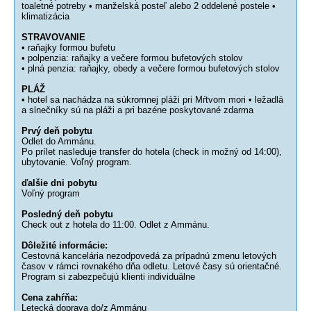
toaletné potreby • manželská posteľ alebo 2 oddelené postele •
klimatizácia
STRAVOVANIE
• raňajky formou bufetu
• polpenzia: raňajky a večere formou bufetových stolov
• plná penzia: raňajky, obedy a večere formou bufetových stolov
PLÁŽ
• hotel sa nachádza na súkromnej pláži pri Mŕtvom mori • ležadlá
a slnečníky sú na pláži a pri bazéne poskytované zdarma
Prvý deň pobytu
Odlet do Ammánu.
Po prílet nasleduje transfer do hotela (check in možný od 14:00),
ubytovanie. Voľný program.
ďalšie dni pobytu
Voľný program
Posledný deň pobytu
Check out z hotela do 11:00. Odlet z Ammánu.
Dôležité informácie:
Cestovná kancelária nezodpovedá za prípadnú zmenu letových
časov v rámci rovnakého dňa odletu. Letové časy sú orientačné.
Program si zabezpečujú klienti individuálne
Cena zahŕňa:
Letecká doprava do/z Ammánu