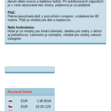
dezert alebo ovocie a šalátový bufet). Pri autobusových zájazdoch
je v cene ubytovanie bez stravy, polpenzia je za príplatok..
Pláž:
Pekná piesočnatá pláž s pozvoľným vstupom, vzdialená len 80
metrov. Pláž je vhodná pre deti a neplavcov.
Naše hodnotenie:
Hotel je sú vhodný pre širokú klientelu, ideálne pre rodiny s deťmi
aj jednotlivcov. Letovisko je rušnejšie, vhodné pre všetky vekové
kategórie.
Kurzový lístok
EUR
1,96 BGN
EUR
24,20 CZK