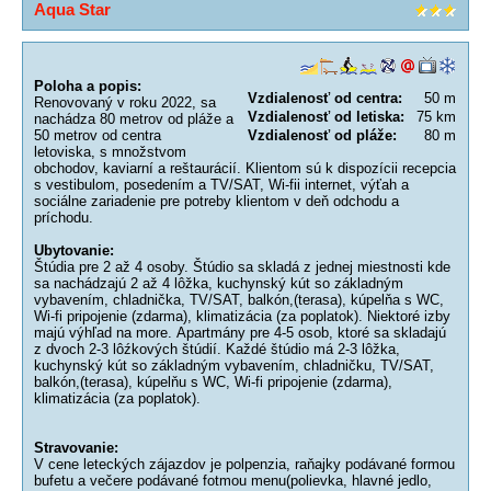
Aqua Star
Poloha a popis:
Vzdialenosť od centra:
50 m
Renovovaný v roku 2022, sa
Vzdialenosť od letiska:
75 km
nachádza 80 metrov od pláže a
50 metrov od centra
Vzdialenosť od pláže:
80 m
letoviska, s množstvom
obchodov, kaviarní a reštaurácií. Klientom sú k dispozícii recepcia
s vestibulom, posedením a TV/SAT, Wi-fii internet, výťah a
sociálne zariadenie pre potreby klientom v deň odchodu a
príchodu.
Ubytovanie:
Štúdia pre 2 až 4 osoby. Štúdio sa skladá z jednej miestnosti kde
sa nachádzajú 2 až 4 lôžka, kuchynský kút so základným
vybavením, chladnička, TV/SAT, balkón,(terasa), kúpelňa s WC,
Wi-fi pripojenie (zdarma), klimatizácia (za poplatok). Niektoré izby
majú výhľad na more. Apartmány pre 4-5 osob, ktoré sa skladajú
z dvoch 2-3 lôźkových štúdií. Každé štúdio má 2-3 lôžka,
kuchynský kút so základným vybavením, chladničku, TV/SAT,
balkón,(terasa), kúpelňu s WC, Wi-fi pripojenie (zdarma),
klimatizácia (za poplatok).
Stravovanie:
V cene leteckých zájazdov je polpenzia, raňajky podávané formou
bufetu a večere podávané fotmou menu(polievka, hlavné jedlo,