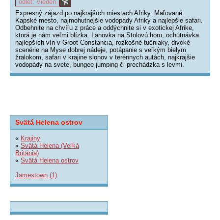
odlet: Viedeň
Expresný zájazd po najkrajších miestach Afriky. Maľované
Kapské mesto, najmohutnejšie vodopády Afriky a najlepšie safari.
Odbehnite na chvíľu z práce a oddýchnite si v exotickej Afrike,
ktorá je nám veľmi blízka. Lanovka na Stolovú horu, ochutnávka
najlepších vín v Groot Constancia, rozkošné tučniaky, divoké
scenérie na Myse dobrej nádeje, potápanie s veľkým bielym
žralokom, safari v krajine slonov v terénnych autách, najkrajšie
vodopády na svete, bungee jumping či prechádzka s levmi.
Svätá Helena ostrov
«
Krajiny
«
Svätá Helena (Veľká
Británia)
«
Svätá Helena ostrov
Jamestown (1)