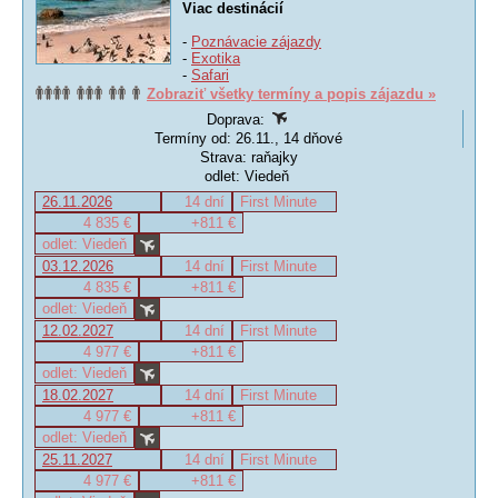
Viac destinácií
-
Poznávacie zájazdy
-
Exotika
-
Safari
Zobraziť všetky termíny a popis zájazdu »
Doprava:
Termíny od: 26.11., 14 dňové
Strava: raňajky
odlet: Viedeň
26.11.2026
14 dní
First Minute
4 835 €
+811 €
odlet: Viedeň
03.12.2026
14 dní
First Minute
4 835 €
+811 €
odlet: Viedeň
12.02.2027
14 dní
First Minute
4 977 €
+811 €
odlet: Viedeň
18.02.2027
14 dní
First Minute
4 977 €
+811 €
odlet: Viedeň
25.11.2027
14 dní
First Minute
4 977 €
+811 €