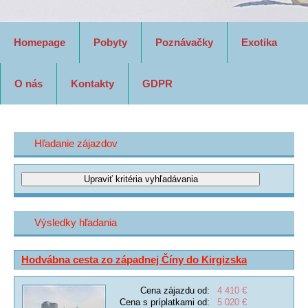
Homepage
Pobyty
Poznávačky
Exotika
O nás
Kontakty
GDPR
Hľadanie zájazdov
Výsledky hľadania
Hodvábna cesta zo západnej Číny do Kirgizska
Cena zájazdu od:
4 410 €
Cena s príplatkami od:
5 020 €