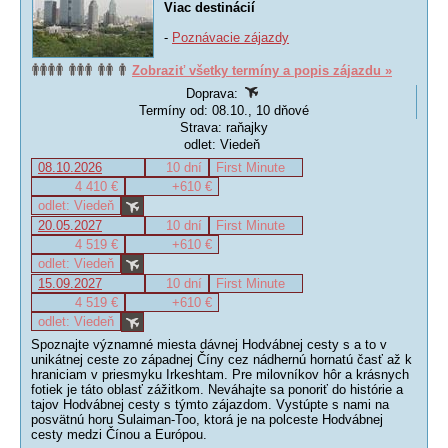
Viac destinácií
-
Poznávacie zájazdy
Zobraziť všetky termíny a popis zájazdu »
Doprava:
Termíny od: 08.10., 10 dňové
Strava: raňajky
odlet: Viedeň
08.10.2026
10 dní
First Minute
4 410 €
+610 €
odlet: Viedeň
20.05.2027
10 dní
First Minute
4 519 €
+610 €
odlet: Viedeň
15.09.2027
10 dní
First Minute
4 519 €
+610 €
odlet: Viedeň
Spoznajte významné miesta dávnej Hodvábnej cesty s a to v
unikátnej ceste zo západnej Číny cez nádhernú hornatú časť až k
hraniciam v priesmyku Irkeshtam. Pre milovníkov hôr a krásnych
fotiek je táto oblasť zážitkom. Neváhajte sa ponoriť do histórie a
tajov Hodvábnej cesty s týmto zájazdom. Vystúpte s nami na
posvätnú horu Sulaiman-Too, ktorá je na polceste Hodvábnej
cesty medzi Čínou a Európou.